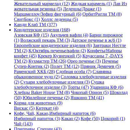
Жевательный мармелад (12)
Жидкая карамель (1)
Лав Из
жевательная резинка (5)
Леденцы/Драже (1)
Маршмеллоу/Зефир фигурный (6)
ОрбитРигли ТМ (8)
СвитБокс (1)
Холлс леденцы (5)
Канди Клаб ТМ (377)
Кондитерские изделия (168)
Азовская КФ (15)
Акульчев вафли (4)
Барни пирожное
(1)
Волжский пекарь ТМ (3)
Датское печенье в ж/б (1)
Европейские кондитерские изделия (6)
Завтраки Нестле
ТМ (2)
К/Октябрь печенье/вафли (2)
Конфеты/Наборы
конфет (45)
Крекер Кузнецкий (5)
Круассаны 7 -DAYS
ТМ (2)
Кухмастер ТМ (26)
Орео печенье (3)
Печенье
Супер-Контик (2)
Полет ТМ (12)
Пряник Демичев (5)
Раменский ХКБ (28)
Сдобная особа (7)
Славянка
обыкновенное чудо (2)
Соломка хлебобулочные изделия
(2)
Сухари хлебобулочные изделия (3)
Сушка
хлебобулочное изделие (3)
Торты (47)
Ударница КФ (6)
Хлебцы Baker House ТМ (8)
Чокопай Орион (5)
Шоколад
(50)
Юбилейное печенье (2)
Яшкино ТМ (41)
Корма для животных (9)
Вискас (5)
Китекат (4)
Кофе, Чай, Какао,Имбирный напиток (6)
Имбирный напиток (3)
Какао (2)
Кофе (50)
Цикорий (1)
Чай (143)
Приправы, Специи (43)