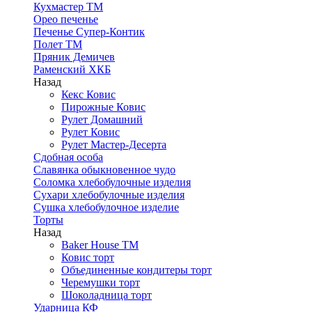
Кухмастер ТМ
Орео печенье
Печенье Супер-Контик
Полет ТМ
Пряник Демичев
Раменский ХКБ
Назад
Кекс Ковис
Пирожные Ковис
Рулет Домашний
Рулет Ковис
Рулет Мастер-Десерта
Сдобная особа
Славянка обыкновенное чудо
Соломка хлебобулочные изделия
Сухари хлебобулочные изделия
Сушка хлебобулочное изделие
Торты
Назад
Baker House ТМ
Ковис торт
Объединенные кондитеры торт
Черемушки торт
Шоколадница торт
Ударница КФ