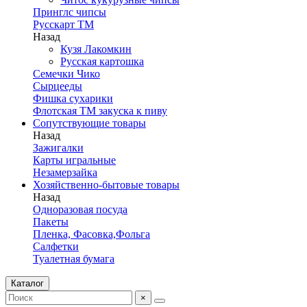
Принглс чипсы
Русскарт ТМ
Назад
Кузя Лакомкин
Русская картошка
Семечки Чико
Сырцееды
Фишка сухарики
Флотская ТМ закуска к пиву
Сопутствующие товары
Назад
Зажигалки
Карты игральные
Незамерзайка
Хозяйственно-бытовые товары
Назад
Одноразовая посуда
Пакеты
Пленка, Фасовка,Фольга
Салфетки
Туалетная бумага
Каталог
×