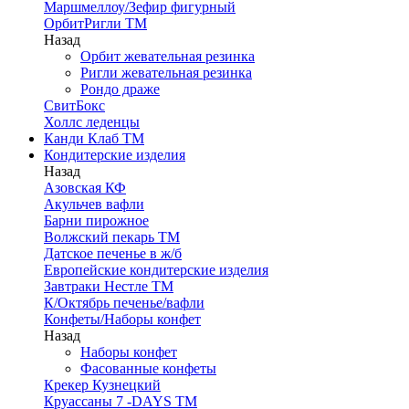
Маршмеллоу/Зефир фигурный
ОрбитРигли ТМ
Назад
Орбит жевательная резинка
Ригли жевательная резинка
Рондо драже
СвитБокс
Холлс леденцы
Канди Клаб ТМ
Кондитерские изделия
Назад
Азовская КФ
Акульчев вафли
Барни пирожное
Волжский пекарь ТМ
Датское печенье в ж/б
Европейские кондитерские изделия
Завтраки Нестле ТМ
К/Октябрь печенье/вафли
Конфеты/Наборы конфет
Назад
Наборы конфет
Фасованные конфеты
Крекер Кузнецкий
Круассаны 7 -DAYS ТМ