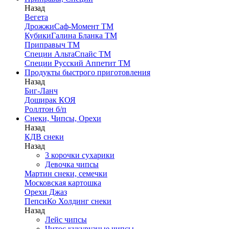
Назад
Вегета
ДрожжиСаф-Момент ТМ
КубикиГалина Бланка ТМ
Приправыч ТМ
Специи АльтаСпайс ТМ
Специи Русский Аппетит ТМ
Продукты быстрого приготовления
Назад
Биг-Ланч
Доширак КОЯ
Роллтон б/п
Снеки, Чипсы, Орехи
Назад
КДВ снеки
Назад
3 корочки сухарики
Девочка чипсы
Мартин снеки, семечки
Московская картошка
Орехи Джаз
ПепсиКо Холдинг снеки
Назад
Лейс чипсы
Читос кукурузные чипсы