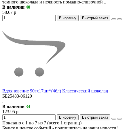
темного шоколада и нежность помадно-сливочной ..
В наличии
40
58.67 р
В корзину
Быстрый заказ
Вдохновение 90гх17шт*(4бл) Классический шоколад
ББ25483-06120
..
В наличии
34
123.95 р
В корзину
Быстрый заказ
Показано с 1 по 7 из 7 (всего 1 страниц)
Будьте в центре событий - подпишитесь на наши новости!