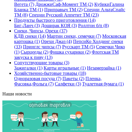
Вегета (7)
ДрожжиСаф-Момент ТМ (2)
КубикиГалина
Бланка ТМ (1)
Приправыч ТМ (2)
Специи АльтаСпайс
ТМ (8)
Специи Русский Аппетит ТМ (23)
Продукты быстрого приготовления (14)
Биг-Ланч (3)
Доширак КОЯ (3)
Роллтон б/п (8)
Снеки, Чипсы, Орехи (37)
КДВ снеки (14)
Мартин снеки, семечки (7)
Московская
картошка (1)
Орехи Джаз (4)
ПепсиКо Холдинг снеки
(33)
Принглс чипсы (7)
Русскарт ТМ (5)
Семечки Чико
(1)
Сырцееды (2)
Фишка сухарики (2)
Флотская ТМ
закуска к пиву (13)
Сопутствующие товары (3)
Зажигалки (1)
Карты игральные (1)
Незамерзайка (1)
Хозяйственно-бытовые товары (18)
Одноразовая посуда (7)
Пакеты (2)
Пленка,
Фасовка,Фольга (7)
Салфетки (3)
Туалетная бумага (1)
Наши новости