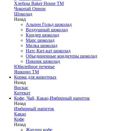
Хлебцы Baker House ТМ
Чокопай Орион
Шоколад
Назад
Альпен Гольд шоколад
Воздушный шоколад
Киндер шоколад
Марс шоколад
Милка шоколад
Натс,Кит-кат шоколад
Объединенные кондитеры шоколад
Пикник шоколад
Юбилейное печенье
Яшкино ТМ
Корма для животных
Назад
Вискас
Китекат
Кофе, Чай, Какао,Имбирный напиток
Назад
Имбирный напиток
Какао
Кофе
Назад
Жардин кофе