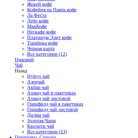
Жокей кофе
Кофейня на Паяхъ кофе
Ла Феста
Лебо кофе
МакКофе
Нескафе кофе
Платинум Элит кофе
Торабика кофе
Черная карта
Все категории (12)
Цикорий
Чай
Назад
Hyleys чай
Азерчай
Акбар чай
Ахмад чай в пакетиках
Ахмад чай листовой
Гринфилд чай в пакетиках
Гринфилд чай листовой
Дилма чай
Золотая Чаша
Кволити чай
Все категории (23)
Приправы, Специи