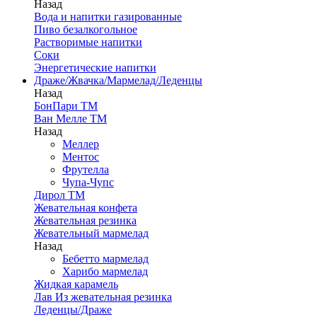
Назад
Вода и напитки газированные
Пиво безалкогольное
Растворимые напитки
Соки
Энергетические напитки
Драже/Жвачка/Мармелад/Леденцы
Назад
БонПари ТМ
Ван Мелле ТМ
Назад
Меллер
Ментос
Фрутелла
Чупа-Чупс
Дирол ТМ
Жевательная конфета
Жевательная резинка
Жевательный мармелад
Назад
Бебетто мармелад
Харибо мармелад
Жидкая карамель
Лав Из жевательная резинка
Леденцы/Драже