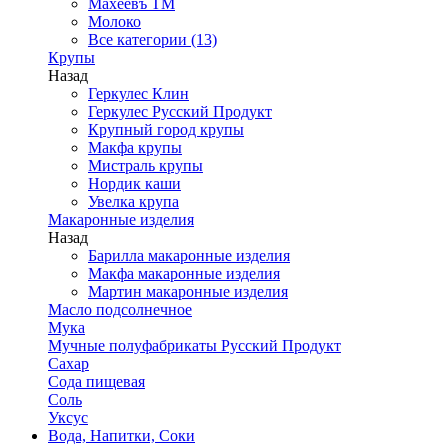
Махеевъ ТМ
Молоко
Все категории (13)
Крупы
Назад
Геркулес Клин
Геркулес Русский Продукт
Крупный город крупы
Макфа крупы
Мистраль крупы
Нордик каши
Увелка крупа
Макаронные изделия
Назад
Барилла макаронные изделия
Макфа макаронные изделия
Мартин макаронные изделия
Масло подсолнечное
Мука
Мучные полуфабрикаты Русский Продукт
Сахар
Сода пищевая
Соль
Уксус
Вода, Напитки, Соки