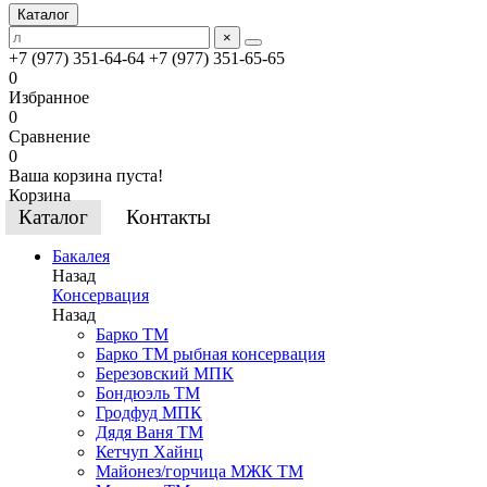
Каталог
×
+7 (977) 351-64-64
+7 (977) 351-65-65
0
Избранное
0
Сравнение
0
Ваша корзина пуста!
Корзина
Каталог
Контакты
Бакалея
Назад
Консервация
Назад
Барко ТМ
Барко ТМ рыбная консервация
Березовский МПК
Бондюэль ТМ
Гродфуд МПК
Дядя Ваня ТМ
Кетчуп Хайнц
Майонез/горчица МЖК ТМ