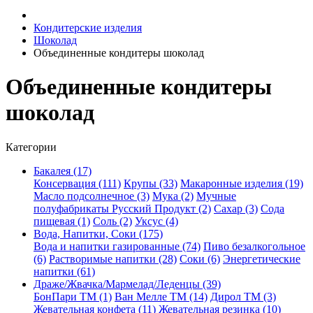
Кондитерские изделия
Шоколад
Объединенные кондитеры шоколад
Объединенные кондитеры
шоколад
Категории
Бакалея (17)
Консервация (111)
Крупы (33)
Макаронные изделия (19)
Масло подсолнечное (3)
Мука (2)
Мучные
полуфабрикаты Русский Продукт (2)
Сахар (3)
Сода
пищевая (1)
Соль (2)
Уксус (4)
Вода, Напитки, Соки (175)
Вода и напитки газированные (74)
Пиво безалкогольное
(6)
Растворимые напитки (28)
Соки (6)
Энергетические
напитки (61)
Драже/Жвачка/Мармелад/Леденцы (39)
БонПари ТМ (1)
Ван Мелле ТМ (14)
Дирол ТМ (3)
Жевательная конфета (11)
Жевательная резинка (10)