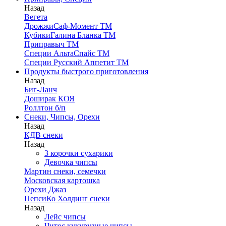
Назад
Вегета
ДрожжиСаф-Момент ТМ
КубикиГалина Бланка ТМ
Приправыч ТМ
Специи АльтаСпайс ТМ
Специи Русский Аппетит ТМ
Продукты быстрого приготовления
Назад
Биг-Ланч
Доширак КОЯ
Роллтон б/п
Снеки, Чипсы, Орехи
Назад
КДВ снеки
Назад
3 корочки сухарики
Девочка чипсы
Мартин снеки, семечки
Московская картошка
Орехи Джаз
ПепсиКо Холдинг снеки
Назад
Лейс чипсы
Читос кукурузные чипсы