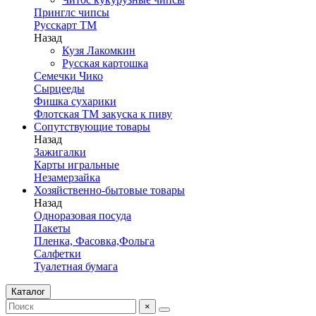
Принглс чипсы
Русскарт ТМ
Назад
Кузя Лакомкин
Русская картошка
Семечки Чико
Сырцееды
Фишка сухарики
Флотская ТМ закуска к пиву
Сопутствующие товары
Назад
Зажигалки
Карты игральные
Незамерзайка
Хозяйственно-бытовые товары
Назад
Одноразовая посуда
Пакеты
Пленка, Фасовка,Фольга
Салфетки
Туалетная бумага
Каталог
×