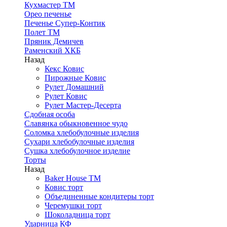
Кухмастер ТМ
Орео печенье
Печенье Супер-Контик
Полет ТМ
Пряник Демичев
Раменский ХКБ
Назад
Кекс Ковис
Пирожные Ковис
Рулет Домашний
Рулет Ковис
Рулет Мастер-Десерта
Сдобная особа
Славянка обыкновенное чудо
Соломка хлебобулочные изделия
Сухари хлебобулочные изделия
Сушка хлебобулочное изделие
Торты
Назад
Baker House ТМ
Ковис торт
Объединенные кондитеры торт
Черемушки торт
Шоколадница торт
Ударница КФ