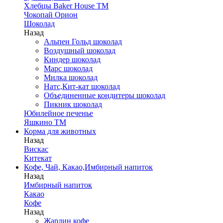
Хлебцы Baker House ТМ
Чокопай Орион
Шоколад
Назад
Альпен Гольд шоколад
Воздушный шоколад
Киндер шоколад
Марс шоколад
Милка шоколад
Натс,Кит-кат шоколад
Объединенные кондитеры шоколад
Пикник шоколад
Юбилейное печенье
Яшкино ТМ
Корма для животных
Назад
Вискас
Китекат
Кофе, Чай, Какао,Имбирный напиток
Назад
Имбирный напиток
Какао
Кофе
Назад
Жардин кофе