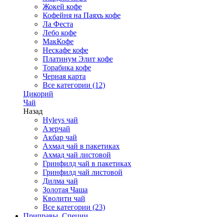
Жокей кофе
Кофейня на Паяхъ кофе
Ла Феста
Лебо кофе
МакКофе
Нескафе кофе
Платинум Элит кофе
Торабика кофе
Черная карта
Все категории (12)
Цикорий
Чай
Назад
Hyleys чай
Азерчай
Акбар чай
Ахмад чай в пакетиках
Ахмад чай листовой
Гринфилд чай в пакетиках
Гринфилд чай листовой
Дилма чай
Золотая Чаша
Кволити чай
Все категории (23)
Приправы, Специи