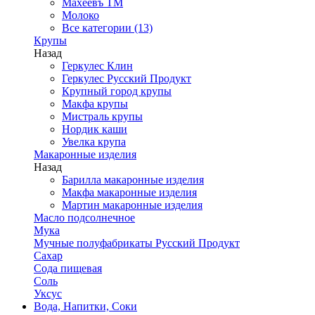
Махеевъ ТМ
Молоко
Все категории (13)
Крупы
Назад
Геркулес Клин
Геркулес Русский Продукт
Крупный город крупы
Макфа крупы
Мистраль крупы
Нордик каши
Увелка крупа
Макаронные изделия
Назад
Барилла макаронные изделия
Макфа макаронные изделия
Мартин макаронные изделия
Масло подсолнечное
Мука
Мучные полуфабрикаты Русский Продукт
Сахар
Сода пищевая
Соль
Уксус
Вода, Напитки, Соки