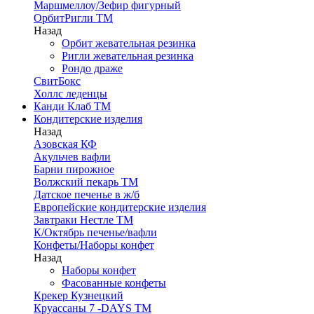
Маршмеллоу/Зефир фигурный
ОрбитРигли ТМ
Назад
Орбит жевательная резинка
Ригли жевательная резинка
Рондо драже
СвитБокс
Холлс леденцы
Канди Клаб ТМ
Кондитерские изделия
Назад
Азовская КФ
Акульчев вафли
Барни пирожное
Волжский пекарь ТМ
Датское печенье в ж/б
Европейские кондитерские изделия
Завтраки Нестле ТМ
К/Октябрь печенье/вафли
Конфеты/Наборы конфет
Назад
Наборы конфет
Фасованные конфеты
Крекер Кузнецкий
Круассаны 7 -DAYS ТМ