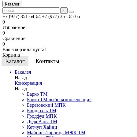
Каталог
×
+7 (977) 351-64-64
+7 (977) 351-65-65
0
Избранное
0
Сравнение
0
Ваша корзина пуста!
Корзина
Каталог
Контакты
Бакалея
Назад
Консервация
Назад
Барко ТМ
Барко ТМ рыбная консервация
Березовский МПК
Бондюэль ТМ
Гродфуд МПК
Дядя Ваня ТМ
Кетчуп Хайнц
Майонез/горчица МЖК ТМ