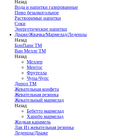
Назад
Вода и напитки газированные
Пиво безалкогольное
Растворимые напитки
Соки
Энергетические напитки
Драже/Жвачка/Мармелад/Леденцы
Назад
БонПари ТМ
Ван Мелле ТМ
Назад
Меллер
Ментос
Фрутелла
Чупа-Чупс
Дирол ТМ
Жевательная конфета
Жевательная резинка
Жевательный мармелад
Назад
Бебетто мармелад
Харибо мармелад
Жидкая карамель
Лав Из жевательная резинка
Леденцы/Драже