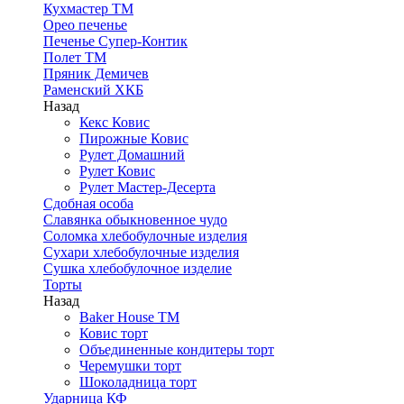
Кухмастер ТМ
Орео печенье
Печенье Супер-Контик
Полет ТМ
Пряник Демичев
Раменский ХКБ
Назад
Кекс Ковис
Пирожные Ковис
Рулет Домашний
Рулет Ковис
Рулет Мастер-Десерта
Сдобная особа
Славянка обыкновенное чудо
Соломка хлебобулочные изделия
Сухари хлебобулочные изделия
Сушка хлебобулочное изделие
Торты
Назад
Baker House ТМ
Ковис торт
Объединенные кондитеры торт
Черемушки торт
Шоколадница торт
Ударница КФ