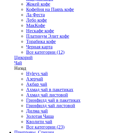
Жокей кофе
Кофейня на Паяхъ кофе
Ла Феста
Лебо кофе
МакКофе
Нескафе кофе
Платинум Элит кофе
Торабика кофе
Черная карта
Все категории (12)
Цикорий
Чай
Назад
Hyleys чай
Азерчай
Акбар чай
Ахмад чай в пакетиках
Ахмад чай листовой
Гринфилд чай в пакетиках
Гринфилд чай листовой
Дилма чай
Золотая Чаша
Кволити чай
Все категории (23)
Приправы, Специи