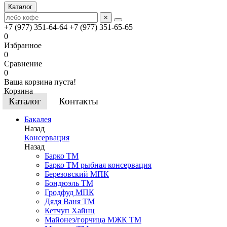
Каталог
×
+7 (977) 351-64-64
+7 (977) 351-65-65
0
Избранное
0
Сравнение
0
Ваша корзина пуста!
Корзина
Каталог
Контакты
Бакалея
Назад
Консервация
Назад
Барко ТМ
Барко ТМ рыбная консервация
Березовский МПК
Бондюэль ТМ
Гродфуд МПК
Дядя Ваня ТМ
Кетчуп Хайнц
Майонез/горчица МЖК ТМ