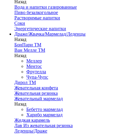
Назад
Вода и напитки газированные
Пиво безалкогольное
Растворимые напитки
Соки
Энергетические напитки
Драже/Жвачка/Мармелад/Леденцы
Назад
БонПари ТМ
Ван Мелле ТМ
Назад
Меллер
Ментос
Фрутелла
Чупа-Чупс
Дирол ТМ
Жевательная конфета
Жевательная резинка
Жевательный мармелад
Назад
Бебетто мармелад
Харибо мармелад
Жидкая карамель
Лав Из жевательная резинка
Леденцы/Драже