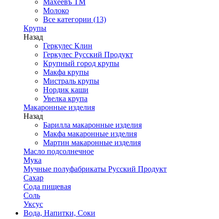
Махеевъ ТМ
Молоко
Все категории (13)
Крупы
Назад
Геркулес Клин
Геркулес Русский Продукт
Крупный город крупы
Макфа крупы
Мистраль крупы
Нордик каши
Увелка крупа
Макаронные изделия
Назад
Барилла макаронные изделия
Макфа макаронные изделия
Мартин макаронные изделия
Масло подсолнечное
Мука
Мучные полуфабрикаты Русский Продукт
Сахар
Сода пищевая
Соль
Уксус
Вода, Напитки, Соки