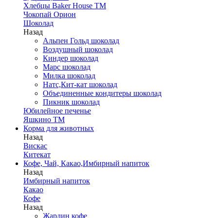
Хлебцы Baker House ТМ
Чокопай Орион
Шоколад
Назад
Альпен Гольд шоколад
Воздушный шоколад
Киндер шоколад
Марс шоколад
Милка шоколад
Натс,Кит-кат шоколад
Объединенные кондитеры шоколад
Пикник шоколад
Юбилейное печенье
Яшкино ТМ
Корма для животных
Назад
Вискас
Китекат
Кофе, Чай, Какао,Имбирный напиток
Назад
Имбирный напиток
Какао
Кофе
Назад
Жардин кофе