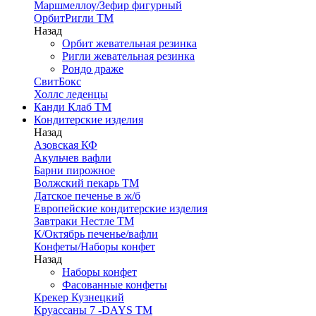
Маршмеллоу/Зефир фигурный
ОрбитРигли ТМ
Назад
Орбит жевательная резинка
Ригли жевательная резинка
Рондо драже
СвитБокс
Холлс леденцы
Канди Клаб ТМ
Кондитерские изделия
Назад
Азовская КФ
Акульчев вафли
Барни пирожное
Волжский пекарь ТМ
Датское печенье в ж/б
Европейские кондитерские изделия
Завтраки Нестле ТМ
К/Октябрь печенье/вафли
Конфеты/Наборы конфет
Назад
Наборы конфет
Фасованные конфеты
Крекер Кузнецкий
Круассаны 7 -DAYS ТМ