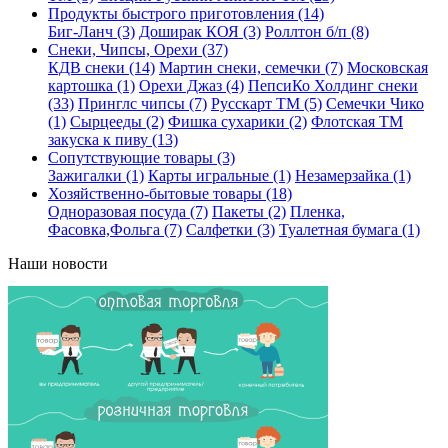
Продукты быстрого приготовления (14)
Биг-Ланч (3)
Доширак КОЯ (3)
Роллтон б/п (8)
Снеки, Чипсы, Орехи (37)
КДВ снеки (14)
Мартин снеки, семечки (7)
Московская
картошка (1)
Орехи Джаз (4)
ПепсиКо Холдинг снеки
(33)
Принглс чипсы (7)
Русскарт ТМ (5)
Семечки Чико
(1)
Сырцееды (2)
Фишка сухарики (2)
Флотская ТМ
закуска к пиву (13)
Сопутствующие товары (3)
Зажигалки (1)
Карты игральные (1)
Незамерзайка (1)
Хозяйственно-бытовые товары (18)
Одноразовая посуда (7)
Пакеты (2)
Пленка,
Фасовка,Фольга (7)
Салфетки (3)
Туалетная бумага (1)
Наши новости