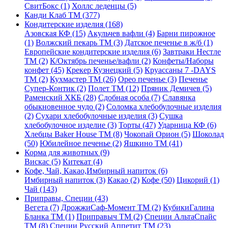
СвитБокс (1)
Холлс леденцы (5)
Канди Клаб ТМ (377)
Кондитерские изделия (168)
Азовская КФ (15)
Акульчев вафли (4)
Барни пирожное
(1)
Волжский пекарь ТМ (3)
Датское печенье в ж/б (1)
Европейские кондитерские изделия (6)
Завтраки Нестле
ТМ (2)
К/Октябрь печенье/вафли (2)
Конфеты/Наборы
конфет (45)
Крекер Кузнецкий (5)
Круассаны 7 -DAYS
ТМ (2)
Кухмастер ТМ (26)
Орео печенье (3)
Печенье
Супер-Контик (2)
Полет ТМ (12)
Пряник Демичев (5)
Раменский ХКБ (28)
Сдобная особа (7)
Славянка
обыкновенное чудо (2)
Соломка хлебобулочные изделия
(2)
Сухари хлебобулочные изделия (3)
Сушка
хлебобулочное изделие (3)
Торты (47)
Ударница КФ (6)
Хлебцы Baker House ТМ (8)
Чокопай Орион (5)
Шоколад
(50)
Юбилейное печенье (2)
Яшкино ТМ (41)
Корма для животных (9)
Вискас (5)
Китекат (4)
Кофе, Чай, Какао,Имбирный напиток (6)
Имбирный напиток (3)
Какао (2)
Кофе (50)
Цикорий (1)
Чай (143)
Приправы, Специи (43)
Вегета (7)
ДрожжиСаф-Момент ТМ (2)
КубикиГалина
Бланка ТМ (1)
Приправыч ТМ (2)
Специи АльтаСпайс
ТМ (8)
Специи Русский Аппетит ТМ (23)