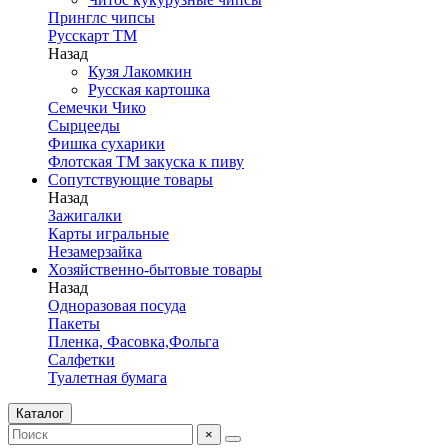
Принглс чипсы
Русскарт ТМ
Назад
Кузя Лакомкин
Русская картошка
Семечки Чико
Сырцееды
Фишка сухарики
Флотская ТМ закуска к пиву
Сопутствующие товары
Назад
Зажигалки
Карты игральные
Незамерзайка
Хозяйственно-бытовые товары
Назад
Одноразовая посуда
Пакеты
Пленка, Фасовка,Фольга
Салфетки
Туалетная бумага
Каталог
×