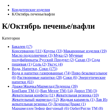
Кондитерские изделия
К/Октябрь печенье/вафли
К/Октябрь печенье/вафли
Категории
Бакалея (17)
Консервация (111)
Крупы (33)
Макаронные изделия (19)
Масло подсолнечное (3)
Мука (2)
Мучные
полуфабрикаты Русский Продукт (2)
Сахар (3)
Сода
пищевая (1)
Соль (2)
Уксус (4)
Вода, Напитки, Соки (175)
Вода и напитки газированные (74)
Пиво безалкогольное
(6)
Растворимые напитки (28)
Соки (6)
Энергетические
напитки (61)
Драже/Жвачка/Мармелад/Леденцы (39)
БонПари ТМ (1)
Ван Мелле ТМ (14)
Дирол ТМ (3)
Жевательная конфета (11)
Жевательная резинка (10)
Жевательный мармелад (12)
Жидкая карамель (1)
Лав Из
жевательная резинка (5)
Леденцы/Драже (1)
Маршмеллоу/Зефир фигурный (6)
ОрбитРигли ТМ (8)