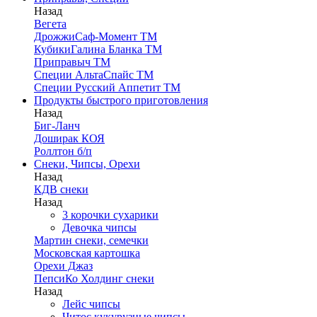
Назад
Вегета
ДрожжиСаф-Момент ТМ
КубикиГалина Бланка ТМ
Приправыч ТМ
Специи АльтаСпайс ТМ
Специи Русский Аппетит ТМ
Продукты быстрого приготовления
Назад
Биг-Ланч
Доширак КОЯ
Роллтон б/п
Снеки, Чипсы, Орехи
Назад
КДВ снеки
Назад
3 корочки сухарики
Девочка чипсы
Мартин снеки, семечки
Московская картошка
Орехи Джаз
ПепсиКо Холдинг снеки
Назад
Лейс чипсы
Читос кукурузные чипсы