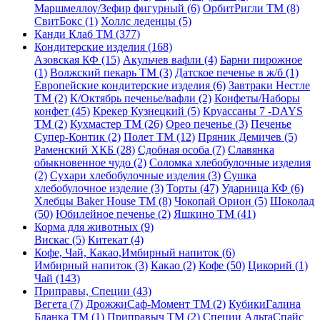
Маршмеллоу/Зефир фигурный (6)
ОрбитРигли ТМ (8)
СвитБокс (1)
Холлс леденцы (5)
Канди Клаб ТМ (377)
Кондитерские изделия (168)
Азовская КФ (15)
Акульчев вафли (4)
Барни пирожное
(1)
Волжский пекарь ТМ (3)
Датское печенье в ж/б (1)
Европейские кондитерские изделия (6)
Завтраки Нестле
ТМ (2)
К/Октябрь печенье/вафли (2)
Конфеты/Наборы
конфет (45)
Крекер Кузнецкий (5)
Круассаны 7 -DAYS
ТМ (2)
Кухмастер ТМ (26)
Орео печенье (3)
Печенье
Супер-Контик (2)
Полет ТМ (12)
Пряник Демичев (5)
Раменский ХКБ (28)
Сдобная особа (7)
Славянка
обыкновенное чудо (2)
Соломка хлебобулочные изделия
(2)
Сухари хлебобулочные изделия (3)
Сушка
хлебобулочное изделие (3)
Торты (47)
Ударница КФ (6)
Хлебцы Baker House ТМ (8)
Чокопай Орион (5)
Шоколад
(50)
Юбилейное печенье (2)
Яшкино ТМ (41)
Корма для животных (9)
Вискас (5)
Китекат (4)
Кофе, Чай, Какао,Имбирный напиток (6)
Имбирный напиток (3)
Какао (2)
Кофе (50)
Цикорий (1)
Чай (143)
Приправы, Специи (43)
Вегета (7)
ДрожжиСаф-Момент ТМ (2)
КубикиГалина
Бланка ТМ (1)
Приправыч ТМ (2)
Специи АльтаСпайс