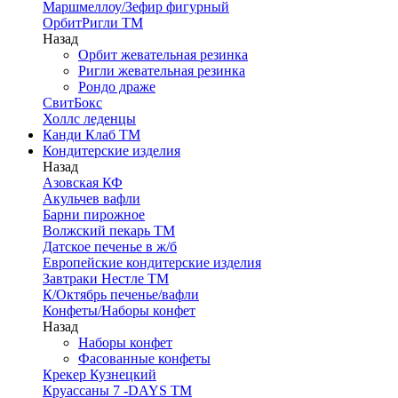
Маршмеллоу/Зефир фигурный
ОрбитРигли ТМ
Назад
Орбит жевательная резинка
Ригли жевательная резинка
Рондо драже
СвитБокс
Холлс леденцы
Канди Клаб ТМ
Кондитерские изделия
Назад
Азовская КФ
Акульчев вафли
Барни пирожное
Волжский пекарь ТМ
Датское печенье в ж/б
Европейские кондитерские изделия
Завтраки Нестле ТМ
К/Октябрь печенье/вафли
Конфеты/Наборы конфет
Назад
Наборы конфет
Фасованные конфеты
Крекер Кузнецкий
Круассаны 7 -DAYS ТМ