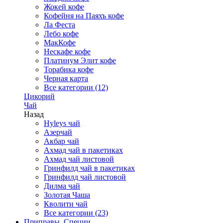
Жокей кофе
Кофейня на Паяхъ кофе
Ла Феста
Лебо кофе
МакКофе
Нескафе кофе
Платинум Элит кофе
Торабика кофе
Черная карта
Все категории (12)
Цикорий
Чай
Назад
Hyleys чай
Азерчай
Акбар чай
Ахмад чай в пакетиках
Ахмад чай листовой
Гринфилд чай в пакетиках
Гринфилд чай листовой
Дилма чай
Золотая Чаша
Кволити чай
Все категории (23)
Приправы, Специи