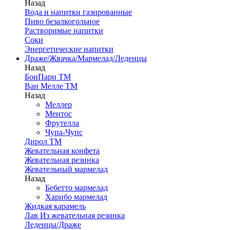
Назад
Вода и напитки газированные
Пиво безалкогольное
Растворимые напитки
Соки
Энергетические напитки
Драже/Жвачка/Мармелад/Леденцы
Назад
БонПари ТМ
Ван Мелле ТМ
Назад
Меллер
Ментос
Фрутелла
Чупа-Чупс
Дирол ТМ
Жевательная конфета
Жевательная резинка
Жевательный мармелад
Назад
Бебетто мармелад
Харибо мармелад
Жидкая карамель
Лав Из жевательная резинка
Леденцы/Драже