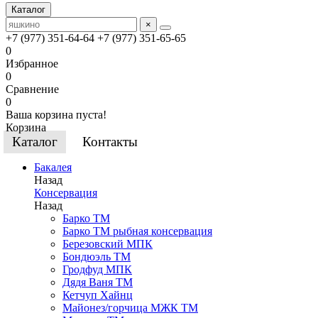
Каталог
×
+7 (977) 351-64-64
+7 (977) 351-65-65
0
Избранное
0
Сравнение
0
Ваша корзина пуста!
Корзина
Каталог
Контакты
Бакалея
Назад
Консервация
Назад
Барко ТМ
Барко ТМ рыбная консервация
Березовский МПК
Бондюэль ТМ
Гродфуд МПК
Дядя Ваня ТМ
Кетчуп Хайнц
Майонез/горчица МЖК ТМ