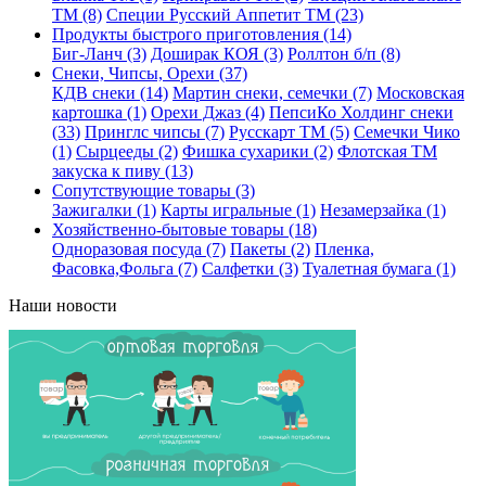
ТМ (8)
Специи Русский Аппетит ТМ (23)
Продукты быстрого приготовления (14)
Биг-Ланч (3)
Доширак КОЯ (3)
Роллтон б/п (8)
Снеки, Чипсы, Орехи (37)
КДВ снеки (14)
Мартин снеки, семечки (7)
Московская
картошка (1)
Орехи Джаз (4)
ПепсиКо Холдинг снеки
(33)
Принглс чипсы (7)
Русскарт ТМ (5)
Семечки Чико
(1)
Сырцееды (2)
Фишка сухарики (2)
Флотская ТМ
закуска к пиву (13)
Сопутствующие товары (3)
Зажигалки (1)
Карты игральные (1)
Незамерзайка (1)
Хозяйственно-бытовые товары (18)
Одноразовая посуда (7)
Пакеты (2)
Пленка,
Фасовка,Фольга (7)
Салфетки (3)
Туалетная бумага (1)
Наши новости