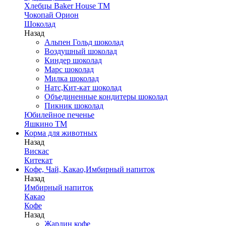
Хлебцы Baker House ТМ
Чокопай Орион
Шоколад
Назад
Альпен Гольд шоколад
Воздушный шоколад
Киндер шоколад
Марс шоколад
Милка шоколад
Натс,Кит-кат шоколад
Объединенные кондитеры шоколад
Пикник шоколад
Юбилейное печенье
Яшкино ТМ
Корма для животных
Назад
Вискас
Китекат
Кофе, Чай, Какао,Имбирный напиток
Назад
Имбирный напиток
Какао
Кофе
Назад
Жардин кофе