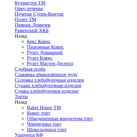
Кухмастер ТМ
Орео печенье
Печенье Супер-Контик
Полет ТМ
Пряник Демичев
Раменский ХКБ
Назад
Кекс Ковис
Пирожные Ковис
Рулет Домашний
Рулет Ковис
Рулет Мастер-Десерта
Сдобная особа
Славянка обыкновенное чудо
Соломка хлебобулочные изделия
Сухари хлебобулочные изделия
Сушка хлебобулочное изделие
Торты
Назад
Baker House ТМ
Ковис торт
Объединенные кондитеры торт
Черемушки торт
Шоколадница торт
Ударница КФ