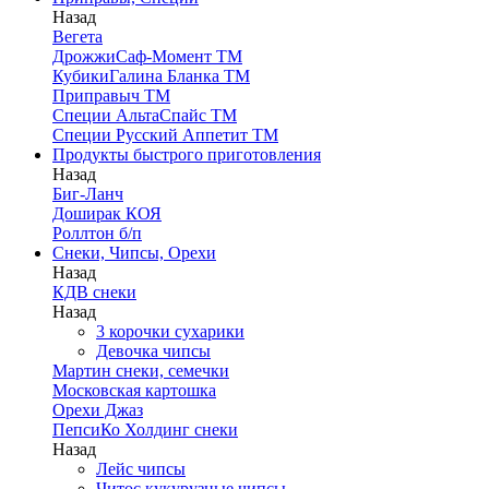
Назад
Вегета
ДрожжиСаф-Момент ТМ
КубикиГалина Бланка ТМ
Приправыч ТМ
Специи АльтаСпайс ТМ
Специи Русский Аппетит ТМ
Продукты быстрого приготовления
Назад
Биг-Ланч
Доширак КОЯ
Роллтон б/п
Снеки, Чипсы, Орехи
Назад
КДВ снеки
Назад
3 корочки сухарики
Девочка чипсы
Мартин снеки, семечки
Московская картошка
Орехи Джаз
ПепсиКо Холдинг снеки
Назад
Лейс чипсы
Читос кукурузные чипсы