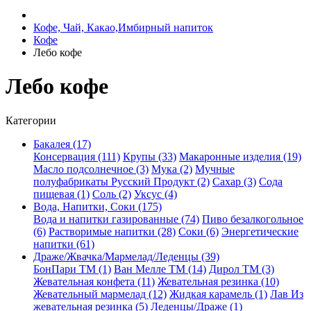
Кофе, Чай, Какао,Имбирный напиток
Кофе
Лебо кофе
Лебо кофе
Категории
Бакалея (17)
Консервация (111)
Крупы (33)
Макаронные изделия (19)
Масло подсолнечное (3)
Мука (2)
Мучные
полуфабрикаты Русский Продукт (2)
Сахар (3)
Сода
пищевая (1)
Соль (2)
Уксус (4)
Вода, Напитки, Соки (175)
Вода и напитки газированные (74)
Пиво безалкогольное
(6)
Растворимые напитки (28)
Соки (6)
Энергетические
напитки (61)
Драже/Жвачка/Мармелад/Леденцы (39)
БонПари ТМ (1)
Ван Мелле ТМ (14)
Дирол ТМ (3)
Жевательная конфета (11)
Жевательная резинка (10)
Жевательный мармелад (12)
Жидкая карамель (1)
Лав Из
жевательная резинка (5)
Леденцы/Драже (1)