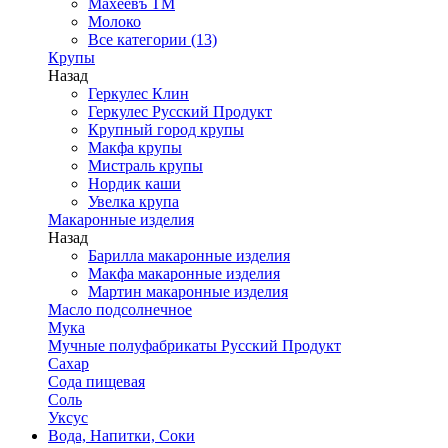
Махеевъ ТМ
Молоко
Все категории (13)
Крупы
Назад
Геркулес Клин
Геркулес Русский Продукт
Крупный город крупы
Макфа крупы
Мистраль крупы
Нордик каши
Увелка крупа
Макаронные изделия
Назад
Барилла макаронные изделия
Макфа макаронные изделия
Мартин макаронные изделия
Масло подсолнечное
Мука
Мучные полуфабрикаты Русский Продукт
Сахар
Сода пищевая
Соль
Уксус
Вода, Напитки, Соки