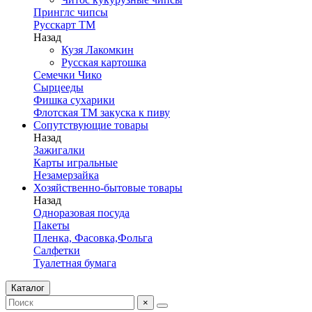
Принглс чипсы
Русскарт ТМ
Назад
Кузя Лакомкин
Русская картошка
Семечки Чико
Сырцееды
Фишка сухарики
Флотская ТМ закуска к пиву
Сопутствующие товары
Назад
Зажигалки
Карты игральные
Незамерзайка
Хозяйственно-бытовые товары
Назад
Одноразовая посуда
Пакеты
Пленка, Фасовка,Фольга
Салфетки
Туалетная бумага
Каталог
×