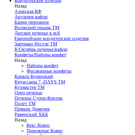
Кондитерские изделия
Назад
Азовская КФ
Акульчев вафли
Барни пирожное
Волжский пекарь ТМ
Датское печенье в ж/б
Европейские кондитерские изделия
Завтраки Нестле ТМ
К/Октябрь печенье/вафли
Конфеты/Наборы конфет
Назад
Наборы конфет
Фасованные конфеты
Крекер Кузнецкий
Круассаны 7 -DAYS ТМ
Кухмастер ТМ
Орео печенье
Печенье Супер-Контик
Полет ТМ
Пряник Демичев
Раменский ХКБ
Назад
Кекс Ковис
Пирожные Ковис