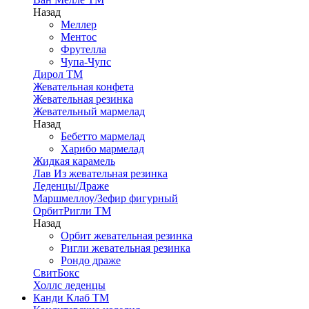
Назад
Меллер
Ментос
Фрутелла
Чупа-Чупс
Дирол ТМ
Жевательная конфета
Жевательная резинка
Жевательный мармелад
Назад
Бебетто мармелад
Харибо мармелад
Жидкая карамель
Лав Из жевательная резинка
Леденцы/Драже
Маршмеллоу/Зефир фигурный
ОрбитРигли ТМ
Назад
Орбит жевательная резинка
Ригли жевательная резинка
Рондо драже
СвитБокс
Холлс леденцы
Канди Клаб ТМ