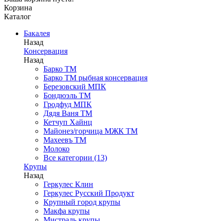
Корзина
Каталог
Бакалея
Назад
Консервация
Назад
Барко ТМ
Барко ТМ рыбная консервация
Березовский МПК
Бондюэль ТМ
Гродфуд МПК
Дядя Ваня ТМ
Кетчуп Хайнц
Майонез/горчица МЖК ТМ
Махеевъ ТМ
Молоко
Все категории (13)
Крупы
Назад
Геркулес Клин
Геркулес Русский Продукт
Крупный город крупы
Макфа крупы
Мистраль крупы