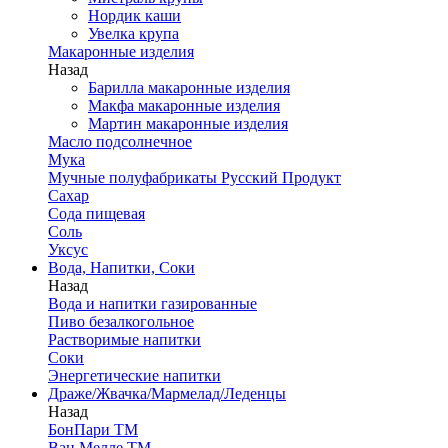
Нордик каши
Увелка крупа
Макаронные изделия
Назад
Барилла макаронные изделия
Макфа макаронные изделия
Мартин макаронные изделия
Масло подсолнечное
Мука
Мучные полуфабрикаты Русский Продукт
Сахар
Сода пищевая
Соль
Уксус
Вода, Напитки, Соки
Назад
Вода и напитки газированные
Пиво безалкогольное
Растворимые напитки
Соки
Энергетические напитки
Драже/Жвачка/Мармелад/Леденцы
Назад
БонПари ТМ
Ван Мелле ТМ