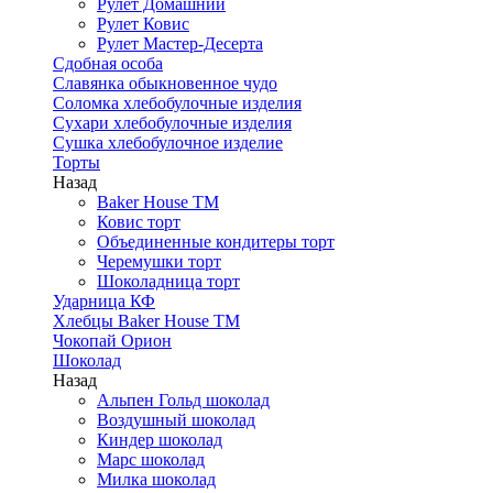
Рулет Домашний
Рулет Ковис
Рулет Мастер-Десерта
Сдобная особа
Славянка обыкновенное чудо
Соломка хлебобулочные изделия
Сухари хлебобулочные изделия
Сушка хлебобулочное изделие
Торты
Назад
Baker House ТМ
Ковис торт
Объединенные кондитеры торт
Черемушки торт
Шоколадница торт
Ударница КФ
Хлебцы Baker House ТМ
Чокопай Орион
Шоколад
Назад
Альпен Гольд шоколад
Воздушный шоколад
Киндер шоколад
Марс шоколад
Милка шоколад