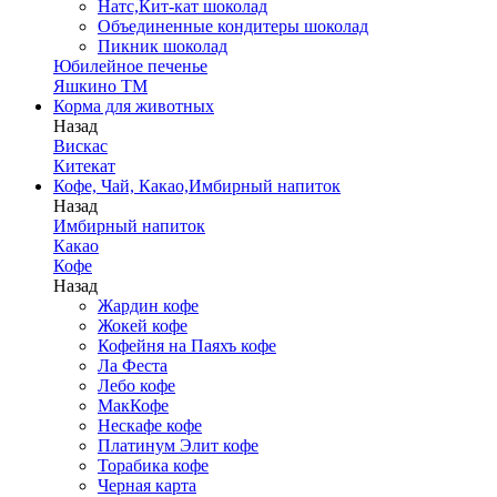
Натс,Кит-кат шоколад
Объединенные кондитеры шоколад
Пикник шоколад
Юбилейное печенье
Яшкино ТМ
Корма для животных
Назад
Вискас
Китекат
Кофе, Чай, Какао,Имбирный напиток
Назад
Имбирный напиток
Какао
Кофе
Назад
Жардин кофе
Жокей кофе
Кофейня на Паяхъ кофе
Ла Феста
Лебо кофе
МакКофе
Нескафе кофе
Платинум Элит кофе
Торабика кофе
Черная карта