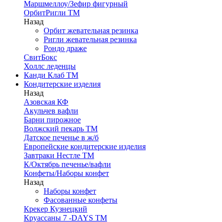
Маршмеллоу/Зефир фигурный
ОрбитРигли ТМ
Назад
Орбит жевательная резинка
Ригли жевательная резинка
Рондо драже
СвитБокс
Холлс леденцы
Канди Клаб ТМ
Кондитерские изделия
Назад
Азовская КФ
Акульчев вафли
Барни пирожное
Волжский пекарь ТМ
Датское печенье в ж/б
Европейские кондитерские изделия
Завтраки Нестле ТМ
К/Октябрь печенье/вафли
Конфеты/Наборы конфет
Назад
Наборы конфет
Фасованные конфеты
Крекер Кузнецкий
Круассаны 7 -DAYS ТМ