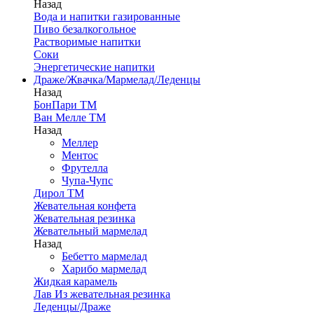
Назад
Вода и напитки газированные
Пиво безалкогольное
Растворимые напитки
Соки
Энергетические напитки
Драже/Жвачка/Мармелад/Леденцы
Назад
БонПари ТМ
Ван Мелле ТМ
Назад
Меллер
Ментос
Фрутелла
Чупа-Чупс
Дирол ТМ
Жевательная конфета
Жевательная резинка
Жевательный мармелад
Назад
Бебетто мармелад
Харибо мармелад
Жидкая карамель
Лав Из жевательная резинка
Леденцы/Драже