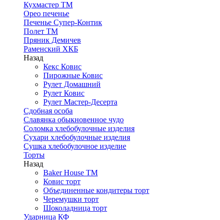
Кухмастер ТМ
Орео печенье
Печенье Супер-Контик
Полет ТМ
Пряник Демичев
Раменский ХКБ
Назад
Кекс Ковис
Пирожные Ковис
Рулет Домашний
Рулет Ковис
Рулет Мастер-Десерта
Сдобная особа
Славянка обыкновенное чудо
Соломка хлебобулочные изделия
Сухари хлебобулочные изделия
Сушка хлебобулочное изделие
Торты
Назад
Baker House ТМ
Ковис торт
Объединенные кондитеры торт
Черемушки торт
Шоколадница торт
Ударница КФ