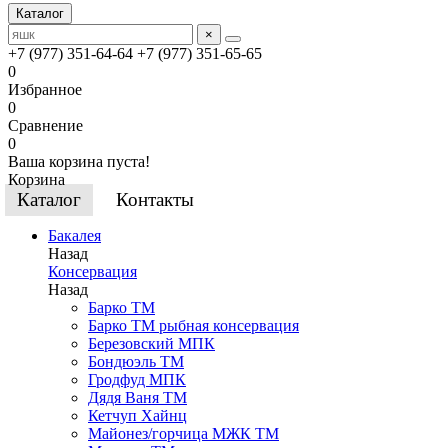
Каталог
×
+7 (977) 351-64-64
+7 (977) 351-65-65
0
Избранное
0
Сравнение
0
Ваша корзина пуста!
Корзина
Каталог
Контакты
Бакалея
Назад
Консервация
Назад
Барко ТМ
Барко ТМ рыбная консервация
Березовский МПК
Бондюэль ТМ
Гродфуд МПК
Дядя Ваня ТМ
Кетчуп Хайнц
Майонез/горчица МЖК ТМ