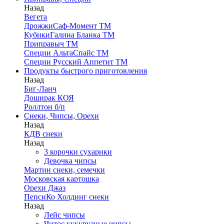
Назад
Вегета
ДрожжиСаф-Момент ТМ
КубикиГалина Бланка ТМ
Приправыч ТМ
Специи АльтаСпайс ТМ
Специи Русский Аппетит ТМ
Продукты быстрого приготовления
Назад
Биг-Ланч
Доширак КОЯ
Роллтон б/п
Снеки, Чипсы, Орехи
Назад
КДВ снеки
Назад
3 корочки сухарики
Девочка чипсы
Мартин снеки, семечки
Московская картошка
Орехи Джаз
ПепсиКо Холдинг снеки
Назад
Лейс чипсы
Читос кукурузные чипсы