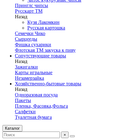
Принглс чипсы
Русскарт ТМ
Назад
Кузя Лакомкин
Русская картошка
Семечки Чико
Сырцееды
Фишка сухарики
Флотская ТМ закуска к пиву
Сопутствующие товары
Назад
Зажигалки
Карты игральные
Незамерзайка
Хозяйственно-бытовые товары
Назад
Одноразовая посуда
Пакеты
Пленка, Фасовка,Фольга
Салфетки
Туалетная бумага
Каталог
×