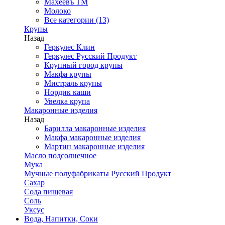
Махеевъ ТМ
Молоко
Все категории (13)
Крупы
Назад
Геркулес Клин
Геркулес Русский Продукт
Крупный город крупы
Макфа крупы
Мистраль крупы
Нордик каши
Увелка крупа
Макаронные изделия
Назад
Барилла макаронные изделия
Макфа макаронные изделия
Мартин макаронные изделия
Масло подсолнечное
Мука
Мучные полуфабрикаты Русский Продукт
Сахар
Сода пищевая
Соль
Уксус
Вода, Напитки, Соки