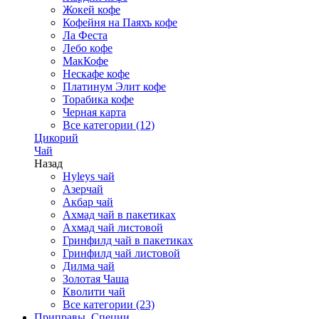
Жокей кофе
Кофейня на Паяхъ кофе
Ла Феста
Лебо кофе
МакКофе
Нескафе кофе
Платинум Элит кофе
Торабика кофе
Черная карта
Все категории (12)
Цикорий
Чай
Назад
Hyleys чай
Азерчай
Акбар чай
Ахмад чай в пакетиках
Ахмад чай листовой
Гринфилд чай в пакетиках
Гринфилд чай листовой
Дилма чай
Золотая Чаша
Кволити чай
Все категории (23)
Приправы, Специи