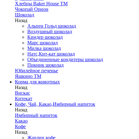
Хлебцы Baker House ТМ
Чокопай Орион
Шоколад
Назад
Альпен Гольд шоколад
Воздушный шоколад
Киндер шоколад
Марс шоколад
Милка шоколад
Натс,Кит-кат шоколад
Объединенные кондитеры шоколад
Пикник шоколад
Юбилейное печенье
Яшкино ТМ
Корма для животных
Назад
Вискас
Китекат
Кофе, Чай, Какао,Имбирный напиток
Назад
Имбирный напиток
Какао
Кофе
Назад
Жардин кофе