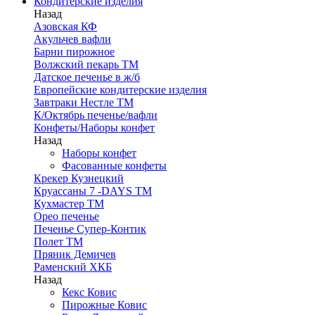
Кондитерские изделия
Назад
Азовская КФ
Акульчев вафли
Барни пирожное
Волжский пекарь ТМ
Датское печенье в ж/б
Европейские кондитерские изделия
Завтраки Нестле ТМ
К/Октябрь печенье/вафли
Конфеты/Наборы конфет
Назад
Наборы конфет
Фасованные конфеты
Крекер Кузнецкий
Круассаны 7 -DAYS ТМ
Кухмастер ТМ
Орео печенье
Печенье Супер-Контик
Полет ТМ
Пряник Демичев
Раменский ХКБ
Назад
Кекс Ковис
Пирожные Ковис