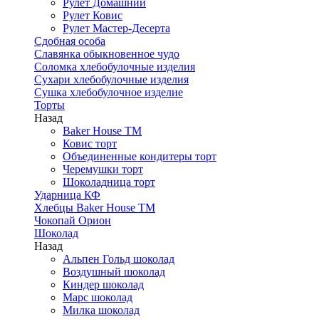
Рулет Домашний
Рулет Ковис
Рулет Мастер-Десерта
Сдобная особа
Славянка обыкновенное чудо
Соломка хлебобулочные изделия
Сухари хлебобулочные изделия
Сушка хлебобулочное изделие
Торты
Назад
Baker House ТМ
Ковис торт
Объединенные кондитеры торт
Черемушки торт
Шоколадница торт
Ударница КФ
Хлебцы Baker House ТМ
Чокопай Орион
Шоколад
Назад
Альпен Гольд шоколад
Воздушный шоколад
Киндер шоколад
Марс шоколад
Милка шоколад