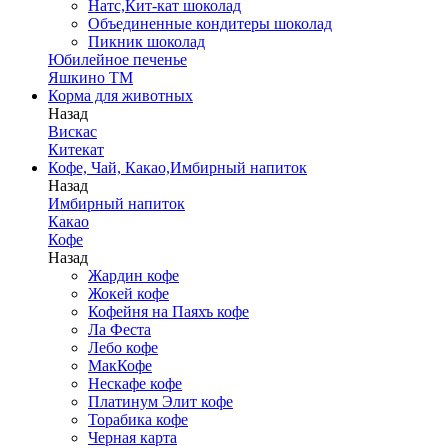
Натс,Кит-кат шоколад
Объединенные кондитеры шоколад
Пикник шоколад
Юбилейное печенье
Яшкино ТМ
Корма для животных
Назад
Вискас
Китекат
Кофе, Чай, Какао,Имбирный напиток
Назад
Имбирный напиток
Какао
Кофе
Назад
Жардин кофе
Жокей кофе
Кофейня на Паяхъ кофе
Ла Феста
Лебо кофе
МакКофе
Нескафе кофе
Платинум Элит кофе
Торабика кофе
Черная карта