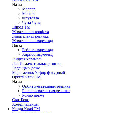
Назад
Меллер
Ментос
Фрутелла
Чупа-Чупс
Дирол ТМ
Жевательная конфета
Жевательная резинка
Жевательный мармелад
Назад
Бебетто мармелад
Харибо мармелад
Жидкая карамель
Лав Из жевательная резинка
Леденцы/Драже
Маршмеллоу/Зефир фигурный
ОрбитРигли ТМ
Назад
Орбит жевательная резинка
Ригли жевательная резинка
Рондо драже
СвитБокс
Холлс леденцы
Канди Клаб ТМ