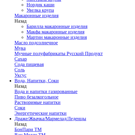
Нордик каши
Увелка крупа
Макаронные изделия
Назад
Барилла макаронные изделия
Макфа макаронные изделия
Мартин макаронные изделия
Масло подсолнечное
Мука
Мучные полуфабрикаты Русский Продукт
Сахар
Сода пищевая
Соль
Уксус
Вода, Напитки, Соки
Назад
Вода и напитки газированные
Пиво безалкогольное
Растворимые напитки
Соки
Энергетические напитки
Драже/Жвачка/Мармелад/Леденцы
Назад
БонПари ТМ
Ван Мелле ТМ