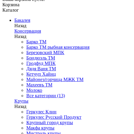
Корзина
Каталог
Бакалея
Назад
Консервация
Назад
Барко ТМ
Барко ТМ рыбная консервация
Березовский МПК
Бондюэль ТМ
Гродфуд МПК
Дядя Ваня ТМ
Кетчуп Хайнц
Майонез/горчица МЖК ТМ
Махеевъ ТМ
Молоко
Все категории (13)
Крупы
Назад
Геркулес Клин
Геркулес Русский Продукт
Крупный город крупы
Макфа крупы
Мистраль крупы