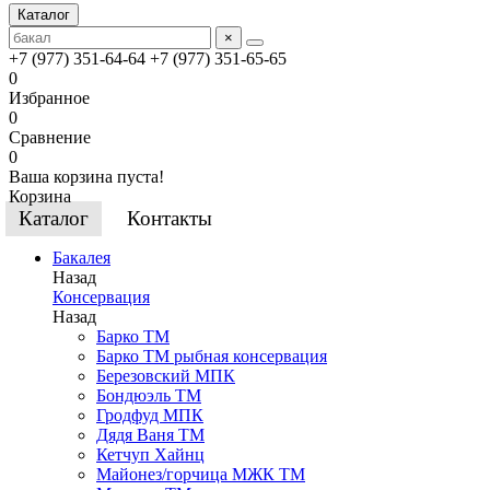
Каталог
×
+7 (977) 351-64-64
+7 (977) 351-65-65
0
Избранное
0
Сравнение
0
Ваша корзина пуста!
Корзина
Каталог
Контакты
Бакалея
Назад
Консервация
Назад
Барко ТМ
Барко ТМ рыбная консервация
Березовский МПК
Бондюэль ТМ
Гродфуд МПК
Дядя Ваня ТМ
Кетчуп Хайнц
Майонез/горчица МЖК ТМ