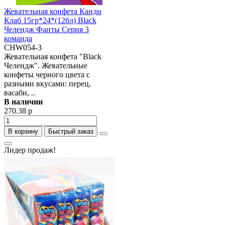
Жевательная конфета Канди
Клаб 15гр*24*(12бл) Black
Челендж Фанты Серия 3
команда
CHW054-3
Жевательная конфета "Black
Челендж". Жевательные
конфеты черного цвета с
разными вкусами: перец,
васаби, ..
В наличии
270.38 р
В корзину
Быстрый заказ
Лидер продаж!