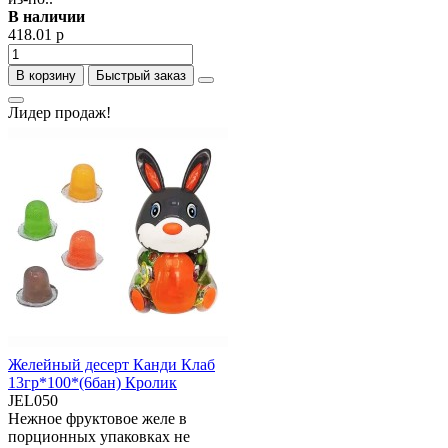
В наличии
418.01 р
В корзину
Быстрый заказ
Лидер продаж!
Желейный десерт Канди Клаб
13гр*100*(6бан) Кролик
JEL050
Нежное фруктовое желе в
порционных упаковках не