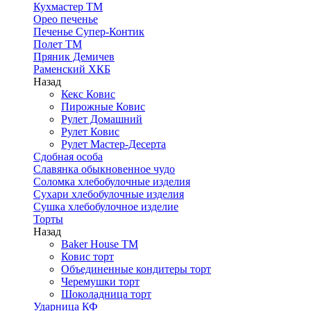
Кухмастер ТМ
Орео печенье
Печенье Супер-Контик
Полет ТМ
Пряник Демичев
Раменский ХКБ
Назад
Кекс Ковис
Пирожные Ковис
Рулет Домашний
Рулет Ковис
Рулет Мастер-Десерта
Сдобная особа
Славянка обыкновенное чудо
Соломка хлебобулочные изделия
Сухари хлебобулочные изделия
Сушка хлебобулочное изделие
Торты
Назад
Baker House ТМ
Ковис торт
Объединенные кондитеры торт
Черемушки торт
Шоколадница торт
Ударница КФ