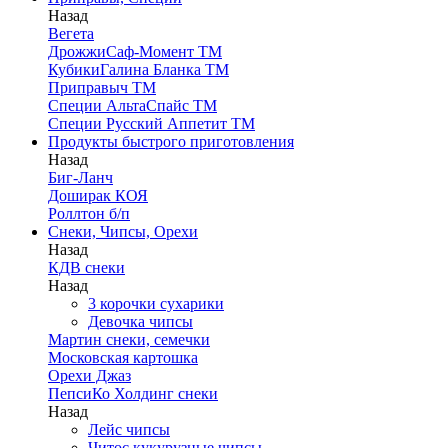
Назад
Вегета
ДрожжиСаф-Момент ТМ
КубикиГалина Бланка ТМ
Приправыч ТМ
Специи АльтаСпайс ТМ
Специи Русский Аппетит ТМ
Продукты быстрого приготовления
Назад
Биг-Ланч
Доширак КОЯ
Роллтон б/п
Снеки, Чипсы, Орехи
Назад
КДВ снеки
Назад
3 корочки сухарики
Девочка чипсы
Мартин снеки, семечки
Московская картошка
Орехи Джаз
ПепсиКо Холдинг снеки
Назад
Лейс чипсы
Читос кукурузные чипсы