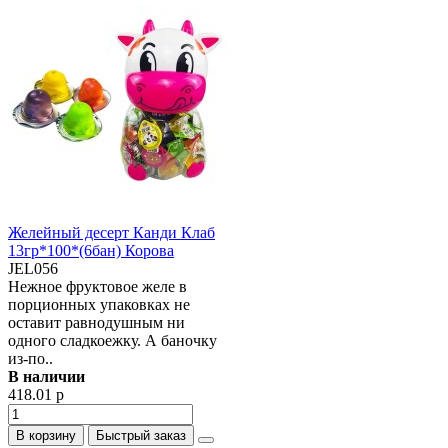
Желейный десерт Канди Клаб
13гр*100*(6бан) Корова
JEL056
Нежное фруктовое желе в
порционных упаковках не
оставит равнодушным ни
одного сладкоежку. А баночку
из-по..
В наличии
418.01 р
В корзину
Быстрый заказ