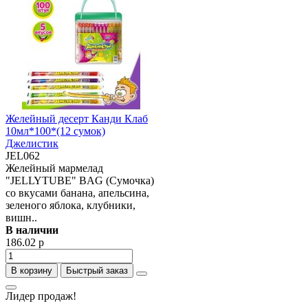
Желейный десерт Канди Клаб
10мл*100*(12 сумок)
Джелистик
JEL062
Желейный мармелад
"JELLYTUBE" BAG (Сумочка)
со вкусами банана, апельсина,
зеленого яблока, клубники,
вишн..
В наличии
186.02 р
В корзину
Быстрый заказ
Лидер продаж!