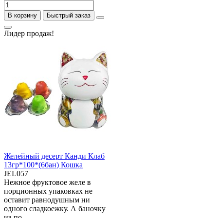
В корзину
Быстрый заказ
Лидер продаж!
Желейный десерт Канди Клаб
13гр*100*(6бан) Кошка
JEL057
Нежное фруктовое желе в
порционных упаковках не
оставит равнодушным ни
одного сладкоежку. А баночку
из-по..