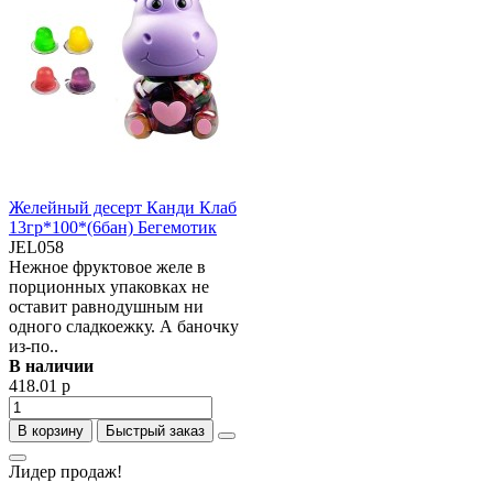
Желейный десерт Канди Клаб
13гр*100*(6бан) Бегемотик
JEL058
Нежное фруктовое желе в
порционных упаковках не
оставит равнодушным ни
одного сладкоежку. А баночку
из-по..
В наличии
418.01 р
В корзину
Быстрый заказ
Лидер продаж!