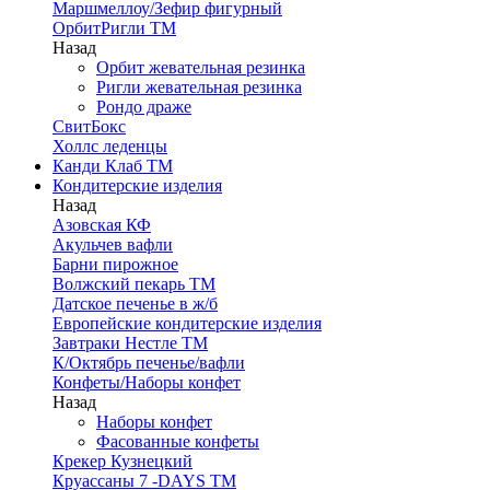
Маршмеллоу/Зефир фигурный
ОрбитРигли ТМ
Назад
Орбит жевательная резинка
Ригли жевательная резинка
Рондо драже
СвитБокс
Холлс леденцы
Канди Клаб ТМ
Кондитерские изделия
Назад
Азовская КФ
Акульчев вафли
Барни пирожное
Волжский пекарь ТМ
Датское печенье в ж/б
Европейские кондитерские изделия
Завтраки Нестле ТМ
К/Октябрь печенье/вафли
Конфеты/Наборы конфет
Назад
Наборы конфет
Фасованные конфеты
Крекер Кузнецкий
Круассаны 7 -DAYS ТМ