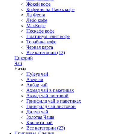
Жокей кофе
Кофейня на Паяхъ кофе
Ла Феста
Лебо кофе
МакКофе
Нескафе кофе
Платинум Элит кофе
Торабика кофе
Черная карта
Все категории (12)
Цикорий
Чай
Назад
Hyleys чай
Азерчай
Акбар чай
Ахмад чай в пакетиках
Ахмад чай листовой
Гринфилд чай в пакетиках
Гринфилд чай листовой
Дилма чай
Золотая Чаша
Кволити чай
Все категории (23)
Приправы, Специи