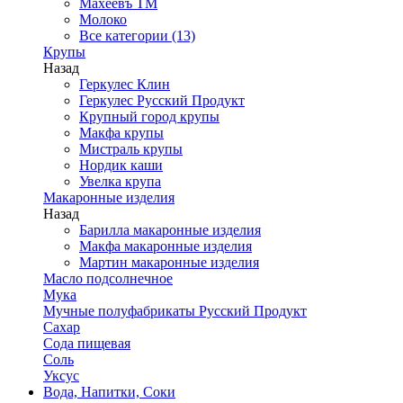
Махеевъ ТМ
Молоко
Все категории (13)
Крупы
Назад
Геркулес Клин
Геркулес Русский Продукт
Крупный город крупы
Макфа крупы
Мистраль крупы
Нордик каши
Увелка крупа
Макаронные изделия
Назад
Барилла макаронные изделия
Макфа макаронные изделия
Мартин макаронные изделия
Масло подсолнечное
Мука
Мучные полуфабрикаты Русский Продукт
Сахар
Сода пищевая
Соль
Уксус
Вода, Напитки, Соки