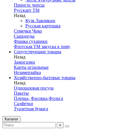
Принглс чипсы
Русскарт ТМ
Назад
Кузя Лакомкин
Русская картошка
Семечки Чико
Сырцееды
Фишка сухарики
Флотская ТМ закуска к пиву
Сопутствующие товары
Назад
Зажигалки
Карты игральные
Незамерзайка
Хозяйственно-бытовые товары
Назад
Одноразовая посуда
Пакеты
Пленка, Фасовка,Фольга
Салфетки
Туалетная бумага
Каталог
×