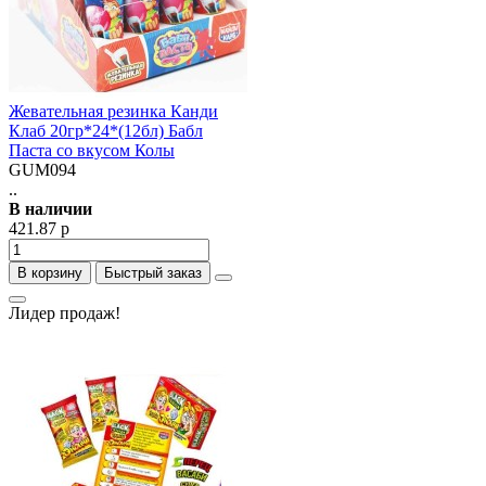
Жевательная резинка Канди
Клаб 20гр*24*(12бл) Бабл
Паста со вкусом Колы
GUM094
..
В наличии
421.87 р
В корзину
Быстрый заказ
Лидер продаж!