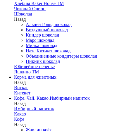
Хлебцы Baker House ТМ
Чокопай Орион
Шоколад
Назад
Альпен Гольд шоколад
Воздушный шоколад
Киндер шоколад
Марс шоколад
Милка шоколад
Натс,Кит-кат шоколад
Объединенные кондитеры шоколад
Пикник шоколад
Юбилейное печенье
Яшкино ТМ
Корма для животных
Назад
Вискас
Китекат
Кофе, Чай, Какао,Имбирный напиток
Назад
Имбирный напиток
Какао
Кофе
Назад
Жардин кофе