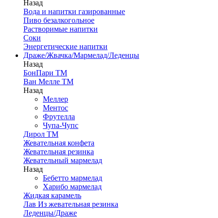
Назад
Вода и напитки газированные
Пиво безалкогольное
Растворимые напитки
Соки
Энергетические напитки
Драже/Жвачка/Мармелад/Леденцы
Назад
БонПари ТМ
Ван Мелле ТМ
Назад
Меллер
Ментос
Фрутелла
Чупа-Чупс
Дирол ТМ
Жевательная конфета
Жевательная резинка
Жевательный мармелад
Назад
Бебетто мармелад
Харибо мармелад
Жидкая карамель
Лав Из жевательная резинка
Леденцы/Драже