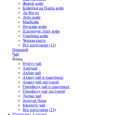
Жокей кофе
Кофейня на Паяхъ кофе
Ла Феста
Лебо кофе
МакКофе
Нескафе кофе
Платинум Элит кофе
Торабика кофе
Черная карта
Все категории (12)
Цикорий
Чай
Назад
Hyleys чай
Азерчай
Акбар чай
Ахмад чай в пакетиках
Ахмад чай листовой
Гринфилд чай в пакетиках
Гринфилд чай листовой
Дилма чай
Золотая Чаша
Кволити чай
Все категории (23)
Приправы, Специи