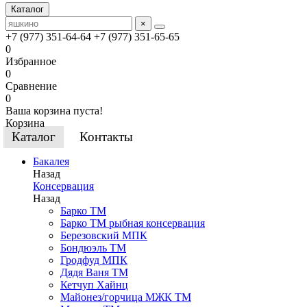
Каталог
×
+7 (977) 351-64-64
+7 (977) 351-65-65
0
Избранное
0
Сравнение
0
Ваша корзина пуста!
Корзина
Каталог
Контакты
Бакалея
Назад
Консервация
Назад
Барко ТМ
Барко ТМ рыбная консервация
Березовский МПК
Бондюэль ТМ
Гродфуд МПК
Дядя Ваня ТМ
Кетчуп Хайнц
Майонез/горчица МЖК ТМ