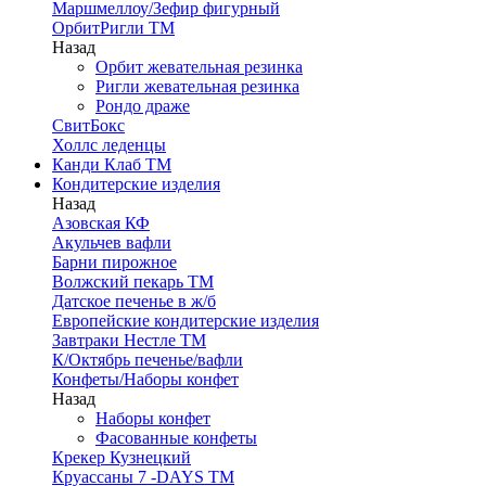
Маршмеллоу/Зефир фигурный
ОрбитРигли ТМ
Назад
Орбит жевательная резинка
Ригли жевательная резинка
Рондо драже
СвитБокс
Холлс леденцы
Канди Клаб ТМ
Кондитерские изделия
Назад
Азовская КФ
Акульчев вафли
Барни пирожное
Волжский пекарь ТМ
Датское печенье в ж/б
Европейские кондитерские изделия
Завтраки Нестле ТМ
К/Октябрь печенье/вафли
Конфеты/Наборы конфет
Назад
Наборы конфет
Фасованные конфеты
Крекер Кузнецкий
Круассаны 7 -DAYS ТМ