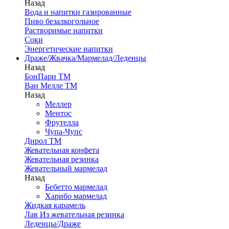
Назад
Вода и напитки газированные
Пиво безалкогольное
Растворимые напитки
Соки
Энергетические напитки
Драже/Жвачка/Мармелад/Леденцы
Назад
БонПари ТМ
Ван Мелле ТМ
Назад
Меллер
Ментос
Фрутелла
Чупа-Чупс
Дирол ТМ
Жевательная конфета
Жевательная резинка
Жевательный мармелад
Назад
Бебетто мармелад
Харибо мармелад
Жидкая карамель
Лав Из жевательная резинка
Леденцы/Драже