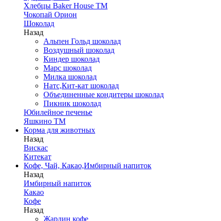
Хлебцы Baker House ТМ
Чокопай Орион
Шоколад
Назад
Альпен Гольд шоколад
Воздушный шоколад
Киндер шоколад
Марс шоколад
Милка шоколад
Натс,Кит-кат шоколад
Объединенные кондитеры шоколад
Пикник шоколад
Юбилейное печенье
Яшкино ТМ
Корма для животных
Назад
Вискас
Китекат
Кофе, Чай, Какао,Имбирный напиток
Назад
Имбирный напиток
Какао
Кофе
Назад
Жардин кофе