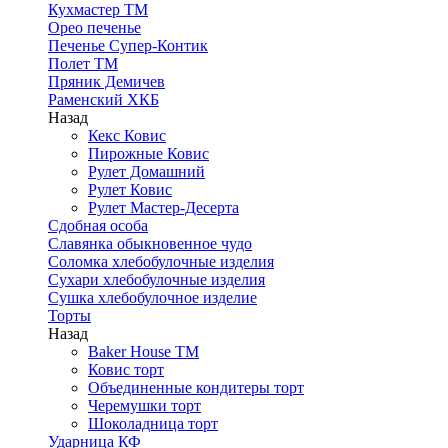
Кухмастер ТМ
Орео печенье
Печенье Супер-Контик
Полет ТМ
Пряник Демичев
Раменский ХКБ
Назад
Кекс Ковис
Пирожные Ковис
Рулет Домашний
Рулет Ковис
Рулет Мастер-Десерта
Сдобная особа
Славянка обыкновенное чудо
Соломка хлебобулочные изделия
Сухари хлебобулочные изделия
Сушка хлебобулочное изделие
Торты
Назад
Baker House ТМ
Ковис торт
Объединенные кондитеры торт
Черемушки торт
Шоколадница торт
Ударница КФ