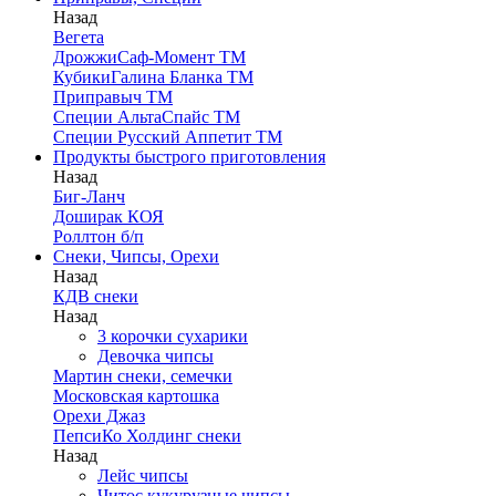
Назад
Вегета
ДрожжиСаф-Момент ТМ
КубикиГалина Бланка ТМ
Приправыч ТМ
Специи АльтаСпайс ТМ
Специи Русский Аппетит ТМ
Продукты быстрого приготовления
Назад
Биг-Ланч
Доширак КОЯ
Роллтон б/п
Снеки, Чипсы, Орехи
Назад
КДВ снеки
Назад
3 корочки сухарики
Девочка чипсы
Мартин снеки, семечки
Московская картошка
Орехи Джаз
ПепсиКо Холдинг снеки
Назад
Лейс чипсы
Читос кукурузные чипсы