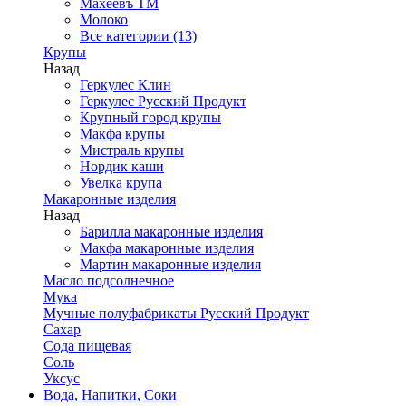
Махеевъ ТМ
Молоко
Все категории (13)
Крупы
Назад
Геркулес Клин
Геркулес Русский Продукт
Крупный город крупы
Макфа крупы
Мистраль крупы
Нордик каши
Увелка крупа
Макаронные изделия
Назад
Барилла макаронные изделия
Макфа макаронные изделия
Мартин макаронные изделия
Масло подсолнечное
Мука
Мучные полуфабрикаты Русский Продукт
Сахар
Сода пищевая
Соль
Уксус
Вода, Напитки, Соки