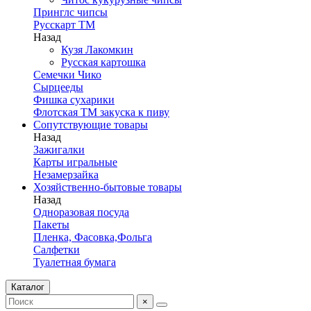
Принглс чипсы
Русскарт ТМ
Назад
Кузя Лакомкин
Русская картошка
Семечки Чико
Сырцееды
Фишка сухарики
Флотская ТМ закуска к пиву
Сопутствующие товары
Назад
Зажигалки
Карты игральные
Незамерзайка
Хозяйственно-бытовые товары
Назад
Одноразовая посуда
Пакеты
Пленка, Фасовка,Фольга
Салфетки
Туалетная бумага
Каталог
×