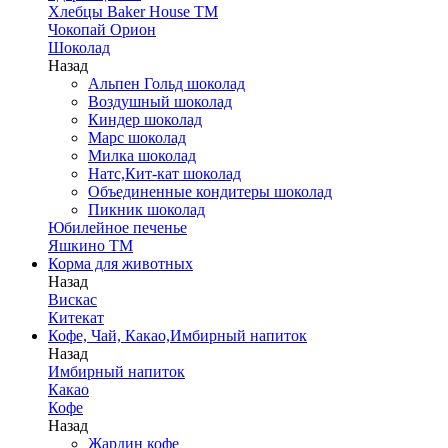
Хлебцы Baker House ТМ
Чокопай Орион
Шоколад
Назад
Альпен Гольд шоколад
Воздушный шоколад
Киндер шоколад
Марс шоколад
Милка шоколад
Натс,Кит-кат шоколад
Объединенные кондитеры шоколад
Пикник шоколад
Юбилейное печенье
Яшкино ТМ
Корма для животных
Назад
Вискас
Китекат
Кофе, Чай, Какао,Имбирный напиток
Назад
Имбирный напиток
Какао
Кофе
Назад
Жардин кофе