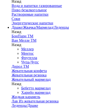
Назад
Вода и напитки газированные
Пиво безалкогольное
Растворимые напитки
Соки
Энергетические напитки
Драже/Жвачка/Мармелад/Леденцы
Назад
БонПари ТМ
Ван Мелле ТМ
Назад
Меллер
Ментос
Фрутелла
Чупа-Чупс
Дирол ТМ
Жевательная конфета
Жевательная резинка
Жевательный мармелад
Назад
Бебетто мармелад
Харибо мармелад
Жидкая карамель
Лав Из жевательная резинка
Леденцы/Драже