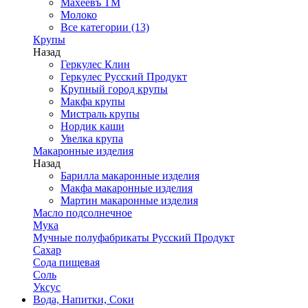
Махеевъ ТМ
Молоко
Все категории (13)
Крупы
Назад
Геркулес Клин
Геркулес Русский Продукт
Крупный город крупы
Макфа крупы
Мистраль крупы
Нордик каши
Увелка крупа
Макаронные изделия
Назад
Барилла макаронные изделия
Макфа макаронные изделия
Мартин макаронные изделия
Масло подсолнечное
Мука
Мучные полуфабрикаты Русский Продукт
Сахар
Сода пищевая
Соль
Уксус
Вода, Напитки, Соки