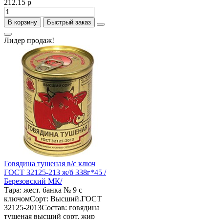
212.15 р
В корзину
Быстрый заказ
Лидер продаж!
Говядина тушеная в/с ключ
ГОСТ 32125-213 ж/б 338г*45 /
Березовский МК/
Тара: жест. банка № 9 с
ключомСорт: Высший.ГОСТ
32125-2013Состав: говядина
тушеная высший сорт, жир