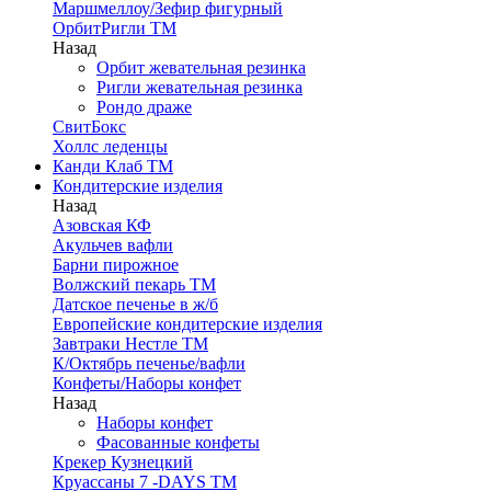
Маршмеллоу/Зефир фигурный
ОрбитРигли ТМ
Назад
Орбит жевательная резинка
Ригли жевательная резинка
Рондо драже
СвитБокс
Холлс леденцы
Канди Клаб ТМ
Кондитерские изделия
Назад
Азовская КФ
Акульчев вафли
Барни пирожное
Волжский пекарь ТМ
Датское печенье в ж/б
Европейские кондитерские изделия
Завтраки Нестле ТМ
К/Октябрь печенье/вафли
Конфеты/Наборы конфет
Назад
Наборы конфет
Фасованные конфеты
Крекер Кузнецкий
Круассаны 7 -DAYS ТМ