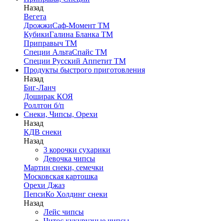
Назад
Вегета
ДрожжиСаф-Момент ТМ
КубикиГалина Бланка ТМ
Приправыч ТМ
Специи АльтаСпайс ТМ
Специи Русский Аппетит ТМ
Продукты быстрого приготовления
Назад
Биг-Ланч
Доширак КОЯ
Роллтон б/п
Снеки, Чипсы, Орехи
Назад
КДВ снеки
Назад
3 корочки сухарики
Девочка чипсы
Мартин снеки, семечки
Московская картошка
Орехи Джаз
ПепсиКо Холдинг снеки
Назад
Лейс чипсы
Читос кукурузные чипсы