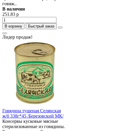
говяж..
В наличии
251.83 р
В корзину
Быстрый заказ
Лидер продаж!
Говядина тушеная Селянская
ж/б 338г*45 /Березовский МК/
Консервы кусковые мясные
стерилизованные из говядины.