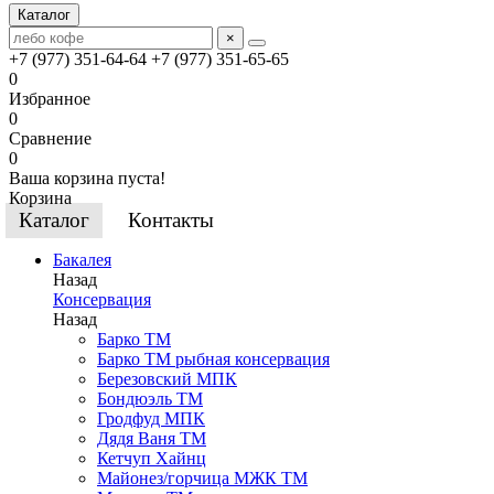
Каталог
×
+7 (977) 351-64-64
+7 (977) 351-65-65
0
Избранное
0
Сравнение
0
Ваша корзина пуста!
Корзина
Каталог
Контакты
Бакалея
Назад
Консервация
Назад
Барко ТМ
Барко ТМ рыбная консервация
Березовский МПК
Бондюэль ТМ
Гродфуд МПК
Дядя Ваня ТМ
Кетчуп Хайнц
Майонез/горчица МЖК ТМ