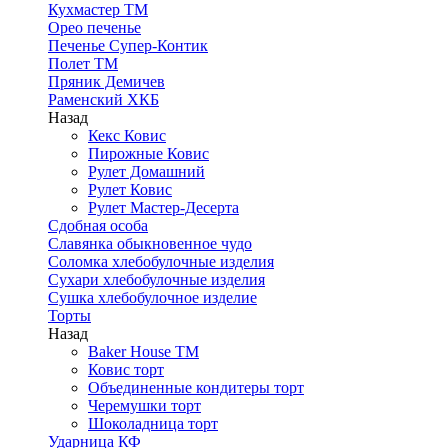
Кухмастер ТМ
Орео печенье
Печенье Супер-Контик
Полет ТМ
Пряник Демичев
Раменский ХКБ
Назад
Кекс Ковис
Пирожные Ковис
Рулет Домашний
Рулет Ковис
Рулет Мастер-Десерта
Сдобная особа
Славянка обыкновенное чудо
Соломка хлебобулочные изделия
Сухари хлебобулочные изделия
Сушка хлебобулочное изделие
Торты
Назад
Baker House ТМ
Ковис торт
Объединенные кондитеры торт
Черемушки торт
Шоколадница торт
Ударница КФ