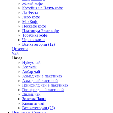
Жокей кофе
Кофейня на Паяхъ кофе
Ла Феста
Лебо кофе
МакКофе
Нескафе кофе
Платинум Элит кофе
Торабика кофе
Черная карта
Все категории (12)
Цикорий
Чай
Назад
Hyleys чай
Азерчай
Акбар чай
Ахмад чай в пакетиках
Ахмад чай листовой
Гринфилд чай в пакетиках
Гринфилд чай листовой
Дилма чай
Золотая Чаша
Кволити чай
Все категории (23)
Приправы, Специи