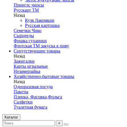
Принглс чипсы
Русскарт ТМ
Назад
Кузя Лакомкин
Русская картошка
Семечки Чико
Сырцееды
Фишка сухарики
Флотская ТМ закуска к пиву
Сопутствующие товары
Назад
Зажигалки
Карты игральные
Незамерзайка
Хозяйственно-бытовые товары
Назад
Одноразовая посуда
Пакеты
Пленка, Фасовка,Фольга
Салфетки
Туалетная бумага
Каталог
×