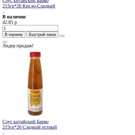
Соус китайский Барко
215гр*20 Кисло-Сладкий
..
В наличии
42.85 р
В корзину
Быстрый заказ
Лидер продаж!
Соус китайский Барко
215гр*20 Сладкий острый
..