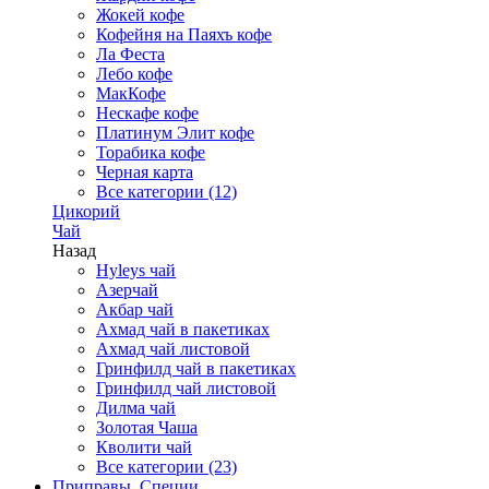
Жокей кофе
Кофейня на Паяхъ кофе
Ла Феста
Лебо кофе
МакКофе
Нескафе кофе
Платинум Элит кофе
Торабика кофе
Черная карта
Все категории (12)
Цикорий
Чай
Назад
Hyleys чай
Азерчай
Акбар чай
Ахмад чай в пакетиках
Ахмад чай листовой
Гринфилд чай в пакетиках
Гринфилд чай листовой
Дилма чай
Золотая Чаша
Кволити чай
Все категории (23)
Приправы, Специи