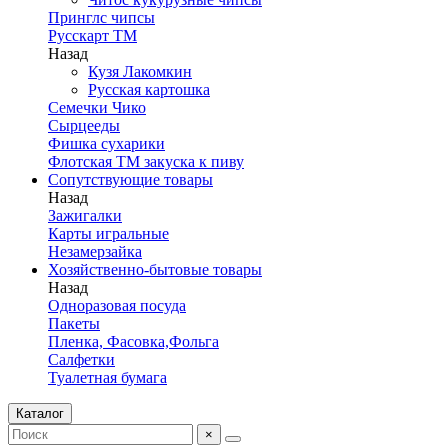
Принглс чипсы
Русскарт ТМ
Назад
Кузя Лакомкин
Русская картошка
Семечки Чико
Сырцееды
Фишка сухарики
Флотская ТМ закуска к пиву
Сопутствующие товары
Назад
Зажигалки
Карты игральные
Незамерзайка
Хозяйственно-бытовые товары
Назад
Одноразовая посуда
Пакеты
Пленка, Фасовка,Фольга
Салфетки
Туалетная бумага
Каталог
×