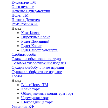
Кухмастер ТМ
Орео печенье
Печенье Супер-Контик
Полет ТМ
Пряник Демичев
Раменский ХКБ
Назад
Кекс Ковис
Пирожные Ковис
Рулет Домашний
Рулет Ковис
Рулет Мастер-Десерта
Сдобная особа
Славянка обыкновенное чудо
Соломка хлебобулочные изделия
Сухари хлебобулочные изделия
Сушка хлебобулочное изделие
Торты
Назад
Baker House ТМ
Ковис торт
Объединенные кондитеры торт
Черемушки торт
Шоколадница торт
Ударница КФ