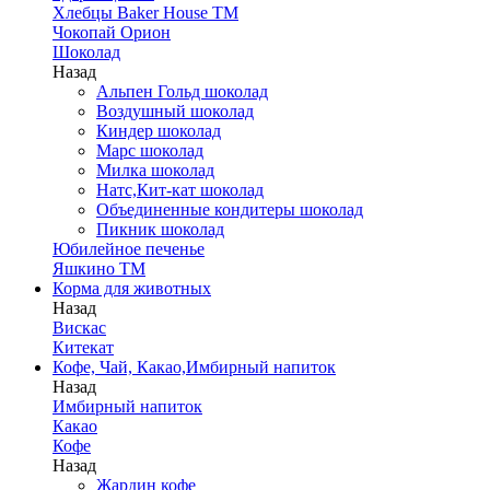
Хлебцы Baker House ТМ
Чокопай Орион
Шоколад
Назад
Альпен Гольд шоколад
Воздушный шоколад
Киндер шоколад
Марс шоколад
Милка шоколад
Натс,Кит-кат шоколад
Объединенные кондитеры шоколад
Пикник шоколад
Юбилейное печенье
Яшкино ТМ
Корма для животных
Назад
Вискас
Китекат
Кофе, Чай, Какао,Имбирный напиток
Назад
Имбирный напиток
Какао
Кофе
Назад
Жардин кофе