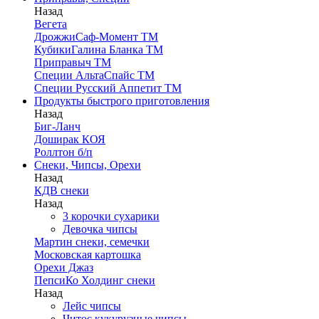
Назад
Вегета
ДрожжиСаф-Момент ТМ
КубикиГалина Бланка ТМ
Приправыч ТМ
Специи АльтаСпайс ТМ
Специи Русский Аппетит ТМ
Продукты быстрого приготовления
Назад
Биг-Ланч
Доширак КОЯ
Роллтон б/п
Снеки, Чипсы, Орехи
Назад
КДВ снеки
Назад
3 корочки сухарики
Девочка чипсы
Мартин снеки, семечки
Московская картошка
Орехи Джаз
ПепсиКо Холдинг снеки
Назад
Лейс чипсы
Читос кукурузные чипсы