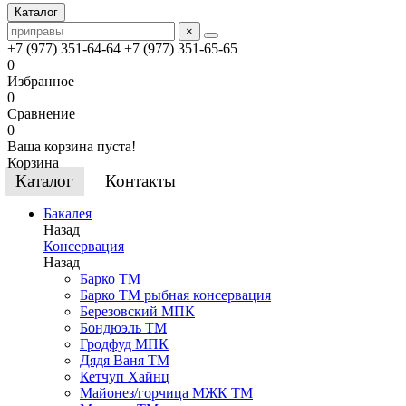
Каталог
×
+7 (977) 351-64-64
+7 (977) 351-65-65
0
Избранное
0
Сравнение
0
Ваша корзина пуста!
Корзина
Каталог
Контакты
Бакалея
Назад
Консервация
Назад
Барко ТМ
Барко ТМ рыбная консервация
Березовский МПК
Бондюэль ТМ
Гродфуд МПК
Дядя Ваня ТМ
Кетчуп Хайнц
Майонез/горчица МЖК ТМ