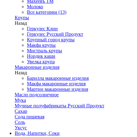
Махеевъ ТМ
Молоко
Все категории (13)
Крупы
Назад
Геркулес Клин
Геркулес Русский Продукт
Крупный город крупы
Макфа крупы
Мистраль крупы
Нордик каши
Увелка крупа
Макаронные изделия
Назад
Барилла макаронные изделия
Макфа макаронные изделия
Мартин макаронные изделия
Масло подсолнечное
Мука
Мучные полуфабрикаты Русский Продукт
Сахар
Сода пищевая
Соль
Уксус
Вода, Напитки, Соки