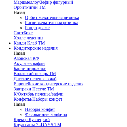
Маршмеллоу/Зефир фигурный
ОрбитРигли ТМ
Назад
Орбит жевательная резинка
Ригли жевательная резинка
Рондо драже
СвитБокс
Холлс леденцы
Канди Клаб ТМ
Кондитерские изделия
Назад
Азовская КФ
Акульчев вафли
Барни пирожное
Волжский пекарь ТМ
Датское печенье в ж/б
Европейские кондитерские изделия
Завтраки Нестле ТМ
К/Октябрь печенье/вафли
Конфеты/Наборы конфет
Назад
Наборы конфет
Фасованные конфеты
Крекер Кузнецкий
Круассаны 7 -DAYS ТМ