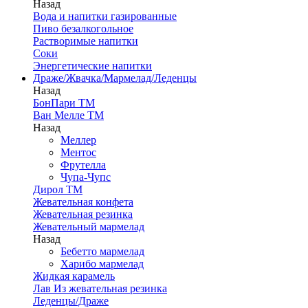
Назад
Вода и напитки газированные
Пиво безалкогольное
Растворимые напитки
Соки
Энергетические напитки
Драже/Жвачка/Мармелад/Леденцы
Назад
БонПари ТМ
Ван Мелле ТМ
Назад
Меллер
Ментос
Фрутелла
Чупа-Чупс
Дирол ТМ
Жевательная конфета
Жевательная резинка
Жевательный мармелад
Назад
Бебетто мармелад
Харибо мармелад
Жидкая карамель
Лав Из жевательная резинка
Леденцы/Драже