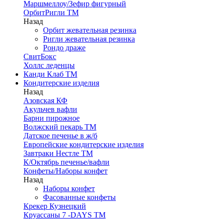
Маршмеллоу/Зефир фигурный
ОрбитРигли ТМ
Назад
Орбит жевательная резинка
Ригли жевательная резинка
Рондо драже
СвитБокс
Холлс леденцы
Канди Клаб ТМ
Кондитерские изделия
Назад
Азовская КФ
Акульчев вафли
Барни пирожное
Волжский пекарь ТМ
Датское печенье в ж/б
Европейские кондитерские изделия
Завтраки Нестле ТМ
К/Октябрь печенье/вафли
Конфеты/Наборы конфет
Назад
Наборы конфет
Фасованные конфеты
Крекер Кузнецкий
Круассаны 7 -DAYS ТМ