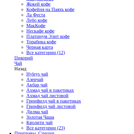
Жокей кофе
Кофейня на Паяхъ кофе
Ла Феста
Лебо кофе
МакКофе
Нескафе кофе
Платинум Элит кофе
Торабика кофе
Черная карта
Все категории (12)
Цикорий
Чай
Назад
Hyleys чай
Азерчай
Акбар чай
Ахмад чай в пакетиках
Ахмад чай листовой
Гринфилд чай в пакетиках
Гринфилд чай листовой
Дилма чай
Золотая Чаша
Кволити чай
Все категории (23)
Приправы, Специи