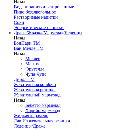
Назад
Вода и напитки газированные
Пиво безалкогольное
Растворимые напитки
Соки
Энергетические напитки
Драже/Жвачка/Мармелад/Леденцы
Назад
БонПари ТМ
Ван Мелле ТМ
Назад
Меллер
Ментос
Фрутелла
Чупа-Чупс
Дирол ТМ
Жевательная конфета
Жевательная резинка
Жевательный мармелад
Назад
Бебетто мармелад
Харибо мармелад
Жидкая карамель
Лав Из жевательная резинка
Леденцы/Драже