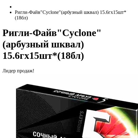
Ригли-Файв"Cyclone"(арбузный шквал) 15.6гх15шт*
(18бл)
Ригли-Файв"Cyclone"
(арбузный шквал)
15.6гх15шт*(18бл)
Лидер продаж!