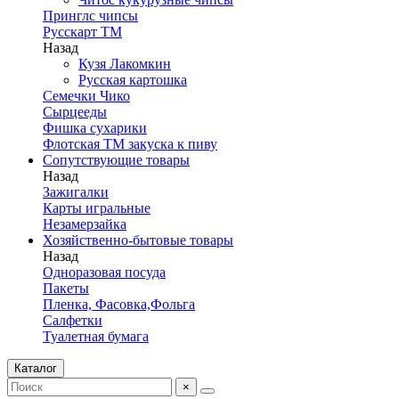
Принглс чипсы
Русскарт ТМ
Назад
Кузя Лакомкин
Русская картошка
Семечки Чико
Сырцееды
Фишка сухарики
Флотская ТМ закуска к пиву
Сопутствующие товары
Назад
Зажигалки
Карты игральные
Незамерзайка
Хозяйственно-бытовые товары
Назад
Одноразовая посуда
Пакеты
Пленка, Фасовка,Фольга
Салфетки
Туалетная бумага
Каталог
×