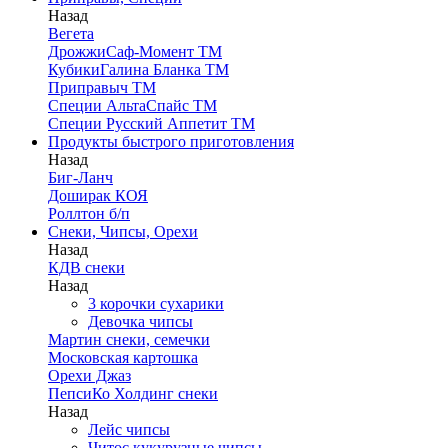
Назад
Вегета
ДрожжиСаф-Момент ТМ
КубикиГалина Бланка ТМ
Приправыч ТМ
Специи АльтаСпайс ТМ
Специи Русский Аппетит ТМ
Продукты быстрого приготовления
Назад
Биг-Ланч
Доширак КОЯ
Роллтон б/п
Снеки, Чипсы, Орехи
Назад
КДВ снеки
Назад
3 корочки сухарики
Девочка чипсы
Мартин снеки, семечки
Московская картошка
Орехи Джаз
ПепсиКо Холдинг снеки
Назад
Лейс чипсы
Читос кукурузные чипсы