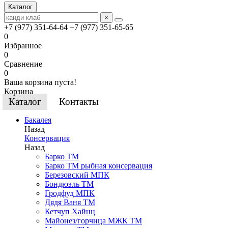
Каталог
×
+7 (977) 351-64-64
+7 (977) 351-65-65
0
Избранное
0
Сравнение
0
Ваша корзина пуста!
Корзина
Каталог
Контакты
Бакалея
Назад
Консервация
Назад
Барко ТМ
Барко ТМ рыбная консервация
Березовский МПК
Бондюэль ТМ
Гродфуд МПК
Дядя Ваня ТМ
Кетчуп Хайнц
Майонез/горчица МЖК ТМ