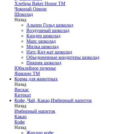
Хлебцы Baker House ТМ
Чокопай Орион
Шоколад
Назад
Альпен Гольд шоколад
Воздушный шоколад
Киндер шоколад
Марс шоколад
Милка шоколад
Натс,Кит-кат шоколад
Объединенные кондитеры шоколад
Пикник шоколад
Юбилейное печенье
Яшкино ТМ
Корма для животных
Назад
Вискас
Китекат
Кофе, Чай, Какао,Имбирный напиток
Назад
Имбирный напиток
Какао
Кофе
Назад
Жардин кофе