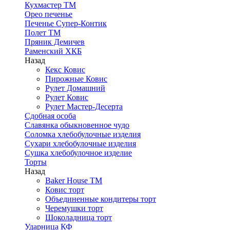
Кухмастер ТМ
Орео печенье
Печенье Супер-Контик
Полет ТМ
Пряник Демичев
Раменский ХКБ
Назад
Кекс Ковис
Пирожные Ковис
Рулет Домашний
Рулет Ковис
Рулет Мастер-Десерта
Сдобная особа
Славянка обыкновенное чудо
Соломка хлебобулочные изделия
Сухари хлебобулочные изделия
Сушка хлебобулочное изделие
Торты
Назад
Baker House ТМ
Ковис торт
Объединенные кондитеры торт
Черемушки торт
Шоколадница торт
Ударница КФ