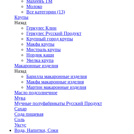
Махеевъ ТМ
Молоко
Все категории (13)
Крупы
Назад
Геркулес Клин
Геркулес Русский Продукт
Крупный город крупы
Макфа крупы
Мистраль крупы
Нордик каши
Увелка крупа
Макаронные изделия
Назад
Барилла макаронные изделия
Макфа макаронные изделия
Мартин макаронные изделия
Масло подсолнечное
Мука
Мучные полуфабрикаты Русский Продукт
Сахар
Сода пищевая
Соль
Уксус
Вода, Напитки, Соки