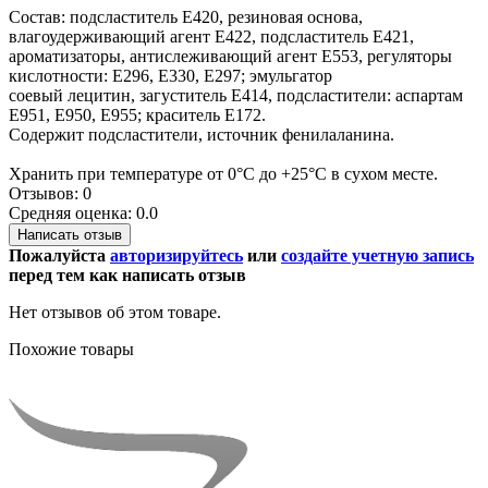
Состав: подсластитель Е420, резиновая основа,
влагоудерживающий агент Е422, подсластитель Е421,
ароматизаторы, антислеживающий агент Е553, регуляторы
кислотности: Е296, Е330, Е297; эмульгатор
соевый лецитин, загуститель Е414, подсластители: аспартам
Е951, Е950, Е955; краситель Е172.
Содержит подсластители, источник фенилаланина.
Хранить при температуре от 0°С до +25°С в сухом месте.
Отзывов: 0
Средняя оценка: 0.0
Написать отзыв
Пожалуйста
авторизируйтесь
или
создайте учетную запись
перед тем как написать отзыв
Нет отзывов об этом товаре.
Похожие товары