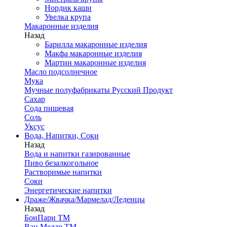
Нордик каши
Увелка крупа
Макаронные изделия
Назад
Барилла макаронные изделия
Макфа макаронные изделия
Мартин макаронные изделия
Масло подсолнечное
Мука
Мучные полуфабрикаты Русский Продукт
Сахар
Сода пищевая
Соль
Уксус
Вода, Напитки, Соки
Назад
Вода и напитки газированные
Пиво безалкогольное
Растворимые напитки
Соки
Энергетические напитки
Драже/Жвачка/Мармелад/Леденцы
Назад
БонПари ТМ
Ван Мелле ТМ