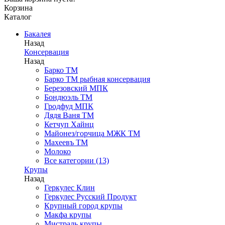
Корзина
Каталог
Бакалея
Назад
Консервация
Назад
Барко ТМ
Барко ТМ рыбная консервация
Березовский МПК
Бондюэль ТМ
Гродфуд МПК
Дядя Ваня ТМ
Кетчуп Хайнц
Майонез/горчица МЖК ТМ
Махеевъ ТМ
Молоко
Все категории (13)
Крупы
Назад
Геркулес Клин
Геркулес Русский Продукт
Крупный город крупы
Макфа крупы
Мистраль крупы