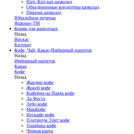
Натс,Кит-кат шоколад
Объединенные кондитеры шоколад
Пикник шоколад
Юбилейное печенье
Яшкино ТМ
Корма для животных
Назад
Вискас
Китекат
Кофе, Чай, Какао,Имбирный напиток
Назад
Имбирный напиток
Какао
Кофе
Назад
Жардин кофе
Жокей кофе
Кофейня на Паяхъ кофе
Ла Феста
Лебо кофе
МакКофе
Нескафе кофе
Платинум Элит кофе
Торабика кофе
Черная карта