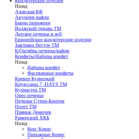
Кондитерские изделия
Назад
Азовская КФ
Акульчев вафли
Барни пирожное
Волжский пекарь ТМ
Датское печенье в ж/б
Европейские кондитерские изделия
Завтраки Нестле ТМ
К/Октябрь печенье/вафли
Конфеты/Наборы конфет
Назад
Наборы конфет
Фасованные конфеты
Крекер Кузнецкий
Круассаны 7 -DAYS ТМ
Кухмастер ТМ
Орео печенье
Печенье Супер-Контик
Полет ТМ
Пряник Демичев
Раменский ХКБ
Назад
Кекс Ковис
Пирожные Ковис