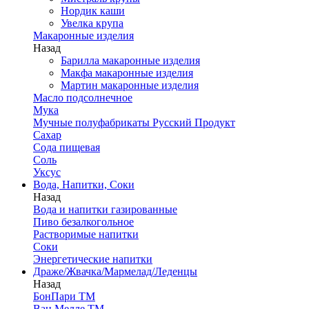
Нордик каши
Увелка крупа
Макаронные изделия
Назад
Барилла макаронные изделия
Макфа макаронные изделия
Мартин макаронные изделия
Масло подсолнечное
Мука
Мучные полуфабрикаты Русский Продукт
Сахар
Сода пищевая
Соль
Уксус
Вода, Напитки, Соки
Назад
Вода и напитки газированные
Пиво безалкогольное
Растворимые напитки
Соки
Энергетические напитки
Драже/Жвачка/Мармелад/Леденцы
Назад
БонПари ТМ
Ван Мелле ТМ