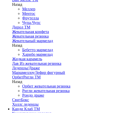
Назад
Меллер
Ментос
Фрутелла
Чупа-Чупс
Дирол ТМ
Жевательная конфета
Жевательная резинка
Жевательный мармелад
Назад
Бебетто мармелад
Харибо мармелад
Жидкая карамель
Лав Из жевательная резинка
Леденцы/Драже
Маршмеллоу/Зефир фигурный
ОрбитРигли ТМ
Назад
Орбит жевательная резинка
Ригли жевательная резинка
Рондо драже
СвитБокс
Холлс леденцы
Канди Клаб ТМ