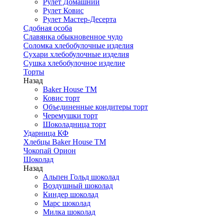
Рулет Домашний
Рулет Ковис
Рулет Мастер-Десерта
Сдобная особа
Славянка обыкновенное чудо
Соломка хлебобулочные изделия
Сухари хлебобулочные изделия
Сушка хлебобулочное изделие
Торты
Назад
Baker House ТМ
Ковис торт
Объединенные кондитеры торт
Черемушки торт
Шоколадница торт
Ударница КФ
Хлебцы Baker House ТМ
Чокопай Орион
Шоколад
Назад
Альпен Гольд шоколад
Воздушный шоколад
Киндер шоколад
Марс шоколад
Милка шоколад