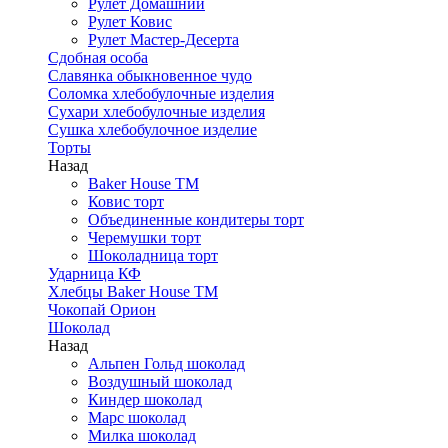
Рулет Домашний
Рулет Ковис
Рулет Мастер-Десерта
Сдобная особа
Славянка обыкновенное чудо
Соломка хлебобулочные изделия
Сухари хлебобулочные изделия
Сушка хлебобулочное изделие
Торты
Назад
Baker House ТМ
Ковис торт
Объединенные кондитеры торт
Черемушки торт
Шоколадница торт
Ударница КФ
Хлебцы Baker House ТМ
Чокопай Орион
Шоколад
Назад
Альпен Гольд шоколад
Воздушный шоколад
Киндер шоколад
Марс шоколад
Милка шоколад