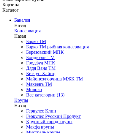
Корзина
Каталог
Бакалея
Назад
Консервация
Назад
Барко ТМ
Барко ТМ рыбная консервация
Березовский МПК
Бондюэль ТМ
Гродфуд МПК
Дядя Ваня ТМ
Кетчуп Хайнц
Майонез/горчица МЖК ТМ
Махеевъ ТМ
Молоко
Все категории (13)
Крупы
Назад
Геркулес Клин
Геркулес Русский Продукт
Крупный город крупы
Макфа крупы
Мистраль крупы