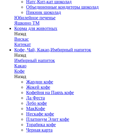
Натс,Кит-кат шоколад
Объединенные кондитеры шоколад
Пикник шоколад
Юбилейное печенье
Яшкино ТМ
Корма для животных
Назад
Вискас
Китекат
Кофе, Чай, Какао,Имбирный напиток
Назад
Имбирный напиток
Какао
Кофе
Назад
Жардин кофе
Жокей кофе
Кофейня на Паяхъ кофе
Ла Феста
Лебо кофе
МакКофе
Нескафе кофе
Платинум Элит кофе
Торабика кофе
Черная карта