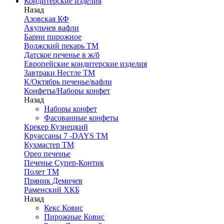
Кондитерские изделия
Назад
Азовская КФ
Акульчев вафли
Барни пирожное
Волжский пекарь ТМ
Датское печенье в ж/б
Европейские кондитерские изделия
Завтраки Нестле ТМ
К/Октябрь печенье/вафли
Конфеты/Наборы конфет
Назад
Наборы конфет
Фасованные конфеты
Крекер Кузнецкий
Круассаны 7 -DAYS ТМ
Кухмастер ТМ
Орео печенье
Печенье Супер-Контик
Полет ТМ
Пряник Демичев
Раменский ХКБ
Назад
Кекс Ковис
Пирожные Ковис