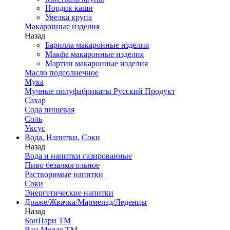
Нордик каши
Увелка крупа
Макаронные изделия
Назад
Барилла макаронные изделия
Макфа макаронные изделия
Мартин макаронные изделия
Масло подсолнечное
Мука
Мучные полуфабрикаты Русский Продукт
Сахар
Сода пищевая
Соль
Уксус
Вода, Напитки, Соки
Назад
Вода и напитки газированные
Пиво безалкогольное
Растворимые напитки
Соки
Энергетические напитки
Драже/Жвачка/Мармелад/Леденцы
Назад
БонПари ТМ
Ван Мелле ТМ