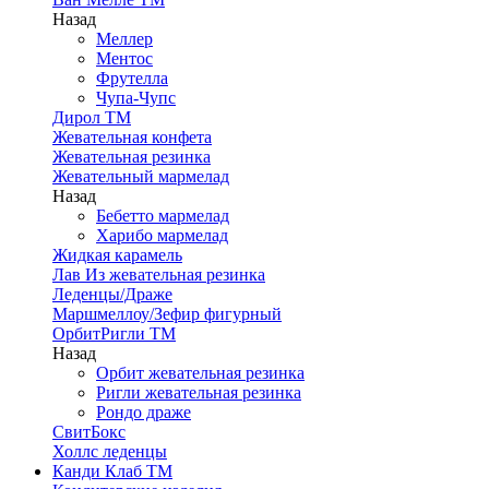
Назад
Меллер
Ментос
Фрутелла
Чупа-Чупс
Дирол ТМ
Жевательная конфета
Жевательная резинка
Жевательный мармелад
Назад
Бебетто мармелад
Харибо мармелад
Жидкая карамель
Лав Из жевательная резинка
Леденцы/Драже
Маршмеллоу/Зефир фигурный
ОрбитРигли ТМ
Назад
Орбит жевательная резинка
Ригли жевательная резинка
Рондо драже
СвитБокс
Холлс леденцы
Канди Клаб ТМ