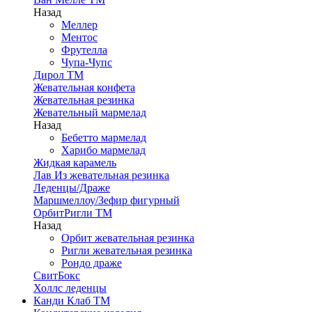
Назад
Меллер
Ментос
Фрутелла
Чупа-Чупс
Дирол ТМ
Жевательная конфета
Жевательная резинка
Жевательный мармелад
Назад
Бебетто мармелад
Харибо мармелад
Жидкая карамель
Лав Из жевательная резинка
Леденцы/Драже
Маршмеллоу/Зефир фигурный
ОрбитРигли ТМ
Назад
Орбит жевательная резинка
Ригли жевательная резинка
Рондо драже
СвитБокс
Холлс леденцы
Канди Клаб ТМ