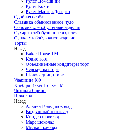
Рулет Домашний
Рулет Ковис
Рулет Мастер-Десерта
Сдобная особа
Славянка обыкновенное чудо
Соломка хлебобулочные изделия
Сухари хлебобулочные изделия
Сушка хлебобулочное изделие
Торты
Назад
Baker House ТМ
Ковис торт
Объединенные кондитеры торт
Черемушки торт
Шоколадница торт
Ударница КФ
Хлебцы Baker House ТМ
Чокопай Орион
Шоколад
Назад
Альпен Гольд шоколад
Воздушный шоколад
Киндер шоколад
Марс шоколад
Милка шоколад