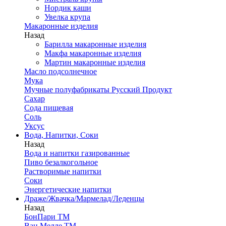
Нордик каши
Увелка крупа
Макаронные изделия
Назад
Барилла макаронные изделия
Макфа макаронные изделия
Мартин макаронные изделия
Масло подсолнечное
Мука
Мучные полуфабрикаты Русский Продукт
Сахар
Сода пищевая
Соль
Уксус
Вода, Напитки, Соки
Назад
Вода и напитки газированные
Пиво безалкогольное
Растворимые напитки
Соки
Энергетические напитки
Драже/Жвачка/Мармелад/Леденцы
Назад
БонПари ТМ
Ван Мелле ТМ