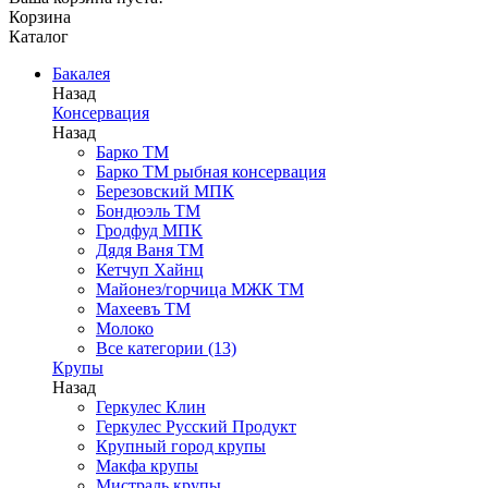
Корзина
Каталог
Бакалея
Назад
Консервация
Назад
Барко ТМ
Барко ТМ рыбная консервация
Березовский МПК
Бондюэль ТМ
Гродфуд МПК
Дядя Ваня ТМ
Кетчуп Хайнц
Майонез/горчица МЖК ТМ
Махеевъ ТМ
Молоко
Все категории (13)
Крупы
Назад
Геркулес Клин
Геркулес Русский Продукт
Крупный город крупы
Макфа крупы
Мистраль крупы