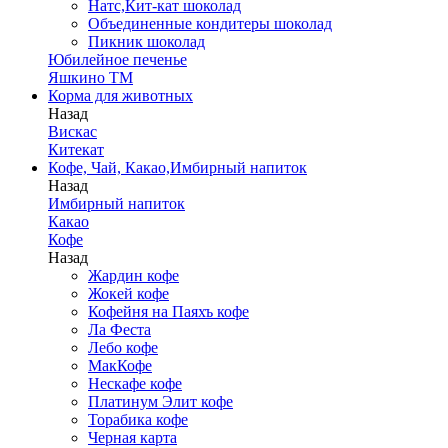
Натс,Кит-кат шоколад
Объединенные кондитеры шоколад
Пикник шоколад
Юбилейное печенье
Яшкино ТМ
Корма для животных
Назад
Вискас
Китекат
Кофе, Чай, Какао,Имбирный напиток
Назад
Имбирный напиток
Какао
Кофе
Назад
Жардин кофе
Жокей кофе
Кофейня на Паяхъ кофе
Ла Феста
Лебо кофе
МакКофе
Нескафе кофе
Платинум Элит кофе
Торабика кофе
Черная карта