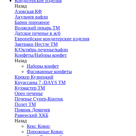
Кондитерские изделия
Назад
Азовская КФ
Акульчев вафли
Барни пирожное
Волжский пекарь ТМ
Датское печенье в ж/б
Европейские кондитерские изделия
Завтраки Нестле ТМ
К/Октябрь печенье/вафли
Конфеты/Наборы конфет
Назад
Наборы конфет
Фасованные конфеты
Крекер Кузнецкий
Круассаны 7 -DAYS ТМ
Кухмастер ТМ
Орео печенье
Печенье Супер-Контик
Полет ТМ
Пряник Демичев
Раменский ХКБ
Назад
Кекс Ковис
Пирожные Ковис