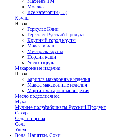
Махеевъ ТМ
Молоко
Все категории (13)
Крупы
Назад
Геркулес Клин
Геркулес Русский Продукт
Крупный город крупы
Макфа крупы
Мистраль крупы
Нордик каши
Увелка крупа
Макаронные изделия
Назад
Барилла макаронные изделия
Макфа макаронные изделия
Мартин макаронные изделия
Масло подсолнечное
Мука
Мучные полуфабрикаты Русский Продукт
Сахар
Сода пищевая
Соль
Уксус
Вода, Напитки, Соки