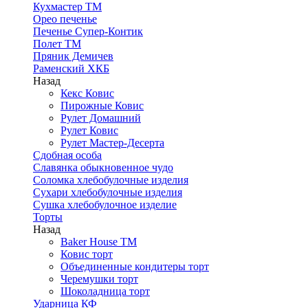
Кухмастер ТМ
Орео печенье
Печенье Супер-Контик
Полет ТМ
Пряник Демичев
Раменский ХКБ
Назад
Кекс Ковис
Пирожные Ковис
Рулет Домашний
Рулет Ковис
Рулет Мастер-Десерта
Сдобная особа
Славянка обыкновенное чудо
Соломка хлебобулочные изделия
Сухари хлебобулочные изделия
Сушка хлебобулочное изделие
Торты
Назад
Baker House ТМ
Ковис торт
Объединенные кондитеры торт
Черемушки торт
Шоколадница торт
Ударница КФ