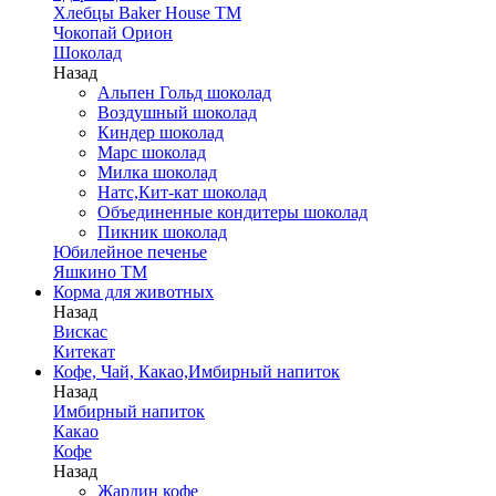
Хлебцы Baker House ТМ
Чокопай Орион
Шоколад
Назад
Альпен Гольд шоколад
Воздушный шоколад
Киндер шоколад
Марс шоколад
Милка шоколад
Натс,Кит-кат шоколад
Объединенные кондитеры шоколад
Пикник шоколад
Юбилейное печенье
Яшкино ТМ
Корма для животных
Назад
Вискас
Китекат
Кофе, Чай, Какао,Имбирный напиток
Назад
Имбирный напиток
Какао
Кофе
Назад
Жардин кофе