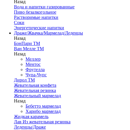
Назад
Вода и напитки газированные
Пиво безалкогольное
Растворимые напитки
Соки
Энергетические напитки
Драже/Жвачка/Мармелад/Леденцы
Назад
БонПари ТМ
Ван Мелле ТМ
Назад
Меллер
Ментос
Фрутелла
Чупа-Чупс
Дирол ТМ
Жевательная конфета
Жевательная резинка
Жевательный мармелад
Назад
Бебетто мармелад
Харибо мармелад
Жидкая карамель
Лав Из жевательная резинка
Леденцы/Драже