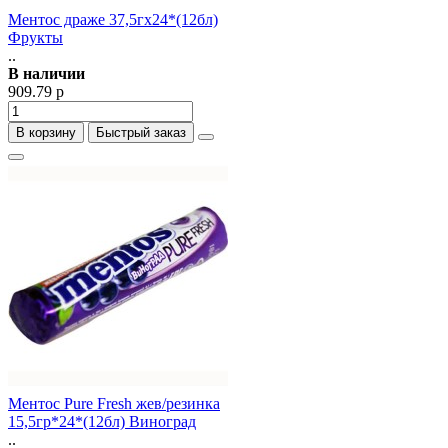
Ментос драже 37,5гх24*(12бл)
Фрукты
..
В наличии
909.79 р
В корзину
Быстрый заказ
Ментос Pure Fresh жев/резинка
15,5гр*24*(12бл) Виноград
..