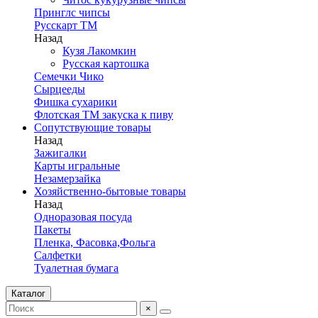
Принглс чипсы
Русскарт ТМ
Назад
Кузя Лакомкин
Русская картошка
Семечки Чико
Сырцееды
Фишка сухарики
Флотская ТМ закуска к пиву
Сопутствующие товары
Назад
Зажигалки
Карты игральные
Незамерзайка
Хозяйственно-бытовые товары
Назад
Одноразовая посуда
Пакеты
Пленка, Фасовка,Фольга
Салфетки
Туалетная бумага
Каталог
×