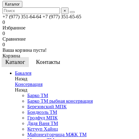
Каталог
×
+7 (977) 351-64-64
+7 (977) 351-65-65
0
Избранное
0
Сравнение
0
Ваша корзина пуста!
Корзина
Каталог
Контакты
Бакалея
Назад
Консервация
Назад
Барко ТМ
Барко ТМ рыбная консервация
Березовский МПК
Бондюэль ТМ
Гродфуд МПК
Дядя Ваня ТМ
Кетчуп Хайнц
Майонез/горчица МЖК ТМ