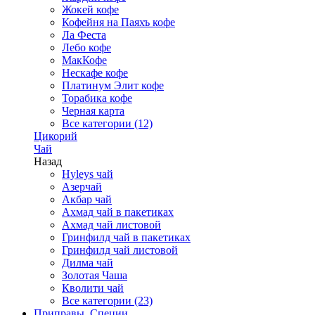
Жокей кофе
Кофейня на Паяхъ кофе
Ла Феста
Лебо кофе
МакКофе
Нескафе кофе
Платинум Элит кофе
Торабика кофе
Черная карта
Все категории (12)
Цикорий
Чай
Назад
Hyleys чай
Азерчай
Акбар чай
Ахмад чай в пакетиках
Ахмад чай листовой
Гринфилд чай в пакетиках
Гринфилд чай листовой
Дилма чай
Золотая Чаша
Кволити чай
Все категории (23)
Приправы, Специи