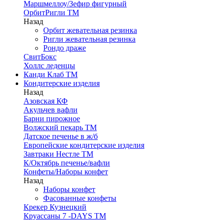
Маршмеллоу/Зефир фигурный
ОрбитРигли ТМ
Назад
Орбит жевательная резинка
Ригли жевательная резинка
Рондо драже
СвитБокс
Холлс леденцы
Канди Клаб ТМ
Кондитерские изделия
Назад
Азовская КФ
Акульчев вафли
Барни пирожное
Волжский пекарь ТМ
Датское печенье в ж/б
Европейские кондитерские изделия
Завтраки Нестле ТМ
К/Октябрь печенье/вафли
Конфеты/Наборы конфет
Назад
Наборы конфет
Фасованные конфеты
Крекер Кузнецкий
Круассаны 7 -DAYS ТМ