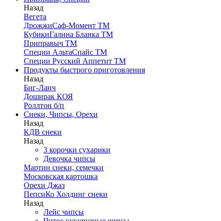
Назад
Вегета
ДрожжиСаф-Момент ТМ
КубикиГалина Бланка ТМ
Приправыч ТМ
Специи АльтаСпайс ТМ
Специи Русский Аппетит ТМ
Продукты быстрого приготовления
Назад
Биг-Ланч
Доширак КОЯ
Роллтон б/п
Снеки, Чипсы, Орехи
Назад
КДВ снеки
Назад
3 корочки сухарики
Девочка чипсы
Мартин снеки, семечки
Московская картошка
Орехи Джаз
ПепсиКо Холдинг снеки
Назад
Лейс чипсы
Читос кукурузные чипсы