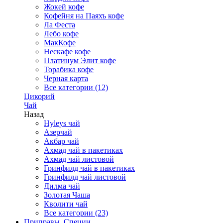
Жокей кофе
Кофейня на Паяхъ кофе
Ла Феста
Лебо кофе
МакКофе
Нескафе кофе
Платинум Элит кофе
Торабика кофе
Черная карта
Все категории (12)
Цикорий
Чай
Назад
Hyleys чай
Азерчай
Акбар чай
Ахмад чай в пакетиках
Ахмад чай листовой
Гринфилд чай в пакетиках
Гринфилд чай листовой
Дилма чай
Золотая Чаша
Кволити чай
Все категории (23)
Приправы, Специи