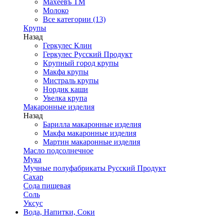
Махеевъ ТМ
Молоко
Все категории (13)
Крупы
Назад
Геркулес Клин
Геркулес Русский Продукт
Крупный город крупы
Макфа крупы
Мистраль крупы
Нордик каши
Увелка крупа
Макаронные изделия
Назад
Барилла макаронные изделия
Макфа макаронные изделия
Мартин макаронные изделия
Масло подсолнечное
Мука
Мучные полуфабрикаты Русский Продукт
Сахар
Сода пищевая
Соль
Уксус
Вода, Напитки, Соки