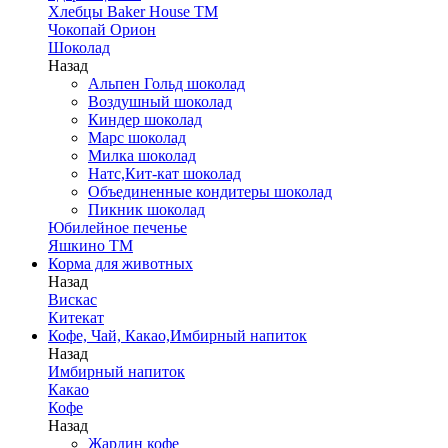
Хлебцы Baker House ТМ
Чокопай Орион
Шоколад
Назад
Альпен Гольд шоколад
Воздушный шоколад
Киндер шоколад
Марс шоколад
Милка шоколад
Натс,Кит-кат шоколад
Объединенные кондитеры шоколад
Пикник шоколад
Юбилейное печенье
Яшкино ТМ
Корма для животных
Назад
Вискас
Китекат
Кофе, Чай, Какао,Имбирный напиток
Назад
Имбирный напиток
Какао
Кофе
Назад
Жардин кофе