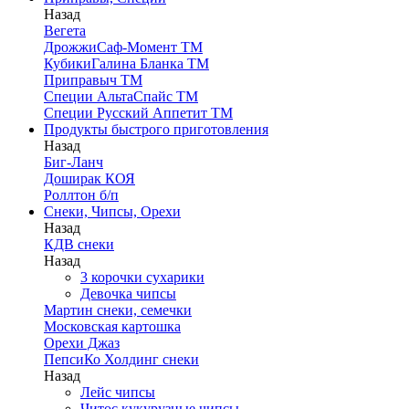
Назад
Вегета
ДрожжиСаф-Момент ТМ
КубикиГалина Бланка ТМ
Приправыч ТМ
Специи АльтаСпайс ТМ
Специи Русский Аппетит ТМ
Продукты быстрого приготовления
Назад
Биг-Ланч
Доширак КОЯ
Роллтон б/п
Снеки, Чипсы, Орехи
Назад
КДВ снеки
Назад
3 корочки сухарики
Девочка чипсы
Мартин снеки, семечки
Московская картошка
Орехи Джаз
ПепсиКо Холдинг снеки
Назад
Лейс чипсы
Читос кукурузные чипсы