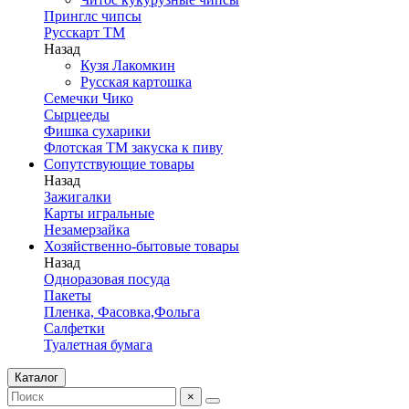
Принглс чипсы
Русскарт ТМ
Назад
Кузя Лакомкин
Русская картошка
Семечки Чико
Сырцееды
Фишка сухарики
Флотская ТМ закуска к пиву
Сопутствующие товары
Назад
Зажигалки
Карты игральные
Незамерзайка
Хозяйственно-бытовые товары
Назад
Одноразовая посуда
Пакеты
Пленка, Фасовка,Фольга
Салфетки
Туалетная бумага
Каталог
×