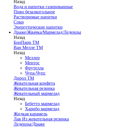
Назад
Вода и напитки газированные
Пиво безалкогольное
Растворимые напитки
Соки
Энергетические напитки
Драже/Жвачка/Мармелад/Леденцы
Назад
БонПари ТМ
Ван Мелле ТМ
Назад
Меллер
Ментос
Фрутелла
Чупа-Чупс
Дирол ТМ
Жевательная конфета
Жевательная резинка
Жевательный мармелад
Назад
Бебетто мармелад
Харибо мармелад
Жидкая карамель
Лав Из жевательная резинка
Леденцы/Драже