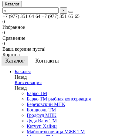
Каталог
×
+7 (977) 351-64-64
+7 (977) 351-65-65
0
Избранное
0
Сравнение
0
Ваша корзина пуста!
Корзина
Каталог
Контакты
Бакалея
Назад
Консервация
Назад
Барко ТМ
Барко ТМ рыбная консервация
Березовский МПК
Бондюэль ТМ
Гродфуд МПК
Дядя Ваня ТМ
Кетчуп Хайнц
Майонез/горчица МЖК ТМ