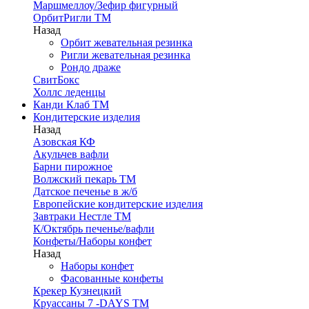
Маршмеллоу/Зефир фигурный
ОрбитРигли ТМ
Назад
Орбит жевательная резинка
Ригли жевательная резинка
Рондо драже
СвитБокс
Холлс леденцы
Канди Клаб ТМ
Кондитерские изделия
Назад
Азовская КФ
Акульчев вафли
Барни пирожное
Волжский пекарь ТМ
Датское печенье в ж/б
Европейские кондитерские изделия
Завтраки Нестле ТМ
К/Октябрь печенье/вафли
Конфеты/Наборы конфет
Назад
Наборы конфет
Фасованные конфеты
Крекер Кузнецкий
Круассаны 7 -DAYS ТМ