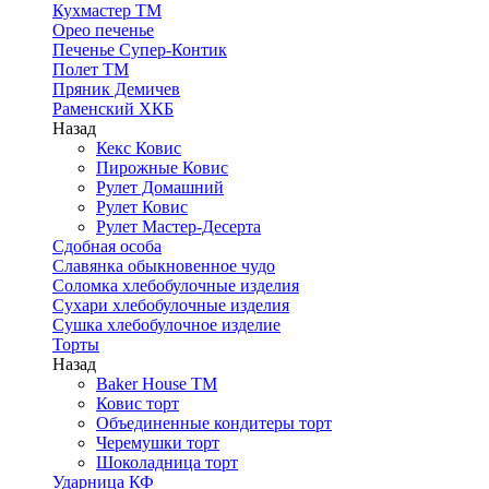
Кухмастер ТМ
Орео печенье
Печенье Супер-Контик
Полет ТМ
Пряник Демичев
Раменский ХКБ
Назад
Кекс Ковис
Пирожные Ковис
Рулет Домашний
Рулет Ковис
Рулет Мастер-Десерта
Сдобная особа
Славянка обыкновенное чудо
Соломка хлебобулочные изделия
Сухари хлебобулочные изделия
Сушка хлебобулочное изделие
Торты
Назад
Baker House ТМ
Ковис торт
Объединенные кондитеры торт
Черемушки торт
Шоколадница торт
Ударница КФ