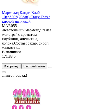
Мармелад Канди Клаб
10гр*30*(20бан) Crazy Глаз с
кислой начинкой
MAR055
Жевательный мармелад "Глаз
монстра" с ароматом
клубники, апельсина,
яблока.Состав: сахар, сироп
мальтозы,..
В наличии
171.83 р
В корзину
Быстрый заказ
Лидер продаж!