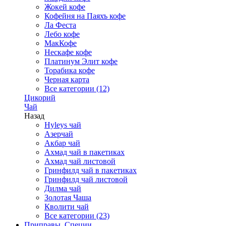
Жокей кофе
Кофейня на Паяхъ кофе
Ла Феста
Лебо кофе
МакКофе
Нескафе кофе
Платинум Элит кофе
Торабика кофе
Черная карта
Все категории (12)
Цикорий
Чай
Назад
Hyleys чай
Азерчай
Акбар чай
Ахмад чай в пакетиках
Ахмад чай листовой
Гринфилд чай в пакетиках
Гринфилд чай листовой
Дилма чай
Золотая Чаша
Кволити чай
Все категории (23)
Приправы, Специи