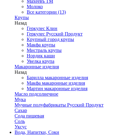
Махеевъ ТМ
Молоко
Все категории (13)
Крупы
Назад
Геркулес Клин
Геркулес Русский Продукт
Крупный город крупы
Макфа крупы
Мистраль крупы
Нордик каши
Увелка крупа
Макаронные изделия
Назад
Барилла макаронные изделия
Макфа макаронные изделия
Мартин макаронные изделия
Масло подсолнечное
Мука
Мучные полуфабрикаты Русский Продукт
Сахар
Сода пищевая
Соль
Уксус
Вода, Напитки, Соки