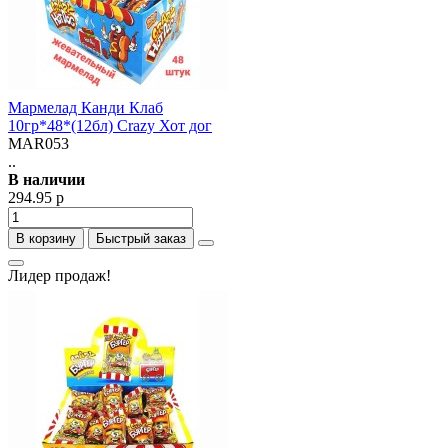
Мармелад Канди Клаб
10гр*48*(12бл) Crazy Хот дог
MAR053
..
В наличии
294.95 р
В корзину
Быстрый заказ
Лидер продаж!