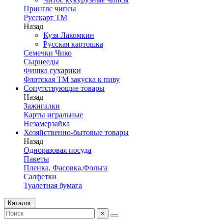
Принглс чипсы
Русскарт ТМ
Назад
Кузя Лакомкин
Русская картошка
Семечки Чико
Сырцееды
Фишка сухарики
Флотская ТМ закуска к пиву
Сопутствующие товары
Назад
Зажигалки
Карты игральные
Незамерзайка
Хозяйственно-бытовые товары
Назад
Одноразовая посуда
Пакеты
Пленка, Фасовка,Фольга
Салфетки
Туалетная бумага
Каталог
×