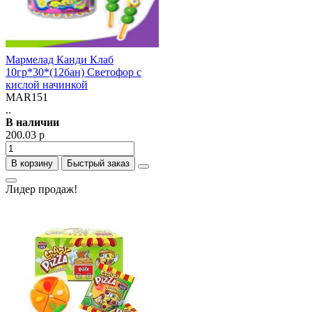
Мармелад Канди Клаб
10гр*30*(12бан) Светофор с
кислой начинкой
MAR151
..
В наличии
200.03 р
В корзину
Быстрый заказ
Лидер продаж!