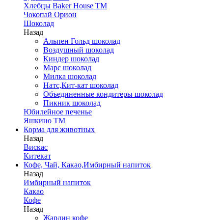
Хлебцы Baker House ТМ
Чокопай Орион
Шоколад
Назад
Альпен Гольд шоколад
Воздушный шоколад
Киндер шоколад
Марс шоколад
Милка шоколад
Натс,Кит-кат шоколад
Объединенные кондитеры шоколад
Пикник шоколад
Юбилейное печенье
Яшкино ТМ
Корма для животных
Назад
Вискас
Китекат
Кофе, Чай, Какао,Имбирный напиток
Назад
Имбирный напиток
Какао
Кофе
Назад
Жардин кофе