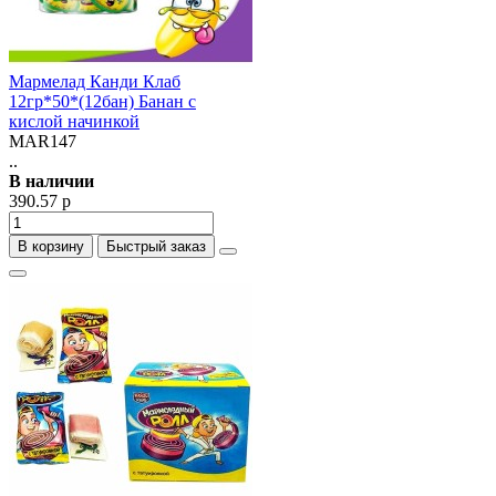
Мармелад Канди Клаб
12гр*50*(12бан) Банан с
кислой начинкой
MAR147
..
В наличии
390.57 р
В корзину
Быстрый заказ