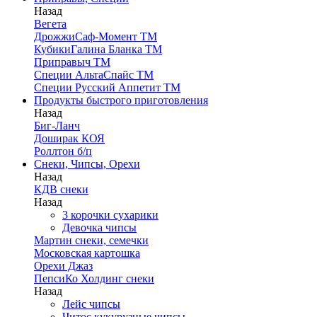
Назад
Вегета
ДрожжиСаф-Момент ТМ
КубикиГалина Бланка ТМ
Приправыч ТМ
Специи АльтаСпайс ТМ
Специи Русский Аппетит ТМ
Продукты быстрого приготовления
Назад
Биг-Ланч
Доширак КОЯ
Роллтон б/п
Снеки, Чипсы, Орехи
Назад
КДВ снеки
Назад
3 корочки сухарики
Девочка чипсы
Мартин снеки, семечки
Московская картошка
Орехи Джаз
ПепсиКо Холдинг снеки
Назад
Лейс чипсы
Читос кукурузные чипсы