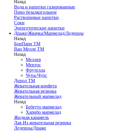
Назад
Вода и напитки газированные
Пиво безалкогольное
Растворимые напитки
Соки
Энергетические напитки
Драже/Жвачка/Мармелад/Леденцы
Назад
БонПари ТМ
Ван Мелле ТМ
Назад
Меллер
Ментос
Фрутелла
Чупа-Чупс
Дирол ТМ
Жевательная конфета
Жевательная резинка
Жевательный мармелад
Назад
Бебетто мармелад
Харибо мармелад
Жидкая карамель
Лав Из жевательная резинка
Леденцы/Драже