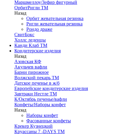
Маршмеллоу/Зефир фигурный
ОрбитРигли ТМ
Назад
Орбит жевательная резинка
Ригли жевательная резинка
Рондо драже
СвитБокс
Холлс леденцы
Канди Клаб ТМ
Кондитерские изделия
Назад
Азовская КФ
Акульчев вафли
Барни пирожное
Волжский пекарь ТМ
Датское печенье в ж/б
Европейские кондитерские изделия
Завтраки Нестле ТМ
К/Октябрь печенье/вафли
Конфеты/Наборы конфет
Назад
Наборы конфет
Фасованные конфеты
Крекер Кузнецкий
Круассаны 7 -DAYS ТМ