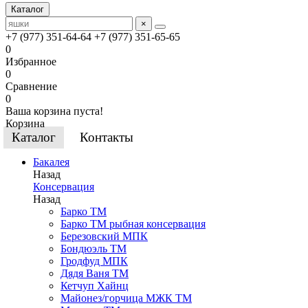
Каталог
×
+7 (977) 351-64-64
+7 (977) 351-65-65
0
Избранное
0
Сравнение
0
Ваша корзина пуста!
Корзина
Каталог
Контакты
Бакалея
Назад
Консервация
Назад
Барко ТМ
Барко ТМ рыбная консервация
Березовский МПК
Бондюэль ТМ
Гродфуд МПК
Дядя Ваня ТМ
Кетчуп Хайнц
Майонез/горчица МЖК ТМ