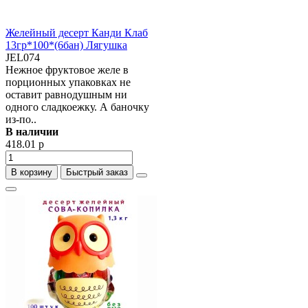
Желейный десерт Канди Клаб
13гр*100*(6бан) Лягушка
JEL074
Нежное фруктовое желе в
порционных упаковках не
оставит равнодушным ни
одного сладкоежку. А баночку
из-по..
В наличии
418.01 р
В корзину
Быстрый заказ