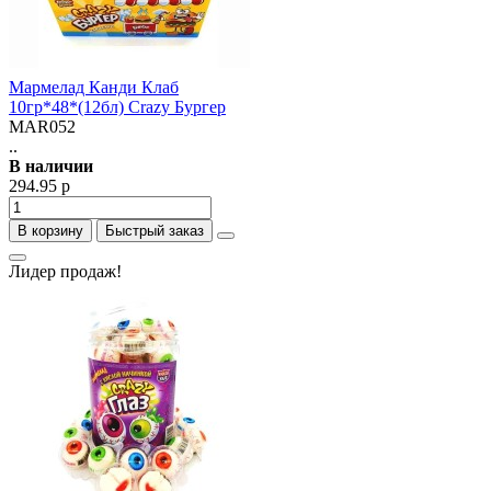
Мармелад Канди Клаб
10гр*48*(12бл) Crazy Бургер
MAR052
..
В наличии
294.95 р
В корзину
Быстрый заказ
Лидер продаж!