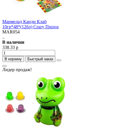
Мармелад Канди Клаб
10гр*48*(12бл) Crazy Пицца
MAR054
..
В наличии
338.33 р
В корзину
Быстрый заказ
Лидер продаж!