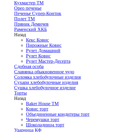
Кухмастер ТМ
Орео печенье
Печенье Супер-Контик
Полет ТМ
Пряник Демичев
Раменский ХКБ
Назад
Кекс Ковис
Пирожные Ковис
Рулет Домашний
Рулет Ковис
Рулет Мастер-Десерта
Сдобная особа
Славянка обыкновенное чудо
Соломка хлебобулочные изделия
Сухари хлебобулочные изделия
Сушка хлебобулочное изделие
Торты
Назад
Baker House ТМ
Ковис торт
Объединенные кондитеры торт
Черемушки торт
Шоколадница торт
Ударница КФ