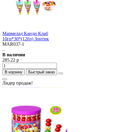
Мармелад Канди Клаб
10гр*30*(12бл) Зонтик
MAR037-1
..
В наличии
285.22 р
В корзину
Быстрый заказ
Лидер продаж!