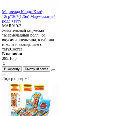
Мармелад Канди Клаб
12гр*36*(12бл) Мармеладный
ролл +тату
MAR019-2
Жевательный мармелад
"Мармеладный ролл" со
вкусами апельсина, клубники
и колы и вкладышем с
тату.Состав: ..
В наличии
285.16 р
В корзину
Быстрый заказ
Лидер продаж!