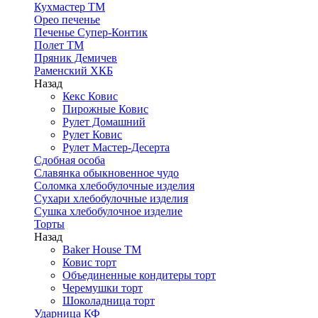
Кухмастер ТМ
Орео печенье
Печенье Супер-Контик
Полет ТМ
Пряник Демичев
Раменский ХКБ
Назад
Кекс Ковис
Пирожные Ковис
Рулет Домашний
Рулет Ковис
Рулет Мастер-Десерта
Сдобная особа
Славянка обыкновенное чудо
Соломка хлебобулочные изделия
Сухари хлебобулочные изделия
Сушка хлебобулочное изделие
Торты
Назад
Baker House ТМ
Ковис торт
Объединенные кондитеры торт
Черемушки торт
Шоколадница торт
Ударница КФ