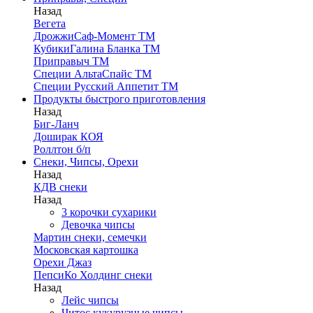
Назад
Вегета
ДрожжиСаф-Момент ТМ
КубикиГалина Бланка ТМ
Приправыч ТМ
Специи АльтаСпайс ТМ
Специи Русский Аппетит ТМ
Продукты быстрого приготовления
Назад
Биг-Ланч
Доширак КОЯ
Роллтон б/п
Снеки, Чипсы, Орехи
Назад
КДВ снеки
Назад
3 корочки сухарики
Девочка чипсы
Мартин снеки, семечки
Московская картошка
Орехи Джаз
ПепсиКо Холдинг снеки
Назад
Лейс чипсы
Читос кукурузные чипсы