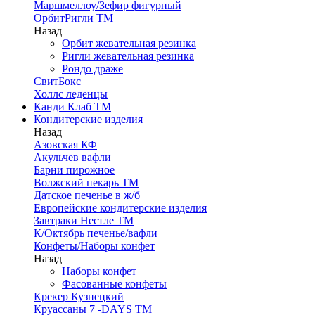
Маршмеллоу/Зефир фигурный
ОрбитРигли ТМ
Назад
Орбит жевательная резинка
Ригли жевательная резинка
Рондо драже
СвитБокс
Холлс леденцы
Канди Клаб ТМ
Кондитерские изделия
Назад
Азовская КФ
Акульчев вафли
Барни пирожное
Волжский пекарь ТМ
Датское печенье в ж/б
Европейские кондитерские изделия
Завтраки Нестле ТМ
К/Октябрь печенье/вафли
Конфеты/Наборы конфет
Назад
Наборы конфет
Фасованные конфеты
Крекер Кузнецкий
Круассаны 7 -DAYS ТМ