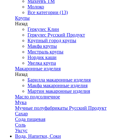
Махеевъ ТМ
Молоко
Все категории (13)
Крупы
Назад
Геркулес Клин
Геркулес Русский Продукт
Крупный город крупы
Макфа крупы
Мистраль крупы
Нордик каши
Увелка крупа
Макаронные изделия
Назад
Барилла макаронные изделия
Макфа макаронные изделия
Мартин макаронные изделия
Масло подсолнечное
Мука
Мучные полуфабрикаты Русский Продукт
Сахар
Сода пищевая
Соль
Уксус
Вода, Напитки, Соки