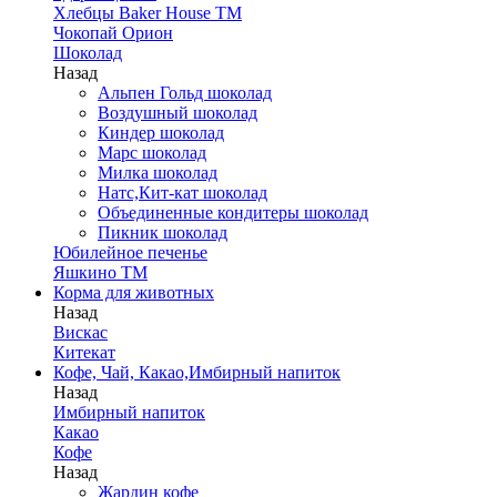
Хлебцы Baker House ТМ
Чокопай Орион
Шоколад
Назад
Альпен Гольд шоколад
Воздушный шоколад
Киндер шоколад
Марс шоколад
Милка шоколад
Натс,Кит-кат шоколад
Объединенные кондитеры шоколад
Пикник шоколад
Юбилейное печенье
Яшкино ТМ
Корма для животных
Назад
Вискас
Китекат
Кофе, Чай, Какао,Имбирный напиток
Назад
Имбирный напиток
Какао
Кофе
Назад
Жардин кофе