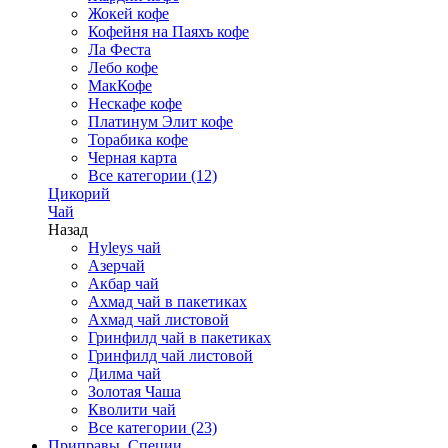
Жокей кофе
Кофейня на Паяхъ кофе
Ла Феста
Лебо кофе
МакКофе
Нескафе кофе
Платинум Элит кофе
Торабика кофе
Черная карта
Все категории (12)
Цикорий
Чай
Назад
Hyleys чай
Азерчай
Акбар чай
Ахмад чай в пакетиках
Ахмад чай листовой
Гринфилд чай в пакетиках
Гринфилд чай листовой
Дилма чай
Золотая Чаша
Кволити чай
Все категории (23)
Приправы, Специи