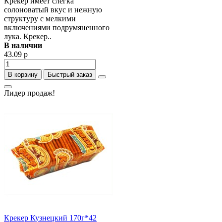
Крекер имеет слегка
солоноватый вкус и нежную
структуру с мелкими
включениями подрумяненного
лука. Крекер..
В наличии
43.09 р
В корзину
Быстрый заказ
Лидер продаж!
Крекер Кузнецкий 170г*42