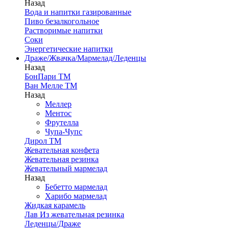
Назад
Вода и напитки газированные
Пиво безалкогольное
Растворимые напитки
Соки
Энергетические напитки
Драже/Жвачка/Мармелад/Леденцы
Назад
БонПари ТМ
Ван Мелле ТМ
Назад
Меллер
Ментос
Фрутелла
Чупа-Чупс
Дирол ТМ
Жевательная конфета
Жевательная резинка
Жевательный мармелад
Назад
Бебетто мармелад
Харибо мармелад
Жидкая карамель
Лав Из жевательная резинка
Леденцы/Драже