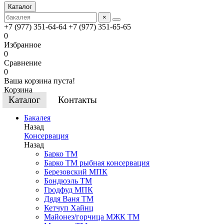
Каталог
×
+7 (977) 351-64-64
+7 (977) 351-65-65
0
Избранное
0
Сравнение
0
Ваша корзина пуста!
Корзина
Каталог
Контакты
Бакалея
Назад
Консервация
Назад
Барко ТМ
Барко ТМ рыбная консервация
Березовский МПК
Бондюэль ТМ
Гродфуд МПК
Дядя Ваня ТМ
Кетчуп Хайнц
Майонез/горчица МЖК ТМ