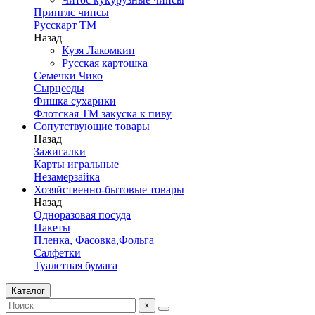
Принглс чипсы
Русскарт ТМ
Назад
Кузя Лакомкин
Русская картошка
Семечки Чико
Сырцееды
Фишка сухарики
Флотская ТМ закуска к пиву
Сопутствующие товары
Назад
Зажигалки
Карты игральные
Незамерзайка
Хозяйственно-бытовые товары
Назад
Одноразовая посуда
Пакеты
Пленка, Фасовка,Фольга
Салфетки
Туалетная бумага
Каталог
×