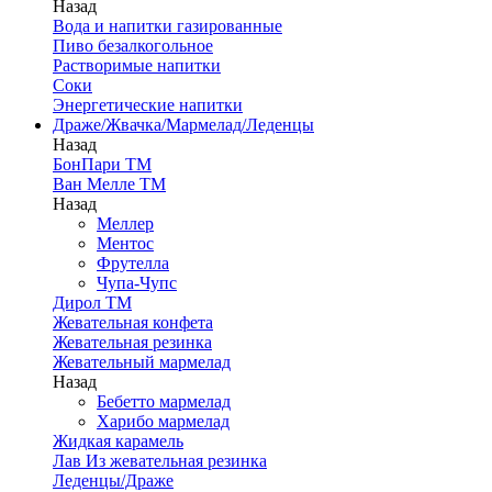
Назад
Вода и напитки газированные
Пиво безалкогольное
Растворимые напитки
Соки
Энергетические напитки
Драже/Жвачка/Мармелад/Леденцы
Назад
БонПари ТМ
Ван Мелле ТМ
Назад
Меллер
Ментос
Фрутелла
Чупа-Чупс
Дирол ТМ
Жевательная конфета
Жевательная резинка
Жевательный мармелад
Назад
Бебетто мармелад
Харибо мармелад
Жидкая карамель
Лав Из жевательная резинка
Леденцы/Драже