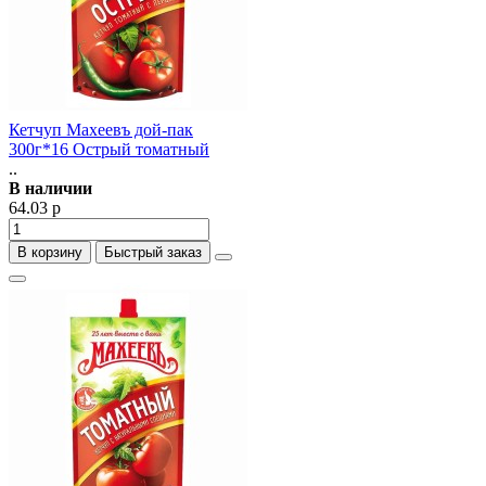
Кетчуп Махеевъ дой-пак
300г*16 Острый томатный
..
В наличии
64.03 р
В корзину
Быстрый заказ