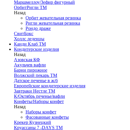
Маршмеллоу/Зефир фигурный
ОрбитРигли ТМ
Назад
Орбит жевательная резинка
Ригли жевательная резинка
Рондо драже
СвитБокс
Холлс леденцы
Канди Клаб ТМ
Кондитерские изделия
Назад
Азовская КФ
Акульчев вафли
Барни пирожное
Волжский пекарь ТМ
Датское печенье в ж/б
Европейские кондитерские изделия
Завтраки Нестле ТМ
К/Октябрь печенье/вафли
Конфеты/Наборы конфет
Назад
Наборы конфет
Фасованные конфеты
Крекер Кузнецкий
Круассаны 7 -DAYS ТМ