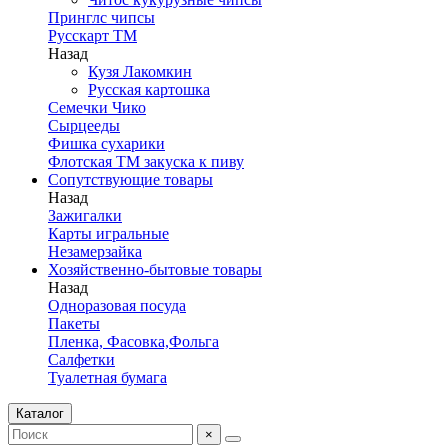
Принглс чипсы
Русскарт ТМ
Назад
Кузя Лакомкин
Русская картошка
Семечки Чико
Сырцееды
Фишка сухарики
Флотская ТМ закуска к пиву
Сопутствующие товары
Назад
Зажигалки
Карты игральные
Незамерзайка
Хозяйственно-бытовые товары
Назад
Одноразовая посуда
Пакеты
Пленка, Фасовка,Фольга
Салфетки
Туалетная бумага
Каталог
×