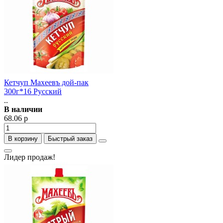
Кетчуп Махеевъ дой-пак
300г*16 Русский
..
В наличии
68.06 р
В корзину
Быстрый заказ
Лидер продаж!