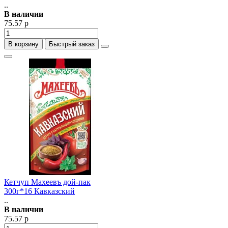
..
В наличии
75.57 р
В корзину
Быстрый заказ
Кетчуп Махеевъ дой-пак
300г*16 Кавказский
..
В наличии
75.57 р