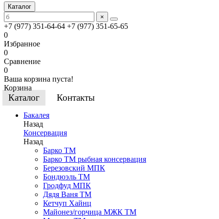
Каталог
×
+7 (977) 351-64-64
+7 (977) 351-65-65
0
Избранное
0
Сравнение
0
Ваша корзина пуста!
Корзина
Каталог
Контакты
Бакалея
Назад
Консервация
Назад
Барко ТМ
Барко ТМ рыбная консервация
Березовский МПК
Бондюэль ТМ
Гродфуд МПК
Дядя Ваня ТМ
Кетчуп Хайнц
Майонез/горчица МЖК ТМ