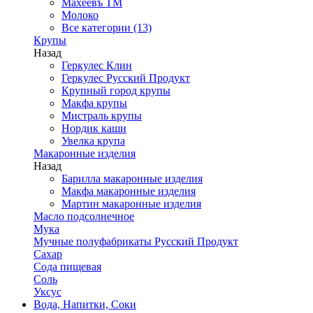
Махеевъ ТМ
Молоко
Все категории (13)
Крупы
Назад
Геркулес Клин
Геркулес Русский Продукт
Крупный город крупы
Макфа крупы
Мистраль крупы
Нордик каши
Увелка крупа
Макаронные изделия
Назад
Барилла макаронные изделия
Макфа макаронные изделия
Мартин макаронные изделия
Масло подсолнечное
Мука
Мучные полуфабрикаты Русский Продукт
Сахар
Сода пищевая
Соль
Уксус
Вода, Напитки, Соки