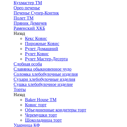
Кухмастер ТМ
Орео печенье
Печенье Супер-Контик
Полет ТМ
Пряник Демичев
Раменский ХКБ
Назад
Кекс Ковис
Пирожные Ковис
Рулет Домашний
Рулет Ковис
Рулет Мастер-Десерта
Сдобная особа
Славянка обыкновенное чудо
Соломка хлебобулочные изделия
Сухари хлебобулочные изделия
Сушка хлебобулочное изделие
Торты
Назад
Baker House ТМ
Ковис торт
Объединенные кондитеры торт
Черемушки торт
Шоколадница торт
Ударница КФ