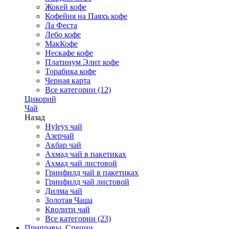
Жокей кофе
Кофейня на Паяхъ кофе
Ла Феста
Лебо кофе
МакКофе
Нескафе кофе
Платинум Элит кофе
Торабика кофе
Черная карта
Все категории (12)
Цикорий
Чай
Назад
Hyleys чай
Азерчай
Акбар чай
Ахмад чай в пакетиках
Ахмад чай листовой
Гринфилд чай в пакетиках
Гринфилд чай листовой
Дилма чай
Золотая Чаша
Кволити чай
Все категории (23)
Приправы, Специи