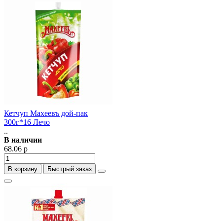
Кетчуп Махеевъ дой-пак
300г*16 Лечо
..
В наличии
68.06 р
В корзину
Быстрый заказ