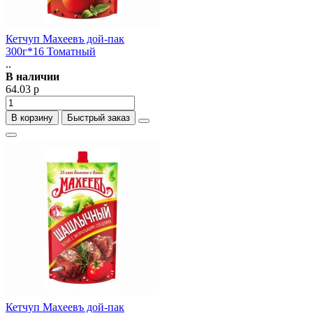
Кетчуп Махеевъ дой-пак
300г*16 Томатный
..
В наличии
64.03 р
В корзину
Быстрый заказ
Кетчуп Махеевъ дой-пак