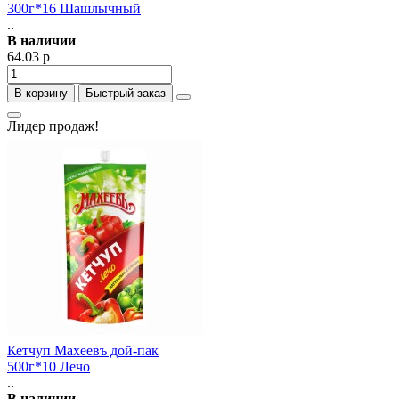
300г*16 Шашлычный
..
В наличии
64.03 р
В корзину
Быстрый заказ
Лидер продаж!
Кетчуп Махеевъ дой-пак
500г*10 Лечо
..
В наличии