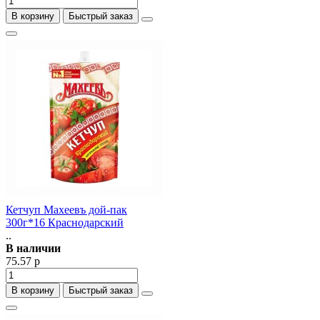
В корзину
Быстрый заказ
Кетчуп Махеевъ дой-пак
300г*16 Краснодарский
..
В наличии
75.57 р
В корзину
Быстрый заказ