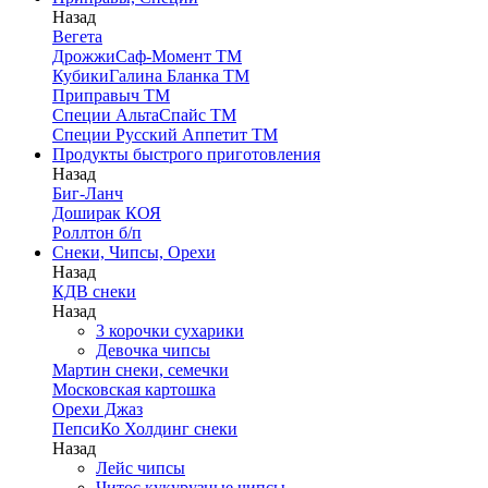
Назад
Вегета
ДрожжиСаф-Момент ТМ
КубикиГалина Бланка ТМ
Приправыч ТМ
Специи АльтаСпайс ТМ
Специи Русский Аппетит ТМ
Продукты быстрого приготовления
Назад
Биг-Ланч
Доширак КОЯ
Роллтон б/п
Снеки, Чипсы, Орехи
Назад
КДВ снеки
Назад
3 корочки сухарики
Девочка чипсы
Мартин снеки, семечки
Московская картошка
Орехи Джаз
ПепсиКо Холдинг снеки
Назад
Лейс чипсы
Читос кукурузные чипсы