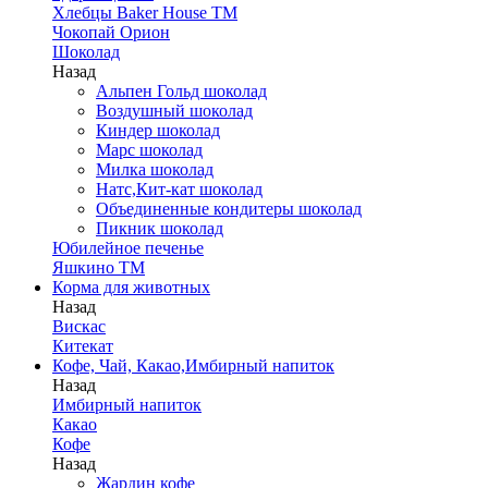
Хлебцы Baker House ТМ
Чокопай Орион
Шоколад
Назад
Альпен Гольд шоколад
Воздушный шоколад
Киндер шоколад
Марс шоколад
Милка шоколад
Натс,Кит-кат шоколад
Объединенные кондитеры шоколад
Пикник шоколад
Юбилейное печенье
Яшкино ТМ
Корма для животных
Назад
Вискас
Китекат
Кофе, Чай, Какао,Имбирный напиток
Назад
Имбирный напиток
Какао
Кофе
Назад
Жардин кофе