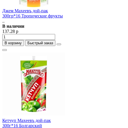
Джем Махеевъ дой-пак
300гр*16 Тропические фрукты
..
В наличии
137.28 р
В корзину
Быстрый заказ
Кетчуп Махеевъ дой-пак
300г*16 Болгарский