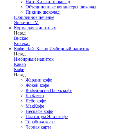
Натс,Кит-кат шоколад
Объединенные кондитеры шоколад
Пикник шоколад
Юбилейное печенье
Яшкино ТМ
Корма для животных
Назад
Вискас
Китекат
Кофе, Чай, Какао,Имбирный напиток
Назад
Имбирный напиток
Какао
Кофе
Назад
Жардин кофе
Жокей кофе
Кофейня на Паяхъ кофе
Ла Феста
Лебо кофе
МакКофе
Нескафе кофе
Платинум Элит кофе
Торабика кофе
Черная карта