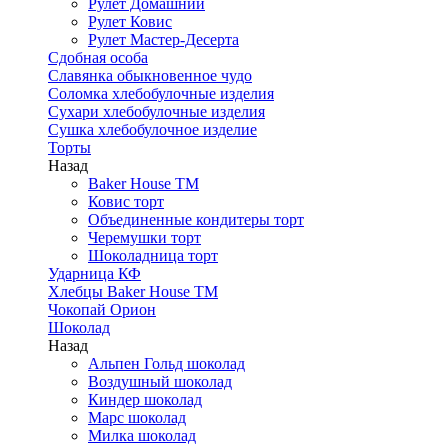
Рулет Домашний
Рулет Ковис
Рулет Мастер-Десерта
Сдобная особа
Славянка обыкновенное чудо
Соломка хлебобулочные изделия
Сухари хлебобулочные изделия
Сушка хлебобулочное изделие
Торты
Назад
Baker House ТМ
Ковис торт
Объединенные кондитеры торт
Черемушки торт
Шоколадница торт
Ударница КФ
Хлебцы Baker House ТМ
Чокопай Орион
Шоколад
Назад
Альпен Гольд шоколад
Воздушный шоколад
Киндер шоколад
Марс шоколад
Милка шоколад