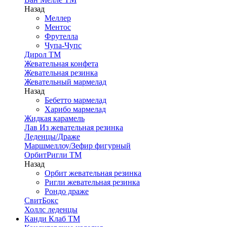
Назад
Меллер
Ментос
Фрутелла
Чупа-Чупс
Дирол ТМ
Жевательная конфета
Жевательная резинка
Жевательный мармелад
Назад
Бебетто мармелад
Харибо мармелад
Жидкая карамель
Лав Из жевательная резинка
Леденцы/Драже
Маршмеллоу/Зефир фигурный
ОрбитРигли ТМ
Назад
Орбит жевательная резинка
Ригли жевательная резинка
Рондо драже
СвитБокс
Холлс леденцы
Канди Клаб ТМ