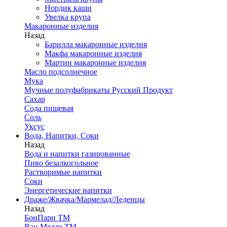
Нордик каши
Увелка крупа
Макаронные изделия
Назад
Барилла макаронные изделия
Макфа макаронные изделия
Мартин макаронные изделия
Масло подсолнечное
Мука
Мучные полуфабрикаты Русский Продукт
Сахар
Сода пищевая
Соль
Уксус
Вода, Напитки, Соки
Назад
Вода и напитки газированные
Пиво безалкогольное
Растворимые напитки
Соки
Энергетические напитки
Драже/Жвачка/Мармелад/Леденцы
Назад
БонПари ТМ
Ван Мелле ТМ