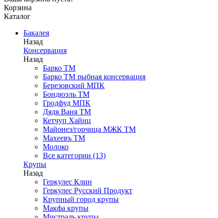
Корзина
Каталог
Бакалея
Назад
Консервация
Назад
Барко ТМ
Барко ТМ рыбная консервация
Березовский МПК
Бондюэль ТМ
Гродфуд МПК
Дядя Ваня ТМ
Кетчуп Хайнц
Майонез/горчица МЖК ТМ
Махеевъ ТМ
Молоко
Все категории (13)
Крупы
Назад
Геркулес Клин
Геркулес Русский Продукт
Крупный город крупы
Макфа крупы
Мистраль крупы