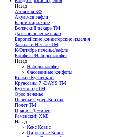
Кондитерские изделия
Назад
Азовская КФ
Акульчев вафли
Барни пирожное
Волжский пекарь ТМ
Датское печенье в ж/б
Европейские кондитерские изделия
Завтраки Нестле ТМ
К/Октябрь печенье/вафли
Конфеты/Наборы конфет
Назад
Наборы конфет
Фасованные конфеты
Крекер Кузнецкий
Круассаны 7 -DAYS ТМ
Кухмастер ТМ
Орео печенье
Печенье Супер-Контик
Полет ТМ
Пряник Демичев
Раменский ХКБ
Назад
Кекс Ковис
Пирожные Ковис