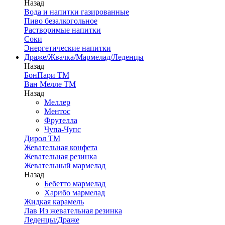
Назад
Вода и напитки газированные
Пиво безалкогольное
Растворимые напитки
Соки
Энергетические напитки
Драже/Жвачка/Мармелад/Леденцы
Назад
БонПари ТМ
Ван Мелле ТМ
Назад
Меллер
Ментос
Фрутелла
Чупа-Чупс
Дирол ТМ
Жевательная конфета
Жевательная резинка
Жевательный мармелад
Назад
Бебетто мармелад
Харибо мармелад
Жидкая карамель
Лав Из жевательная резинка
Леденцы/Драже