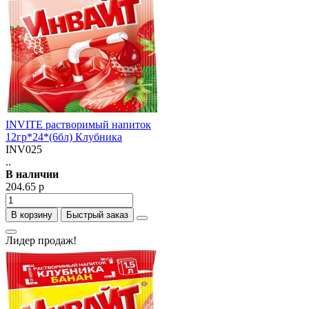
INVITE растворимый напиток
12гр*24*(6бл) Клубника
INV025
..
В наличии
204.65 р
В корзину
Быстрый заказ
Лидер продаж!