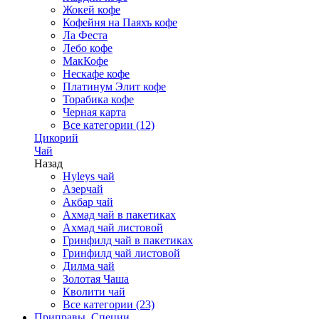
Жокей кофе
Кофейня на Паяхъ кофе
Ла Феста
Лебо кофе
МакКофе
Нескафе кофе
Платинум Элит кофе
Торабика кофе
Черная карта
Все категории (12)
Цикорий
Чай
Назад
Hyleys чай
Азерчай
Акбар чай
Ахмад чай в пакетиках
Ахмад чай листовой
Гринфилд чай в пакетиках
Гринфилд чай листовой
Дилма чай
Золотая Чаша
Кволити чай
Все категории (23)
Приправы, Специи