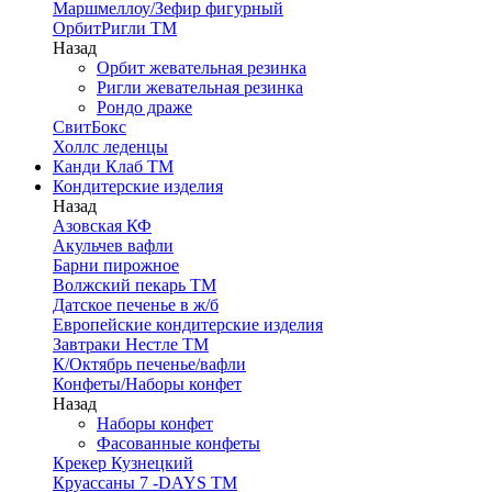
Маршмеллоу/Зефир фигурный
ОрбитРигли ТМ
Назад
Орбит жевательная резинка
Ригли жевательная резинка
Рондо драже
СвитБокс
Холлс леденцы
Канди Клаб ТМ
Кондитерские изделия
Назад
Азовская КФ
Акульчев вафли
Барни пирожное
Волжский пекарь ТМ
Датское печенье в ж/б
Европейские кондитерские изделия
Завтраки Нестле ТМ
К/Октябрь печенье/вафли
Конфеты/Наборы конфет
Назад
Наборы конфет
Фасованные конфеты
Крекер Кузнецкий
Круассаны 7 -DAYS ТМ