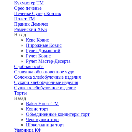
Кухмастер ТМ
Орео печенье
Печенье Супер-Контик
Полет ТМ
Пряник Демичев
Раменский ХКБ
Назад
Кекс Ковис
Пирожные Ковис
Рулет Домашний
Рулет Ковис
Рулет Мастер-Десерта
Сдобная особа
Славянка обыкновенное чудо
Соломка хлебобулочные изделия
Сухари хлебобулочные изделия
Сушка хлебобулочное изделие
Торты
Назад
Baker House ТМ
Ковис торт
Объединенные кондитеры торт
Черемушки торт
Шоколадница торт
Ударница КФ