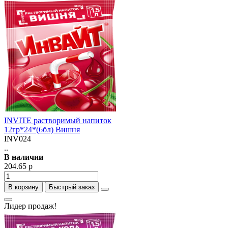
INVITE растворимый напиток
12гр*24*(6бл) Вишня
INV024
..
В наличии
204.65 р
В корзину
Быстрый заказ
Лидер продаж!