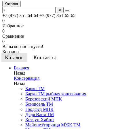
Каталог
×
+7 (977) 351-64-64
+7 (977) 351-65-65
0
Избранное
0
Сравнение
0
Ваша корзина пуста!
Корзина
Каталог
Контакты
Бакалея
Назад
Консервация
Назад
Барко ТМ
Барко ТМ рыбная консервация
Березовский МПК
Бондюэль ТМ
Гродфуд МПК
Дядя Ваня ТМ
Кетчуп Хайнц
Майонез/горчица МЖК ТМ