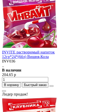
INVITE растворимый напиток
12гр*24*(6бл) Вишня-Кола
INV036
..
В наличии
204.65 р
В корзину
Быстрый заказ
Лидер продаж!