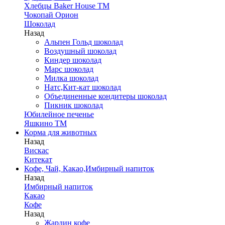
Хлебцы Baker House ТМ
Чокопай Орион
Шоколад
Назад
Альпен Гольд шоколад
Воздушный шоколад
Киндер шоколад
Марс шоколад
Милка шоколад
Натс,Кит-кат шоколад
Объединенные кондитеры шоколад
Пикник шоколад
Юбилейное печенье
Яшкино ТМ
Корма для животных
Назад
Вискас
Китекат
Кофе, Чай, Какао,Имбирный напиток
Назад
Имбирный напиток
Какао
Кофе
Назад
Жардин кофе