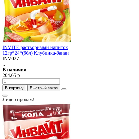
INVITE растворимый напиток
12гр*24*(6бл) Клубника-банан
INV027
..
В наличии
204.65 р
В корзину
Быстрый заказ
Лидер продаж!