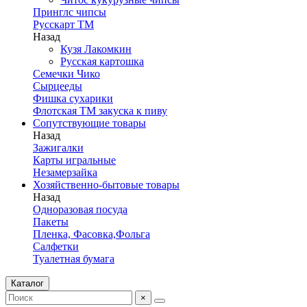
Принглс чипсы
Русскарт ТМ
Назад
Кузя Лакомкин
Русская картошка
Семечки Чико
Сырцееды
Фишка сухарики
Флотская ТМ закуска к пиву
Сопутствующие товары
Назад
Зажигалки
Карты игральные
Незамерзайка
Хозяйственно-бытовые товары
Назад
Одноразовая посуда
Пакеты
Пленка, Фасовка,Фольга
Салфетки
Туалетная бумага
Каталог
×