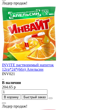
Лидер продаж!
INVITE растворимый напиток
12гр*24*(6бл) Апельсин
INV021
..
В наличии
204.65 р
В корзину
Быстрый заказ
Лидер продаж!