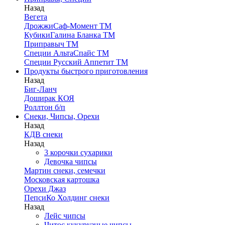
Назад
Вегета
ДрожжиСаф-Момент ТМ
КубикиГалина Бланка ТМ
Приправыч ТМ
Специи АльтаСпайс ТМ
Специи Русский Аппетит ТМ
Продукты быстрого приготовления
Назад
Биг-Ланч
Доширак КОЯ
Роллтон б/п
Снеки, Чипсы, Орехи
Назад
КДВ снеки
Назад
3 корочки сухарики
Девочка чипсы
Мартин снеки, семечки
Московская картошка
Орехи Джаз
ПепсиКо Холдинг снеки
Назад
Лейс чипсы
Читос кукурузные чипсы