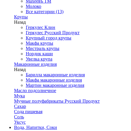
Махеевъ ТМ
Молоко
Все категории (13)
Крупы
Назад
Геркулес Клин
Геркулес Русский Продукт
Крупный город крупы
Макфа крупы
Мистраль крупы
Нордик каши
Увелка крупа
Макаронные изделия
Назад
Барилла макаронные изделия
Макфа макаронные изделия
Мартин макаронные изделия
Масло подсолнечное
Мука
Мучные полуфабрикаты Русский Продукт
Сахар
Сода пищевая
Соль
Уксус
Вода, Напитки, Соки