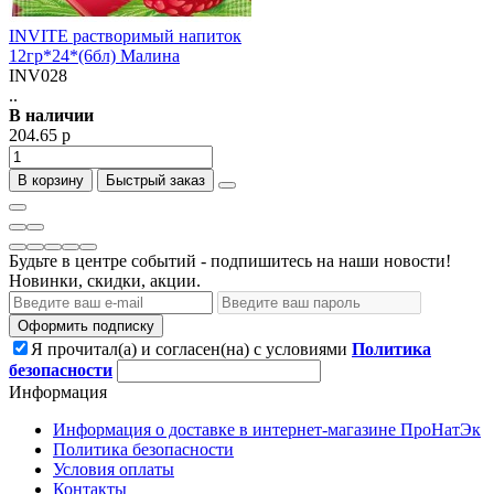
INVITE растворимый напиток
12гр*24*(6бл) Малина
INV028
..
В наличии
204.65 р
В корзину
Быстрый заказ
Будьте в центре событий - подпишитесь на наши новости!
Новинки, скидки, акции.
Оформить подписку
Я прочитал(а) и согласен(на) с условиями
Политика
безопасности
Информация
Информация о доставке в интернет-магазине ПроНатЭк
Политика безопасности
Условия оплаты
Контакты