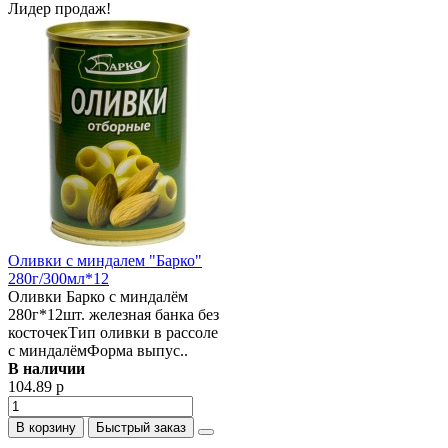
Лидер продаж!
Оливки с миндалем "Барко"
280г/300мл*12
Оливки Барко с миндалём
280г*12шт. железная банка без
косточекТип оливки в рассоле
с миндалёмФорма выпус..
В наличии
104.89 р
В корзину
Быстрый заказ