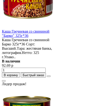
Каша Гречневая со свининой
"Барко" 325г*36
Каша Гречневая со свининой
Барко 325г*36 Сорт:
Высший.Тара: жестяная банка,
литография.Нетто: 325
г.Упако..
В наличии
92.69 р
В корзину
Быстрый заказ
Лидер продаж!