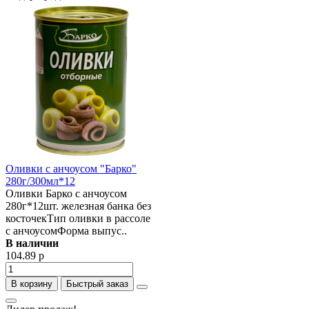
Оливки с анчоусом "Барко"
280г/300мл*12
Оливки Барко с анчоусом
280г*12шт. железная банка без
косточекТип оливки в рассоле
с анчоусомФорма выпус..
В наличии
104.89 р
В корзину
Быстрый заказ