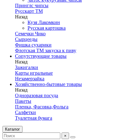
Принглс чипсы
Русскарт ТМ
Назад
Кузя Лакомкин
Русская картошка
Семечки Чико
Сырцееды
Фишка сухарики
Флотская ТМ закуска к пиву
Сопутствующие товары
Назад
Зажигалки
Карты игральные
Незамерзайка
Хозяйственно-бытовые товары
Назад
Одноразовая посуда
Пакеты
Пленка, Фасовка,Фольга
Салфетки
Туалетная бумага
Каталог
×