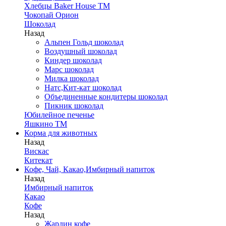
Хлебцы Baker House ТМ
Чокопай Орион
Шоколад
Назад
Альпен Гольд шоколад
Воздушный шоколад
Киндер шоколад
Марс шоколад
Милка шоколад
Натс,Кит-кат шоколад
Объединенные кондитеры шоколад
Пикник шоколад
Юбилейное печенье
Яшкино ТМ
Корма для животных
Назад
Вискас
Китекат
Кофе, Чай, Какао,Имбирный напиток
Назад
Имбирный напиток
Какао
Кофе
Назад
Жардин кофе