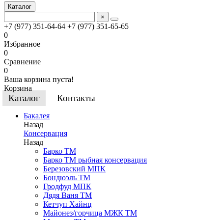
Каталог
×
+7 (977) 351-64-64
+7 (977) 351-65-65
0
Избранное
0
Сравнение
0
Ваша корзина пуста!
Корзина
Каталог
Контакты
Бакалея
Назад
Консервация
Назад
Барко ТМ
Барко ТМ рыбная консервация
Березовский МПК
Бондюэль ТМ
Гродфуд МПК
Дядя Ваня ТМ
Кетчуп Хайнц
Майонез/горчица МЖК ТМ