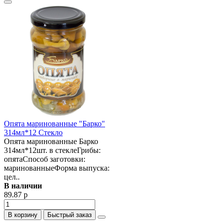
Опята маринованные "Барко"
314мл*12 Стекло
Опята маринованные Барко
314мл*12шт. в стеклеГрибы:
опятаСпособ заготовки:
маринованныеФорма выпуска:
цел..
В наличии
89.87 р
В корзину
Быстрый заказ