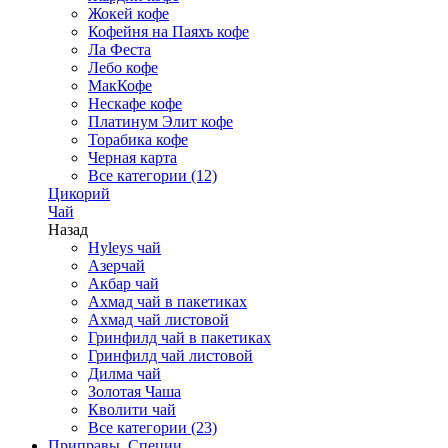
Жокей кофе
Кофейня на Паяхъ кофе
Ла Феста
Лебо кофе
МакКофе
Нескафе кофе
Платинум Элит кофе
Торабика кофе
Черная карта
Все категории (12)
Цикорий
Чай
Назад
Hyleys чай
Азерчай
Акбар чай
Ахмад чай в пакетиках
Ахмад чай листовой
Гринфилд чай в пакетиках
Гринфилд чай листовой
Дилма чай
Золотая Чаша
Кволити чай
Все категории (23)
Приправы, Специи