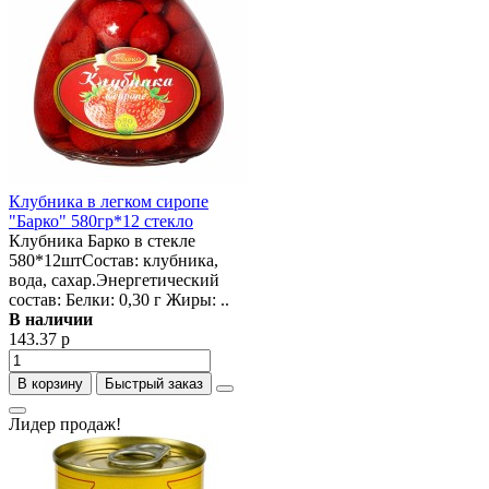
Клубника в легком сиропе
"Барко" 580гр*12 стекло
Клубника Барко в стекле
580*12штСостав: клубника,
вода, сахар.Энергетический
состав: Белки: 0,30 г Жиры: ..
В наличии
143.37 р
В корзину
Быстрый заказ
Лидер продаж!