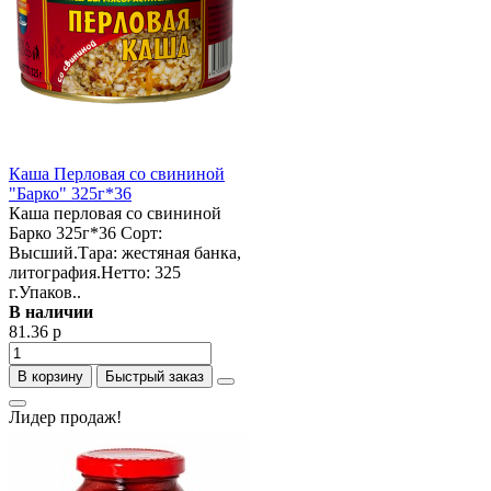
Каша Перловая со свининой
"Барко" 325г*36
Каша перловая со свининой
Барко 325г*36 Сорт:
Высший.Тара: жестяная банка,
литография.Нетто: 325
г.Упаков..
В наличии
81.36 р
В корзину
Быстрый заказ
Лидер продаж!