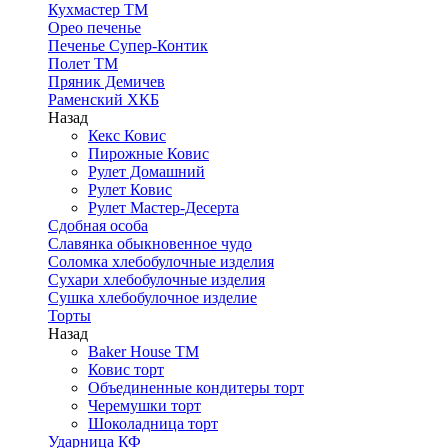
Кухмастер ТМ
Орео печенье
Печенье Супер-Контик
Полет ТМ
Пряник Демичев
Раменский ХКБ
Назад
Кекс Ковис
Пирожные Ковис
Рулет Домашний
Рулет Ковис
Рулет Мастер-Десерта
Сдобная особа
Славянка обыкновенное чудо
Соломка хлебобулочные изделия
Сухари хлебобулочные изделия
Сушка хлебобулочное изделие
Торты
Назад
Baker House ТМ
Ковис торт
Объединенные кондитеры торт
Черемушки торт
Шоколадница торт
Ударница КФ