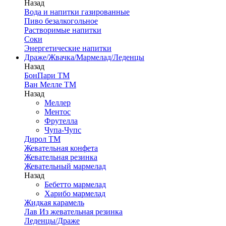
Назад
Вода и напитки газированные
Пиво безалкогольное
Растворимые напитки
Соки
Энергетические напитки
Драже/Жвачка/Мармелад/Леденцы
Назад
БонПари ТМ
Ван Мелле ТМ
Назад
Меллер
Ментос
Фрутелла
Чупа-Чупс
Дирол ТМ
Жевательная конфета
Жевательная резинка
Жевательный мармелад
Назад
Бебетто мармелад
Харибо мармелад
Жидкая карамель
Лав Из жевательная резинка
Леденцы/Драже