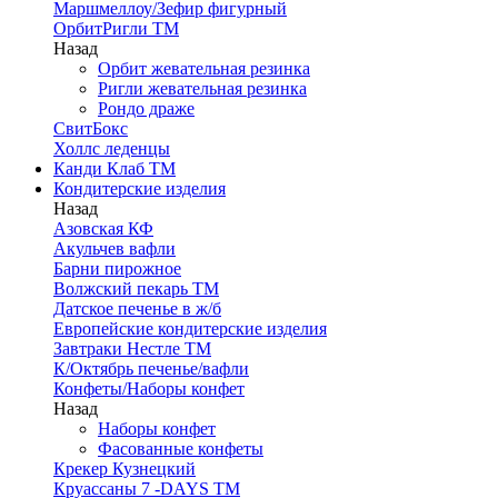
Маршмеллоу/Зефир фигурный
ОрбитРигли ТМ
Назад
Орбит жевательная резинка
Ригли жевательная резинка
Рондо драже
СвитБокс
Холлс леденцы
Канди Клаб ТМ
Кондитерские изделия
Назад
Азовская КФ
Акульчев вафли
Барни пирожное
Волжский пекарь ТМ
Датское печенье в ж/б
Европейские кондитерские изделия
Завтраки Нестле ТМ
К/Октябрь печенье/вафли
Конфеты/Наборы конфет
Назад
Наборы конфет
Фасованные конфеты
Крекер Кузнецкий
Круассаны 7 -DAYS ТМ