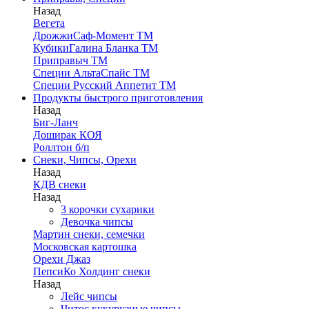
Назад
Вегета
ДрожжиСаф-Момент ТМ
КубикиГалина Бланка ТМ
Приправыч ТМ
Специи АльтаСпайс ТМ
Специи Русский Аппетит ТМ
Продукты быстрого приготовления
Назад
Биг-Ланч
Доширак КОЯ
Роллтон б/п
Снеки, Чипсы, Орехи
Назад
КДВ снеки
Назад
3 корочки сухарики
Девочка чипсы
Мартин снеки, семечки
Московская картошка
Орехи Джаз
ПепсиКо Холдинг снеки
Назад
Лейс чипсы
Читос кукурузные чипсы