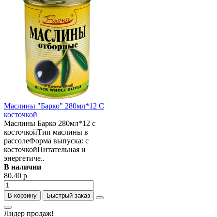
Маслины "Барко" 280мл*12 С
косточкой
Маслины Барко 280мл*12 с
косточкойТип маслины в
рассолеФорма выпуска: с
косточкойПитательная и
энергетиче..
В наличии
80.40 р
В корзину
Быстрый заказ
Лидер продаж!