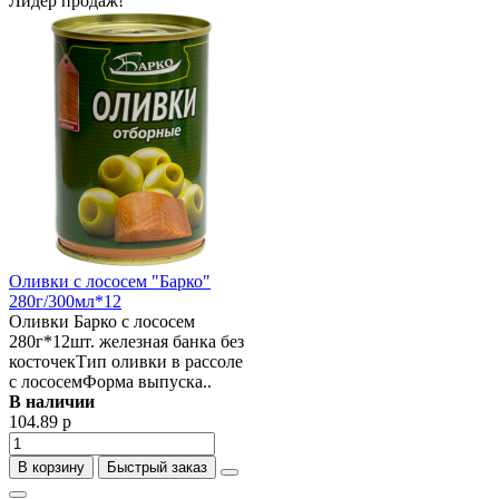
Лидер продаж!
Оливки с лососем "Барко"
280г/300мл*12
Оливки Барко с лососем
280г*12шт. железная банка без
косточекТип оливки в рассоле
с лососемФорма выпуска..
В наличии
104.89 р
В корзину
Быстрый заказ