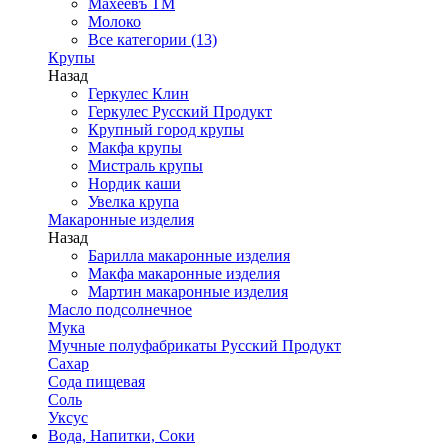
Махеевъ ТМ
Молоко
Все категории (13)
Крупы
Назад
Геркулес Клин
Геркулес Русский Продукт
Крупный город крупы
Макфа крупы
Мистраль крупы
Нордик каши
Увелка крупа
Макаронные изделия
Назад
Барилла макаронные изделия
Макфа макаронные изделия
Мартин макаронные изделия
Масло подсолнечное
Мука
Мучные полуфабрикаты Русский Продукт
Сахар
Сода пищевая
Соль
Уксус
Вода, Напитки, Соки