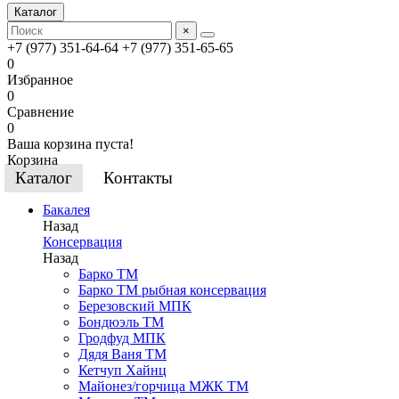
Каталог
×
+7 (977) 351-64-64
+7 (977) 351-65-65
0
Избранное
0
Сравнение
0
Ваша корзина пуста!
Корзина
Каталог
Контакты
Бакалея
Назад
Консервация
Назад
Барко ТМ
Барко ТМ рыбная консервация
Березовский МПК
Бондюэль ТМ
Гродфуд МПК
Дядя Ваня ТМ
Кетчуп Хайнц
Майонез/горчица МЖК ТМ