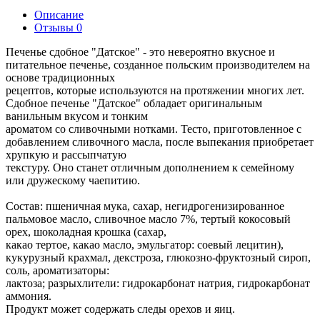
Описание
Отзывы
0
Печенье сдобное "Датское" - это невероятно вкусное и
питательное печенье, созданное польским производителем на
основе традиционных
рецептов, которые используются на протяжении многих лет.
Сдобное печенье "Датское" обладает оригинальным
ванильным вкусом и тонким
ароматом со сливочными нотками. Тесто, приготовленное с
добавлением сливочного масла, после выпекания приобретает
хрупкую и рассыпчатую
текстуру. Оно станет отличным дополнением к семейному
или дружескому чаепитию.
Состав: пшеничная мука, сахар, негидрогенизированное
пальмовое масло, сливочное масло 7%, тертый кокосовый
орех, шоколадная крошка (сахар,
какао тертое, какао масло, эмульгатор: соевый лецитин),
кукурузный крахмал, декстроза, глюкозно-фруктозный сироп,
соль, ароматизаторы:
лактоза; разрыхлители: гидрокарбонат натрия, гидрокарбонат
аммония.
Продукт может содержать следы орехов и яиц.