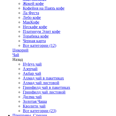
Жокей кофе
Кофейня на Паяхъ кофе
Ла Феста
Лебо кофе
МакКофе
Нескафе кофе
Платинум Элит кофе
Торабика кофе
Черная карта
Все категории (12)
Цикорий
Чай
Назад
Hyleys чай
Азерчай
Акбар чай
Ахмад чай в пакетиках
Ахмад чай листовой
Гринфилд чай в пакетиках
Гринфилд чай листовой
Дилма чай
Золотая Чаша
Кволити чай
Все категории (23)
Приправы, Специи