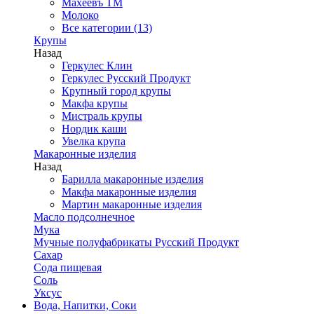
Махеевъ ТМ
Молоко
Все категории (13)
Крупы
Назад
Геркулес Клин
Геркулес Русский Продукт
Крупный город крупы
Макфа крупы
Мистраль крупы
Нордик каши
Увелка крупа
Макаронные изделия
Назад
Барилла макаронные изделия
Макфа макаронные изделия
Мартин макаронные изделия
Масло подсолнечное
Мука
Мучные полуфабрикаты Русский Продукт
Сахар
Сода пищевая
Соль
Уксус
Вода, Напитки, Соки