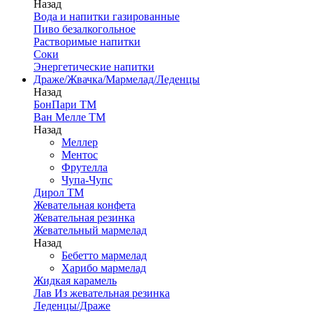
Назад
Вода и напитки газированные
Пиво безалкогольное
Растворимые напитки
Соки
Энергетические напитки
Драже/Жвачка/Мармелад/Леденцы
Назад
БонПари ТМ
Ван Мелле ТМ
Назад
Меллер
Ментос
Фрутелла
Чупа-Чупс
Дирол ТМ
Жевательная конфета
Жевательная резинка
Жевательный мармелад
Назад
Бебетто мармелад
Харибо мармелад
Жидкая карамель
Лав Из жевательная резинка
Леденцы/Драже