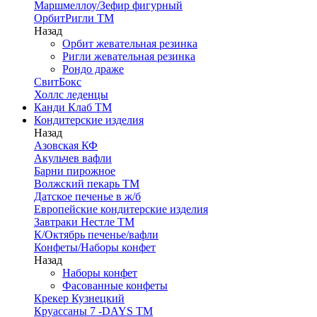
Маршмеллоу/Зефир фигурный
ОрбитРигли ТМ
Назад
Орбит жевательная резинка
Ригли жевательная резинка
Рондо драже
СвитБокс
Холлс леденцы
Канди Клаб ТМ
Кондитерские изделия
Назад
Азовская КФ
Акульчев вафли
Барни пирожное
Волжский пекарь ТМ
Датское печенье в ж/б
Европейские кондитерские изделия
Завтраки Нестле ТМ
К/Октябрь печенье/вафли
Конфеты/Наборы конфет
Назад
Наборы конфет
Фасованные конфеты
Крекер Кузнецкий
Круассаны 7 -DAYS ТМ