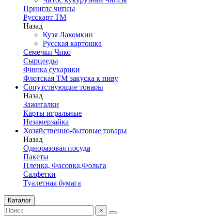
Принглс чипсы
Русскарт ТМ
Назад
Кузя Лакомкин
Русская картошка
Семечки Чико
Сырцееды
Фишка сухарики
Флотская ТМ закуска к пиву
Сопутствующие товары
Назад
Зажигалки
Карты игральные
Незамерзайка
Хозяйственно-бытовые товары
Назад
Одноразовая посуда
Пакеты
Пленка, Фасовка,Фольга
Салфетки
Туалетная бумага
Каталог
×