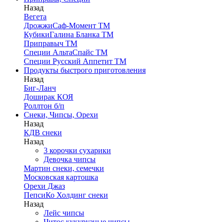
Назад
Вегета
ДрожжиСаф-Момент ТМ
КубикиГалина Бланка ТМ
Приправыч ТМ
Специи АльтаСпайс ТМ
Специи Русский Аппетит ТМ
Продукты быстрого приготовления
Назад
Биг-Ланч
Доширак КОЯ
Роллтон б/п
Снеки, Чипсы, Орехи
Назад
КДВ снеки
Назад
3 корочки сухарики
Девочка чипсы
Мартин снеки, семечки
Московская картошка
Орехи Джаз
ПепсиКо Холдинг снеки
Назад
Лейс чипсы
Читос кукурузные чипсы