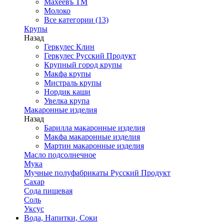
Махеевъ ТМ
Молоко
Все категории (13)
Крупы
Назад
Геркулес Клин
Геркулес Русский Продукт
Крупный город крупы
Макфа крупы
Мистраль крупы
Нордик каши
Увелка крупа
Макаронные изделия
Назад
Барилла макаронные изделия
Макфа макаронные изделия
Мартин макаронные изделия
Масло подсолнечное
Мука
Мучные полуфабрикаты Русский Продукт
Сахар
Сода пищевая
Соль
Уксус
Вода, Напитки, Соки