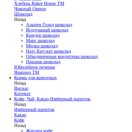
Хлебцы Baker House ТМ
Чокопай Орион
Шоколад
Назад
Альпен Гольд шоколад
Воздушный шоколад
Киндер шоколад
Марс шоколад
Милка шоколад
Натс,Кит-кат шоколад
Объединенные кондитеры шоколад
Пикник шоколад
Юбилейное печенье
Яшкино ТМ
Корма для животных
Назад
Вискас
Китекат
Кофе, Чай, Какао,Имбирный напиток
Назад
Имбирный напиток
Какао
Кофе
Назад
Жардин кофе