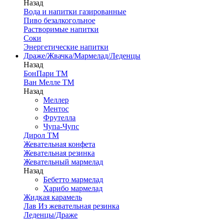
Назад
Вода и напитки газированные
Пиво безалкогольное
Растворимые напитки
Соки
Энергетические напитки
Драже/Жвачка/Мармелад/Леденцы
Назад
БонПари ТМ
Ван Мелле ТМ
Назад
Меллер
Ментос
Фрутелла
Чупа-Чупс
Дирол ТМ
Жевательная конфета
Жевательная резинка
Жевательный мармелад
Назад
Бебетто мармелад
Харибо мармелад
Жидкая карамель
Лав Из жевательная резинка
Леденцы/Драже