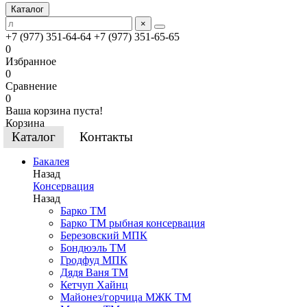
Каталог
×
+7 (977) 351-64-64
+7 (977) 351-65-65
0
Избранное
0
Сравнение
0
Ваша корзина пуста!
Корзина
Каталог
Контакты
Бакалея
Назад
Консервация
Назад
Барко ТМ
Барко ТМ рыбная консервация
Березовский МПК
Бондюэль ТМ
Гродфуд МПК
Дядя Ваня ТМ
Кетчуп Хайнц
Майонез/горчица МЖК ТМ