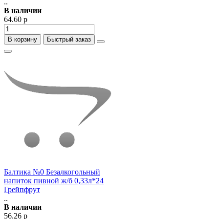
..
В наличии
64.60 р
В корзину
Быстрый заказ
Балтика №0 Безалкогольный
напиток пивной ж/б 0,33л*24
Грейпфрут
..
В наличии
56.26 р