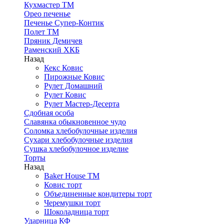
Кухмастер ТМ
Орео печенье
Печенье Супер-Контик
Полет ТМ
Пряник Демичев
Раменский ХКБ
Назад
Кекс Ковис
Пирожные Ковис
Рулет Домашний
Рулет Ковис
Рулет Мастер-Десерта
Сдобная особа
Славянка обыкновенное чудо
Соломка хлебобулочные изделия
Сухари хлебобулочные изделия
Сушка хлебобулочное изделие
Торты
Назад
Baker House ТМ
Ковис торт
Объединенные кондитеры торт
Черемушки торт
Шоколадница торт
Ударница КФ