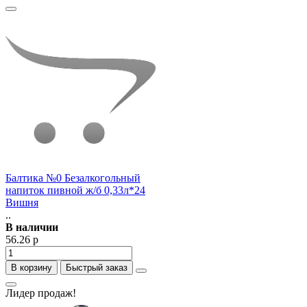
Балтика №0 Безалкогольный
напиток пивной ж/б 0,33л*24
Вишня
..
В наличии
56.26 р
В корзину
Быстрый заказ
Лидер продаж!