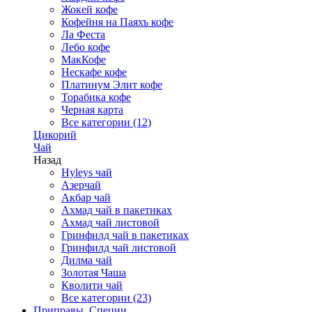
Жокей кофе
Кофейня на Паяхъ кофе
Ла Феста
Лебо кофе
МакКофе
Нескафе кофе
Платинум Элит кофе
Торабика кофе
Черная карта
Все категории (12)
Цикорий
Чай
Назад
Hyleys чай
Азерчай
Акбар чай
Ахмад чай в пакетиках
Ахмад чай листовой
Гринфилд чай в пакетиках
Гринфилд чай листовой
Дилма чай
Золотая Чаша
Кволити чай
Все категории (23)
Приправы, Специи