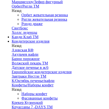
Маршмеллоу/Зефир фигурный
ОрбитРигли ТМ
Назад
Орбит жевательная резинка
Ригли жевательная резинка
Рондо драже
СвитБокс
Холлс леденцы
Канди Клаб ТМ
Кондитерские изделия
Назад
Азовская КФ
Акульчев вафли
Барни пирожное
Волжский пекарь ТМ
Датское печенье в ж/б
Европейские кондитерские изделия
Завтраки Нестле ТМ
К/Октябрь печенье/вафли
Конфеты/Наборы конфет
Назад
Наборы конфет
Фасованные конфеты
Крекер Кузнецкий
Круассаны 7 -DAYS ТМ