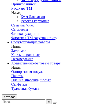
Принглс чипсы
Русскарт ТМ
Назад
Кузя Лакомкин
Русская картошка
Семечки Чико
Сырцееды
Фишка сухарики
Флотская ТМ закуска к пиву
Сопутствующие товары
Назад
Зажигалки
Карты игральные
Незамерзайка
Хозяйственно-бытовые товары
Назад
Одноразовая посуда
Пакеты
Пленка, Фасовка,Фольга
Салфетки
Туалетная бумага
Каталог
×