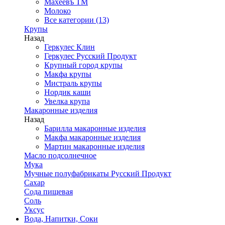
Махеевъ ТМ
Молоко
Все категории (13)
Крупы
Назад
Геркулес Клин
Геркулес Русский Продукт
Крупный город крупы
Макфа крупы
Мистраль крупы
Нордик каши
Увелка крупа
Макаронные изделия
Назад
Барилла макаронные изделия
Макфа макаронные изделия
Мартин макаронные изделия
Масло подсолнечное
Мука
Мучные полуфабрикаты Русский Продукт
Сахар
Сода пищевая
Соль
Уксус
Вода, Напитки, Соки