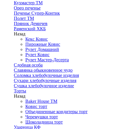
Кухмастер ТМ
Орео печенье
Печенье Супер-Контик
Полет ТМ
Пряник Демичев
Раменский ХКБ
Назад
Кекс Ковис
Пирожные Ковис
Рулет Домашний
Рулет Ковис
Рулет Мастер-Десерта
Сдобная особа
Славянка обыкновенное чудо
Соломка хлебобулочные изделия
Сухари хлебобулочные изделия
Сушка хлебобулочное изделие
Торты
Назад
Baker House ТМ
Ковис торт
Объединенные кондитеры торт
Черемушки торт
Шоколадница торт
Ударница КФ