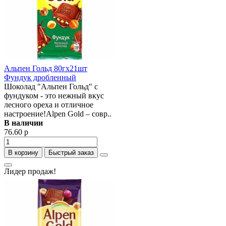
Альпен Гольд 80гх21шт
Фундук дробленный
Шоколад "Альпен Гольд" с
фундуком - это нежный вкус
лесного ореха и отличное
настроение!Alpen Gold – совр..
В наличии
76.60 р
В корзину
Быстрый заказ
Лидер продаж!