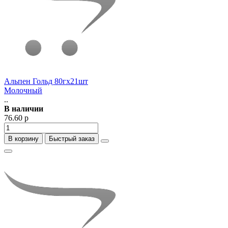
Альпен Гольд 80гх21шт
Молочный
..
В наличии
76.60 р
В корзину
Быстрый заказ