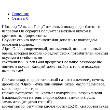
Описание
Отзывы
0
Шоколад "Альпен Гольд" отличный подарок для близкого
человека! Он обрадует получателя нежным вкусом и
креативным оформлением.
Вручите его как комплимент или дополните шоколадом
основной подарок.
Alpen Gold – современный, динамичный, инновационный
бренд, который постоянно радует своих потребителей новыми
вкусами и необычными
сочетаниями. Alpen Gold предлагает большое разнообразие
линеек и вкусов. Каждый может выбрать то, что подходит
именно ему!
Состав: сахар, жир растительный (масло пальмовое), печенье
дробленое "Орео" (мука пшеничная, cахар, масло пальмовое,
какао-порошок, сироп
глюкозно-фруктозный, крахмал кукурузный, разрыхлители
(гидрокарбонат натрия, гидрокарбонат аммония), соль,
эмульгатор (лецитин соевый),
ароматизатор, регулятор кислотности (Е524)), сыворотка сухая