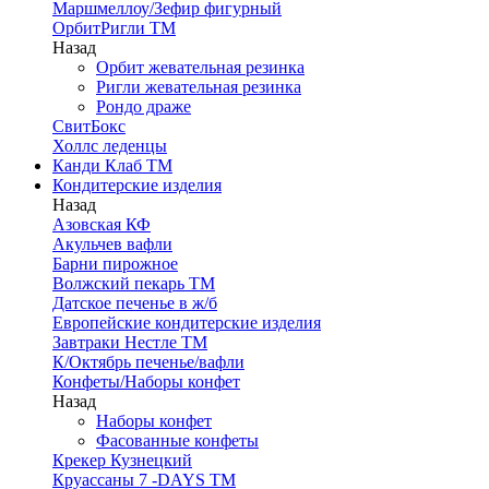
Маршмеллоу/Зефир фигурный
ОрбитРигли ТМ
Назад
Орбит жевательная резинка
Ригли жевательная резинка
Рондо драже
СвитБокс
Холлс леденцы
Канди Клаб ТМ
Кондитерские изделия
Назад
Азовская КФ
Акульчев вафли
Барни пирожное
Волжский пекарь ТМ
Датское печенье в ж/б
Европейские кондитерские изделия
Завтраки Нестле ТМ
К/Октябрь печенье/вафли
Конфеты/Наборы конфет
Назад
Наборы конфет
Фасованные конфеты
Крекер Кузнецкий
Круассаны 7 -DAYS ТМ