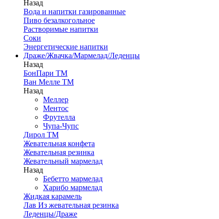
Назад
Вода и напитки газированные
Пиво безалкогольное
Растворимые напитки
Соки
Энергетические напитки
Драже/Жвачка/Мармелад/Леденцы
Назад
БонПари ТМ
Ван Мелле ТМ
Назад
Меллер
Ментос
Фрутелла
Чупа-Чупс
Дирол ТМ
Жевательная конфета
Жевательная резинка
Жевательный мармелад
Назад
Бебетто мармелад
Харибо мармелад
Жидкая карамель
Лав Из жевательная резинка
Леденцы/Драже