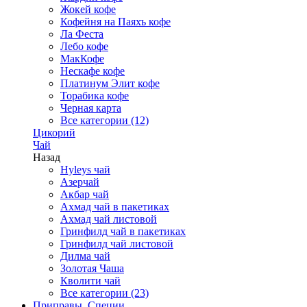
Жокей кофе
Кофейня на Паяхъ кофе
Ла Феста
Лебо кофе
МакКофе
Нескафе кофе
Платинум Элит кофе
Торабика кофе
Черная карта
Все категории (12)
Цикорий
Чай
Назад
Hyleys чай
Азерчай
Акбар чай
Ахмад чай в пакетиках
Ахмад чай листовой
Гринфилд чай в пакетиках
Гринфилд чай листовой
Дилма чай
Золотая Чаша
Кволити чай
Все категории (23)
Приправы, Специи