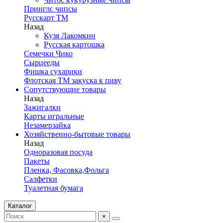
Принглс чипсы
Русскарт ТМ
Назад
Кузя Лакомкин
Русская картошка
Семечки Чико
Сырцееды
Фишка сухарики
Флотская ТМ закуска к пиву
Сопутствующие товары
Назад
Зажигалки
Карты игральные
Незамерзайка
Хозяйственно-бытовые товары
Назад
Одноразовая посуда
Пакеты
Пленка, Фасовка,Фольга
Салфетки
Туалетная бумага
Каталог
×