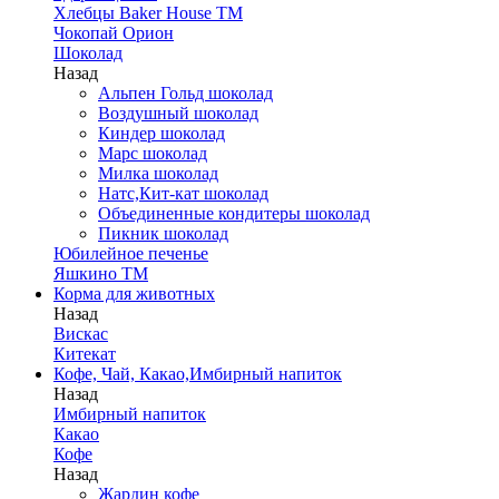
Хлебцы Baker House ТМ
Чокопай Орион
Шоколад
Назад
Альпен Гольд шоколад
Воздушный шоколад
Киндер шоколад
Марс шоколад
Милка шоколад
Натс,Кит-кат шоколад
Объединенные кондитеры шоколад
Пикник шоколад
Юбилейное печенье
Яшкино ТМ
Корма для животных
Назад
Вискас
Китекат
Кофе, Чай, Какао,Имбирный напиток
Назад
Имбирный напиток
Какао
Кофе
Назад
Жардин кофе