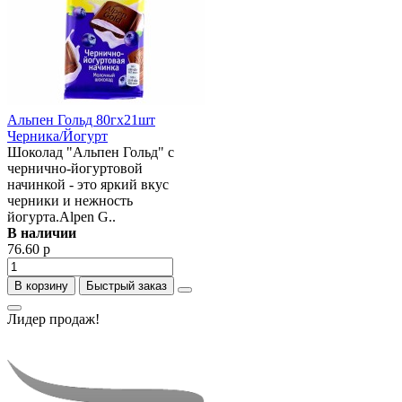
Альпен Гольд 80гх21шт
Черника/Йогурт
Шоколад "Альпен Гольд" с
чернично-йогуртовой
начинкой - это яркий вкус
черники и нежность
йогурта.Alpen G..
В наличии
76.60 р
В корзину
Быстрый заказ
Лидер продаж!