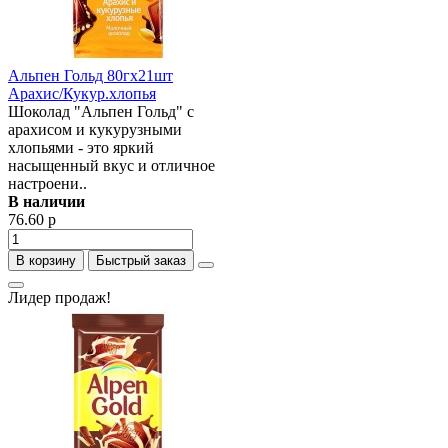
Альпен Гольд 80гх21шт
Арахис/Кукур.хлопья
Шоколад "Альпен Гольд" с
арахисом и кукурузными
хлопьями - это яркий
насыщенный вкус и отличное
настроени..
В наличии
76.60 р
В корзину
Быстрый заказ
Лидер продаж!