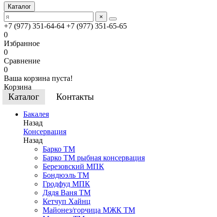
Каталог
×
+7 (977) 351-64-64
+7 (977) 351-65-65
0
Избранное
0
Сравнение
0
Ваша корзина пуста!
Корзина
Каталог
Контакты
Бакалея
Назад
Консервация
Назад
Барко ТМ
Барко ТМ рыбная консервация
Березовский МПК
Бондюэль ТМ
Гродфуд МПК
Дядя Ваня ТМ
Кетчуп Хайнц
Майонез/горчица МЖК ТМ