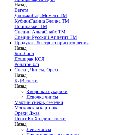
Назад
Вегета
ДрожжиСаф-Момент ТМ
КубикиГалина Бланка ТМ
Приправыч ТМ
Специи АльтаСпайс ТМ
Специи Русский Аппетит ТМ
Продукты быстрого приготовления
Назад
Биг-Ланч
Доширак КОЯ
Роллтон б/п
Снеки, Чипсы, Орехи
Назад
КДВ снеки
Назад
3 корочки сухарики
Девочка чипсы
Мартин снеки, семечки
Московская картошка
Орехи Джаз
ПепсиКо Холдинг снеки
Назад
Лейс чипсы
Читос кукурузные чипсы