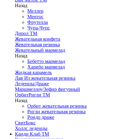
Назад
Меллер
Ментос
Фрутелла
Чупа-Чупс
Дирол ТМ
Жевательная конфета
Жевательная резинка
Жевательный мармелад
Назад
Бебетто мармелад
Харибо мармелад
Жидкая карамель
Лав Из жевательная резинка
Леденцы/Драже
Маршмеллоу/Зефир фигурный
ОрбитРигли ТМ
Назад
Орбит жевательная резинка
Ригли жевательная резинка
Рондо драже
СвитБокс
Холлс леденцы
Канди Клаб ТМ