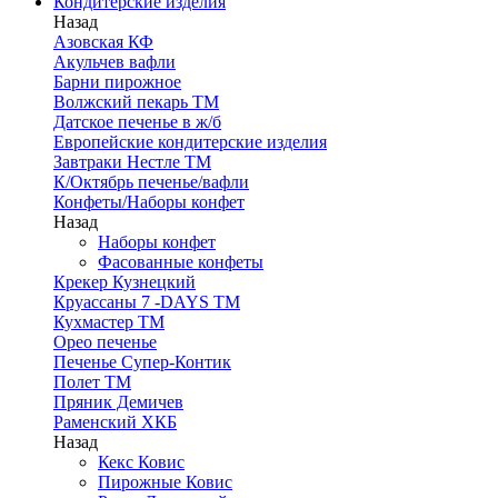
Кондитерские изделия
Назад
Азовская КФ
Акульчев вафли
Барни пирожное
Волжский пекарь ТМ
Датское печенье в ж/б
Европейские кондитерские изделия
Завтраки Нестле ТМ
К/Октябрь печенье/вафли
Конфеты/Наборы конфет
Назад
Наборы конфет
Фасованные конфеты
Крекер Кузнецкий
Круассаны 7 -DAYS ТМ
Кухмастер ТМ
Орео печенье
Печенье Супер-Контик
Полет ТМ
Пряник Демичев
Раменский ХКБ
Назад
Кекс Ковис
Пирожные Ковис