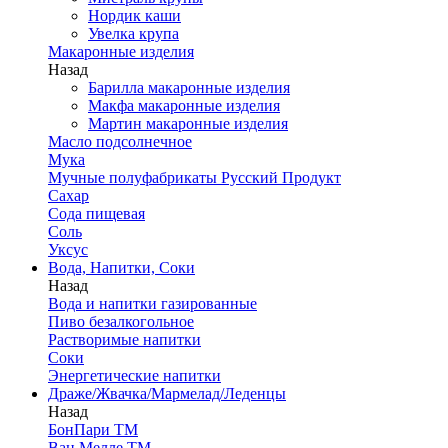
Нордик каши
Увелка крупа
Макаронные изделия
Назад
Барилла макаронные изделия
Макфа макаронные изделия
Мартин макаронные изделия
Масло подсолнечное
Мука
Мучные полуфабрикаты Русский Продукт
Сахар
Сода пищевая
Соль
Уксус
Вода, Напитки, Соки
Назад
Вода и напитки газированные
Пиво безалкогольное
Растворимые напитки
Соки
Энергетические напитки
Драже/Жвачка/Мармелад/Леденцы
Назад
БонПари ТМ
Ван Мелле ТМ