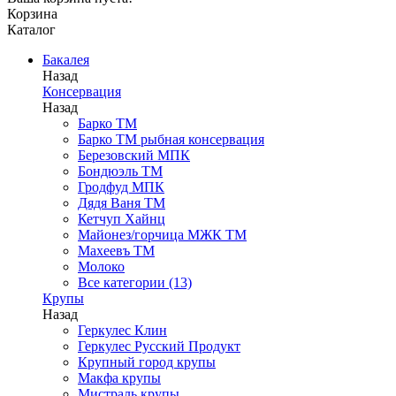
Корзина
Каталог
Бакалея
Назад
Консервация
Назад
Барко ТМ
Барко ТМ рыбная консервация
Березовский МПК
Бондюэль ТМ
Гродфуд МПК
Дядя Ваня ТМ
Кетчуп Хайнц
Майонез/горчица МЖК ТМ
Махеевъ ТМ
Молоко
Все категории (13)
Крупы
Назад
Геркулес Клин
Геркулес Русский Продукт
Крупный город крупы
Макфа крупы
Мистраль крупы