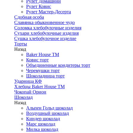
Рулет Домашний
Рулет Ковис
Рулет Мастер-Десерта
Сдобная особа
Славянка обыкновенное чудо
Соломка хлебобулочные изделия
Сухари хлебобулочные изделия
Сушка хлебобулочное изделие
Торты
Назад
Baker House ТМ
Ковис торт
Объединенные кондитеры торт
Черемушки торт
Шоколадница торт
Ударница КФ
Хлебцы Baker House ТМ
Чокопай Орион
Шоколад
Назад
Альпен Гольд шоколад
Воздушный шоколад
Киндер шоколад
Марс шоколад
Милка шоколад