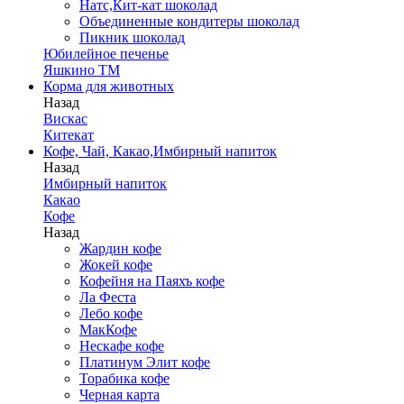
Натс,Кит-кат шоколад
Объединенные кондитеры шоколад
Пикник шоколад
Юбилейное печенье
Яшкино ТМ
Корма для животных
Назад
Вискас
Китекат
Кофе, Чай, Какао,Имбирный напиток
Назад
Имбирный напиток
Какао
Кофе
Назад
Жардин кофе
Жокей кофе
Кофейня на Паяхъ кофе
Ла Феста
Лебо кофе
МакКофе
Нескафе кофе
Платинум Элит кофе
Торабика кофе
Черная карта