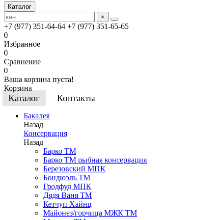
Каталог
×
+7 (977) 351-64-64
+7 (977) 351-65-65
0
Избранное
0
Сравнение
0
Ваша корзина пуста!
Корзина
Каталог
Контакты
Бакалея
Назад
Консервация
Назад
Барко ТМ
Барко ТМ рыбная консервация
Березовский МПК
Бондюэль ТМ
Гродфуд МПК
Дядя Ваня ТМ
Кетчуп Хайнц
Майонез/горчица МЖК ТМ