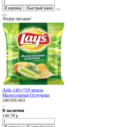
В корзину
Быстрый заказ
Лидер продаж!
Лейс 140 г*19 чипсы
Малосольные Огручики
340 056 663
..
В наличии
140.78 р