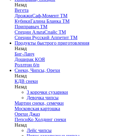
Назад
Вегета
ДрожжиСаф-Момент ТМ
КубикиГалина Бланка ТМ
Приправыч ТМ
Специи АльтаСпайс ТМ
Специи Русский Аппетит ТМ
Продукты быстрого приготовления
Назад
Биг-Ланч
Доширак КОЯ
Роллтон б/п
Снеки, Чипсы, Орехи
Назад
КДВ снеки
Назад
3 корочки сухарики
Девочка чипсы
Мартин снеки, семечки
Московская картошка
Орехи Джаз
ПепсиКо Холдинг снеки
Назад
Лейс чипсы
Читос кукурузные чипсы