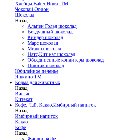
Хлебцы Baker House ТМ
Чокопай Орион
Шоколад
Назад
Альпен Гольд шоколад
Воздушный шоколад
Киндер шоколад
Марс шоколад
Милка шоколад
Натс,Кит-кат шоколад
Объединенные кондитеры шоколад
Пикник шоколад
Юбилейное печенье
Яшкино ТМ
Корма для животных
Назад
Вискас
Китекат
Кофе, Чай, Какао,Имбирный напиток
Назад
Имбирный напиток
Какао
Кофе
Назад
Жардин кофе