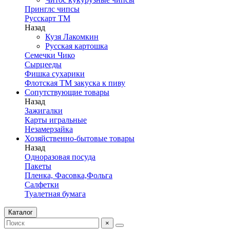
Принглс чипсы
Русскарт ТМ
Назад
Кузя Лакомкин
Русская картошка
Семечки Чико
Сырцееды
Фишка сухарики
Флотская ТМ закуска к пиву
Сопутствующие товары
Назад
Зажигалки
Карты игральные
Незамерзайка
Хозяйственно-бытовые товары
Назад
Одноразовая посуда
Пакеты
Пленка, Фасовка,Фольга
Салфетки
Туалетная бумага
Каталог
×