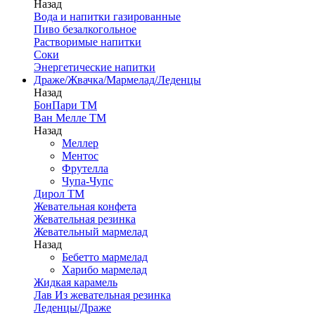
Назад
Вода и напитки газированные
Пиво безалкогольное
Растворимые напитки
Соки
Энергетические напитки
Драже/Жвачка/Мармелад/Леденцы
Назад
БонПари ТМ
Ван Мелле ТМ
Назад
Меллер
Ментос
Фрутелла
Чупа-Чупс
Дирол ТМ
Жевательная конфета
Жевательная резинка
Жевательный мармелад
Назад
Бебетто мармелад
Харибо мармелад
Жидкая карамель
Лав Из жевательная резинка
Леденцы/Драже