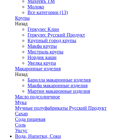
Махеевъ ТМ
Молоко
Все категории (13)
Крупы
Назад
Геркулес Клин
Геркулес Русский Продукт
Крупный город крупы
Макфа крупы
Мистраль крупы
Нордик каши
Увелка крупа
Макаронные изделия
Назад
Барилла макаронные изделия
Макфа макаронные изделия
Мартин макаронные изделия
Масло подсолнечное
Мука
Мучные полуфабрикаты Русский Продукт
Сахар
Сода пищевая
Соль
Уксус
Вода, Напитки, Соки