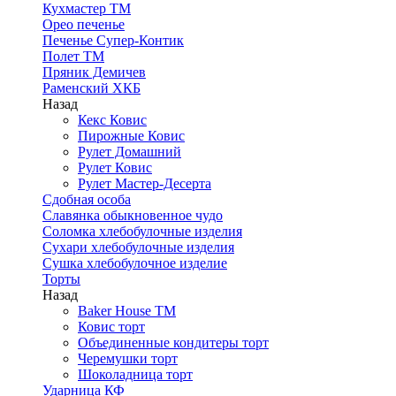
Кухмастер ТМ
Орео печенье
Печенье Супер-Контик
Полет ТМ
Пряник Демичев
Раменский ХКБ
Назад
Кекс Ковис
Пирожные Ковис
Рулет Домашний
Рулет Ковис
Рулет Мастер-Десерта
Сдобная особа
Славянка обыкновенное чудо
Соломка хлебобулочные изделия
Сухари хлебобулочные изделия
Сушка хлебобулочное изделие
Торты
Назад
Baker House ТМ
Ковис торт
Объединенные кондитеры торт
Черемушки торт
Шоколадница торт
Ударница КФ