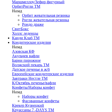
Маршмеллоу/Зефир фигурный
ОрбитРигли ТМ
Назад
Орбит жевательная резинка
Ригли жевательная резинка
Рондо драже
СвитБокс
Холлс леденцы
Канди Клаб ТМ
Кондитерские изделия
Назад
Азовская КФ
Акульчев вафли
Барни пирожное
Волжский пекарь ТМ
Датское печенье в ж/б
Европейские кондитерские изделия
Завтраки Нестле ТМ
К/Октябрь печенье/вафли
Конфеты/Наборы конфет
Назад
Наборы конфет
Фасованные конфеты
Крекер Кузнецкий
Круассаны 7 -DAYS ТМ