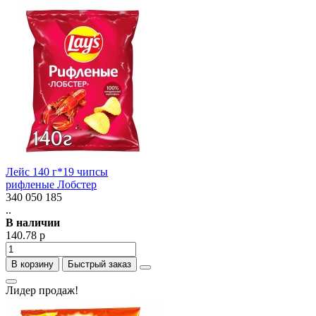
Лейс 140 г*19 чипсы
рифленые Лобстер
340 050 185
..
В наличии
140.78 р
В корзину
Быстрый заказ
Лидер продаж!