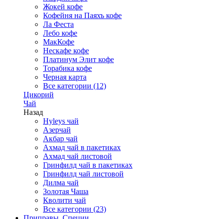
Жокей кофе
Кофейня на Паяхъ кофе
Ла Феста
Лебо кофе
МакКофе
Нескафе кофе
Платинум Элит кофе
Торабика кофе
Черная карта
Все категории (12)
Цикорий
Чай
Назад
Hyleys чай
Азерчай
Акбар чай
Ахмад чай в пакетиках
Ахмад чай листовой
Гринфилд чай в пакетиках
Гринфилд чай листовой
Дилма чай
Золотая Чаша
Кволити чай
Все категории (23)
Приправы, Специи