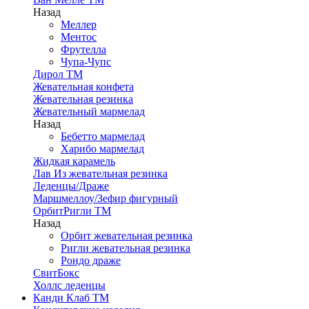
Назад
Меллер
Ментос
Фрутелла
Чупа-Чупс
Дирол ТМ
Жевательная конфета
Жевательная резинка
Жевательный мармелад
Назад
Бебетто мармелад
Харибо мармелад
Жидкая карамель
Лав Из жевательная резинка
Леденцы/Драже
Маршмеллоу/Зефир фигурный
ОрбитРигли ТМ
Назад
Орбит жевательная резинка
Ригли жевательная резинка
Рондо драже
СвитБокс
Холлс леденцы
Канди Клаб ТМ