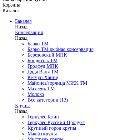
Корзина
Каталог
Бакалея
Назад
Консервация
Назад
Барко ТМ
Барко ТМ рыбная консервация
Березовский МПК
Бондюэль ТМ
Гродфуд МПК
Дядя Ваня ТМ
Кетчуп Хайнц
Майонез/горчица МЖК ТМ
Махеевъ ТМ
Молоко
Все категории (13)
Крупы
Назад
Геркулес Клин
Геркулес Русский Продукт
Крупный город крупы
Макфа крупы
Мистраль крупы