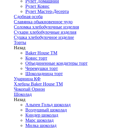
Рулет Домашний
Рулет Ковис
Рулет Мастер-Десерта
Сдобная особа
Славянка обыкновенное чудо
Соломка хлебобулочные изделия
Сухари хлебобулочные изделия
Сушка хлебобулочное изделие
Торты
Назад
Baker House ТМ
Ковис торт
Объединенные кондитеры торт
Черемушки торт
Шоколадница торт
Ударница КФ
Хлебцы Baker House ТМ
Чокопай Орион
Шоколад
Назад
Альпен Гольд шоколад
Воздушный шоколад
Киндер шоколад
Марс шоколад
Милка шоколад