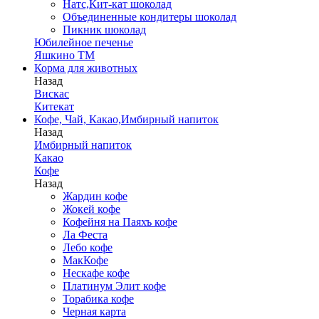
Натс,Кит-кат шоколад
Объединенные кондитеры шоколад
Пикник шоколад
Юбилейное печенье
Яшкино ТМ
Корма для животных
Назад
Вискас
Китекат
Кофе, Чай, Какао,Имбирный напиток
Назад
Имбирный напиток
Какао
Кофе
Назад
Жардин кофе
Жокей кофе
Кофейня на Паяхъ кофе
Ла Феста
Лебо кофе
МакКофе
Нескафе кофе
Платинум Элит кофе
Торабика кофе
Черная карта