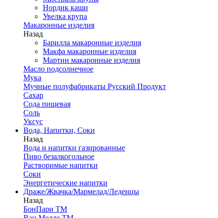
Нордик каши
Увелка крупа
Макаронные изделия
Назад
Барилла макаронные изделия
Макфа макаронные изделия
Мартин макаронные изделия
Масло подсолнечное
Мука
Мучные полуфабрикаты Русский Продукт
Сахар
Сода пищевая
Соль
Уксус
Вода, Напитки, Соки
Назад
Вода и напитки газированные
Пиво безалкогольное
Растворимые напитки
Соки
Энергетические напитки
Драже/Жвачка/Мармелад/Леденцы
Назад
БонПари ТМ
Ван Мелле ТМ