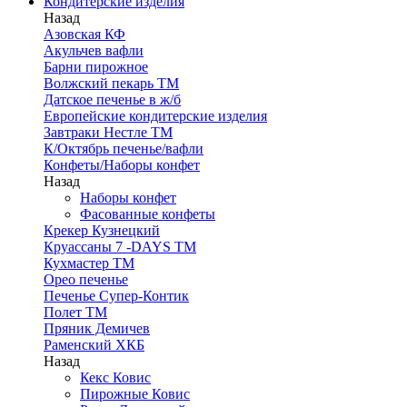
Кондитерские изделия
Назад
Азовская КФ
Акульчев вафли
Барни пирожное
Волжский пекарь ТМ
Датское печенье в ж/б
Европейские кондитерские изделия
Завтраки Нестле ТМ
К/Октябрь печенье/вафли
Конфеты/Наборы конфет
Назад
Наборы конфет
Фасованные конфеты
Крекер Кузнецкий
Круассаны 7 -DAYS ТМ
Кухмастер ТМ
Орео печенье
Печенье Супер-Контик
Полет ТМ
Пряник Демичев
Раменский ХКБ
Назад
Кекс Ковис
Пирожные Ковис