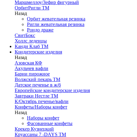
Маршмеллоу/Зефир фигурный
ОрбитРигли ТМ
Назад
Орбит жевательная резинка
Ригли жевательная резинка
Рондо драже
СвитБокс
Холлс леденцы
Канди Клаб ТМ
Кондитерские изделия
Назад
Азовская КФ
Акульчев вафли
Барни пирожное
Волжский пекарь ТМ
Датское печенье в ж/б
Европейские кондитерские изделия
Завтраки Нестле ТМ
К/Октябрь печенье/вафли
Конфеты/Наборы конфет
Назад
Наборы конфет
Фасованные конфеты
Крекер Кузнецкий
Круассаны 7 -DAYS ТМ