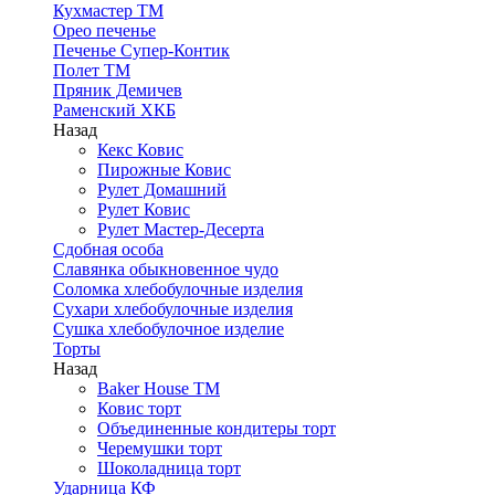
Кухмастер ТМ
Орео печенье
Печенье Супер-Контик
Полет ТМ
Пряник Демичев
Раменский ХКБ
Назад
Кекс Ковис
Пирожные Ковис
Рулет Домашний
Рулет Ковис
Рулет Мастер-Десерта
Сдобная особа
Славянка обыкновенное чудо
Соломка хлебобулочные изделия
Сухари хлебобулочные изделия
Сушка хлебобулочное изделие
Торты
Назад
Baker House ТМ
Ковис торт
Объединенные кондитеры торт
Черемушки торт
Шоколадница торт
Ударница КФ