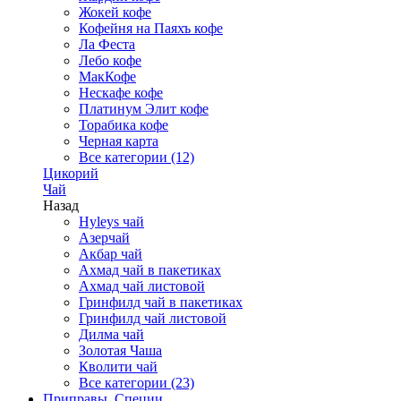
Жокей кофе
Кофейня на Паяхъ кофе
Ла Феста
Лебо кофе
МакКофе
Нескафе кофе
Платинум Элит кофе
Торабика кофе
Черная карта
Все категории (12)
Цикорий
Чай
Назад
Hyleys чай
Азерчай
Акбар чай
Ахмад чай в пакетиках
Ахмад чай листовой
Гринфилд чай в пакетиках
Гринфилд чай листовой
Дилма чай
Золотая Чаша
Кволити чай
Все категории (23)
Приправы, Специи