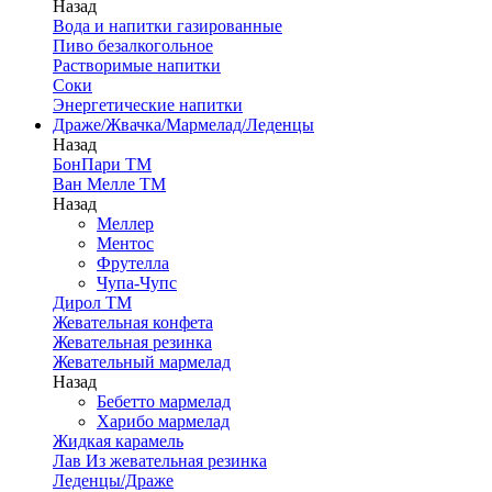
Назад
Вода и напитки газированные
Пиво безалкогольное
Растворимые напитки
Соки
Энергетические напитки
Драже/Жвачка/Мармелад/Леденцы
Назад
БонПари ТМ
Ван Мелле ТМ
Назад
Меллер
Ментос
Фрутелла
Чупа-Чупс
Дирол ТМ
Жевательная конфета
Жевательная резинка
Жевательный мармелад
Назад
Бебетто мармелад
Харибо мармелад
Жидкая карамель
Лав Из жевательная резинка
Леденцы/Драже