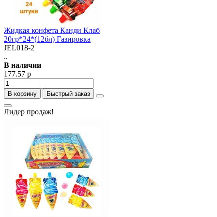
Жидкая конфета Канди Клаб
20гр*24*(12бл) Газировка
JEL018-2
..
В наличии
177.57 р
В корзину
Быстрый заказ
Лидер продаж!