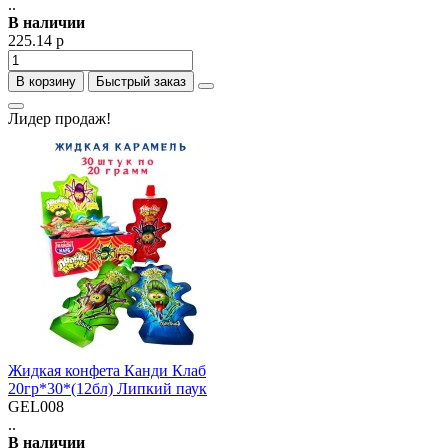
..
В наличии
225.14 р
В корзину
Быстрый заказ
Лидер продаж!
Жидкая конфета Канди Клаб
20гр*30*(12бл) Липкий паук
GEL008
..
В наличии