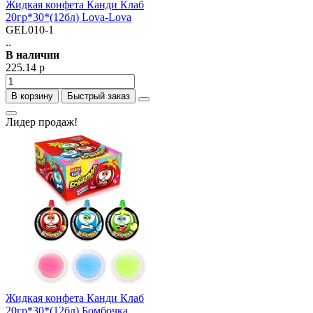
Жидкая конфета Канди Клаб
20гр*30*(12бл) Lova-Lova
GEL010-1
..
В наличии
225.14 р
В корзину
Быстрый заказ
Лидер продаж!
Жидкая конфета Канди Клаб
20гр*30*(12бл) Бомбочка