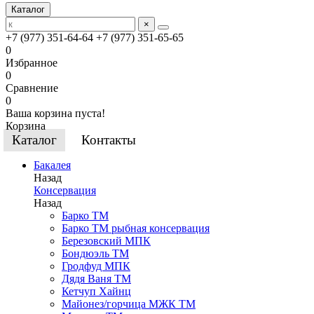
Каталог
×
+7 (977) 351-64-64
+7 (977) 351-65-65
0
Избранное
0
Сравнение
0
Ваша корзина пуста!
Корзина
Каталог
Контакты
Бакалея
Назад
Консервация
Назад
Барко ТМ
Барко ТМ рыбная консервация
Березовский МПК
Бондюэль ТМ
Гродфуд МПК
Дядя Ваня ТМ
Кетчуп Хайнц
Майонез/горчица МЖК ТМ