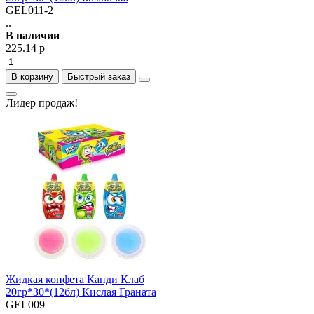
GEL011-2
..
В наличии
225.14 р
В корзину
Быстрый заказ
Лидер продаж!
Жидкая конфета Канди Клаб
20гр*30*(12бл) Кислая Граната
GEL009