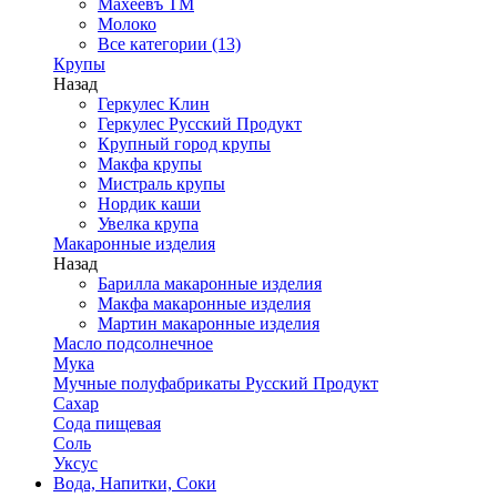
Махеевъ ТМ
Молоко
Все категории (13)
Крупы
Назад
Геркулес Клин
Геркулес Русский Продукт
Крупный город крупы
Макфа крупы
Мистраль крупы
Нордик каши
Увелка крупа
Макаронные изделия
Назад
Барилла макаронные изделия
Макфа макаронные изделия
Мартин макаронные изделия
Масло подсолнечное
Мука
Мучные полуфабрикаты Русский Продукт
Сахар
Сода пищевая
Соль
Уксус
Вода, Напитки, Соки