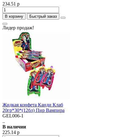
234.51 р
В корзину
Быстрый заказ
Лидер продаж!
Жидкая конфета Канди Клаб
20гр*30*(12бл) Пир Вампира
GEL006-1
..
В наличии
225.14 р