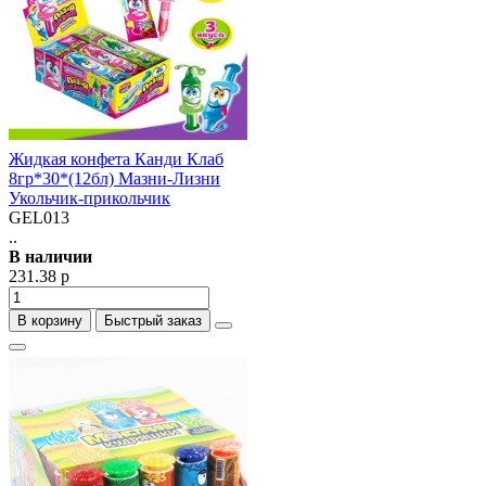
Жидкая конфета Канди Клаб
8гр*30*(12бл) Мазни-Лизни
Укольчик-прикольчик
GEL013
..
В наличии
231.38 р
В корзину
Быстрый заказ