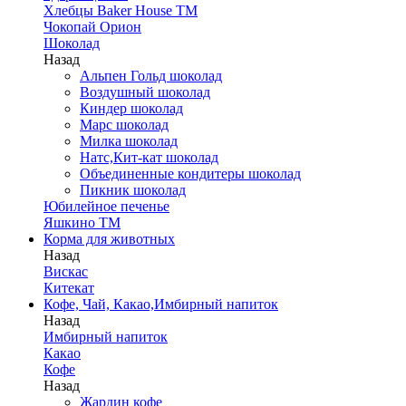
Хлебцы Baker House ТМ
Чокопай Орион
Шоколад
Назад
Альпен Гольд шоколад
Воздушный шоколад
Киндер шоколад
Марс шоколад
Милка шоколад
Натс,Кит-кат шоколад
Объединенные кондитеры шоколад
Пикник шоколад
Юбилейное печенье
Яшкино ТМ
Корма для животных
Назад
Вискас
Китекат
Кофе, Чай, Какао,Имбирный напиток
Назад
Имбирный напиток
Какао
Кофе
Назад
Жардин кофе