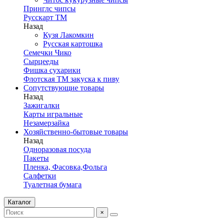
Принглс чипсы
Русскарт ТМ
Назад
Кузя Лакомкин
Русская картошка
Семечки Чико
Сырцееды
Фишка сухарики
Флотская ТМ закуска к пиву
Сопутствующие товары
Назад
Зажигалки
Карты игральные
Незамерзайка
Хозяйственно-бытовые товары
Назад
Одноразовая посуда
Пакеты
Пленка, Фасовка,Фольга
Салфетки
Туалетная бумага
Каталог
×