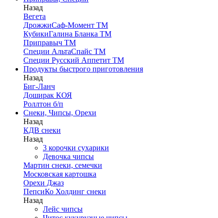
Назад
Вегета
ДрожжиСаф-Момент ТМ
КубикиГалина Бланка ТМ
Приправыч ТМ
Специи АльтаСпайс ТМ
Специи Русский Аппетит ТМ
Продукты быстрого приготовления
Назад
Биг-Ланч
Доширак КОЯ
Роллтон б/п
Снеки, Чипсы, Орехи
Назад
КДВ снеки
Назад
3 корочки сухарики
Девочка чипсы
Мартин снеки, семечки
Московская картошка
Орехи Джаз
ПепсиКо Холдинг снеки
Назад
Лейс чипсы
Читос кукурузные чипсы