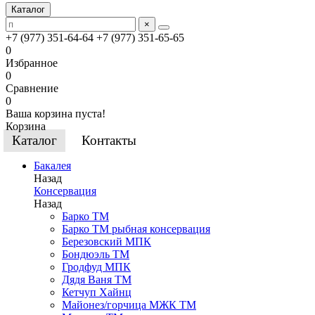
Каталог
×
+7 (977) 351-64-64
+7 (977) 351-65-65
0
Избранное
0
Сравнение
0
Ваша корзина пуста!
Корзина
Каталог
Контакты
Бакалея
Назад
Консервация
Назад
Барко ТМ
Барко ТМ рыбная консервация
Березовский МПК
Бондюэль ТМ
Гродфуд МПК
Дядя Ваня ТМ
Кетчуп Хайнц
Майонез/горчица МЖК ТМ