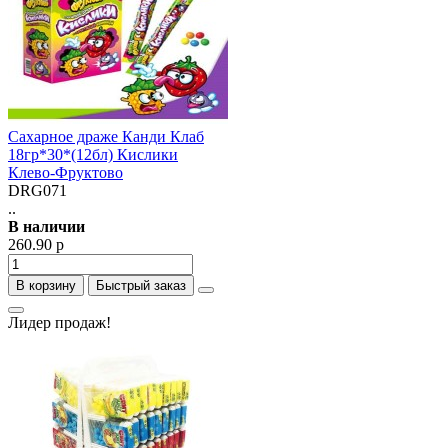
Сахарное драже Канди Клаб
18гр*30*(12бл) Кислики
Клево-Фруктово
DRG071
..
В наличии
260.90 р
В корзину
Быстрый заказ
Лидер продаж!