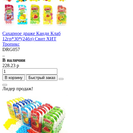
Сахарное драже Канди Клаб
12гр*30*(24бл) Свит ХИТ
Тропикс
DRG057
..
В наличии
228.23 р
В корзину
Быстрый заказ
Лидер продаж!