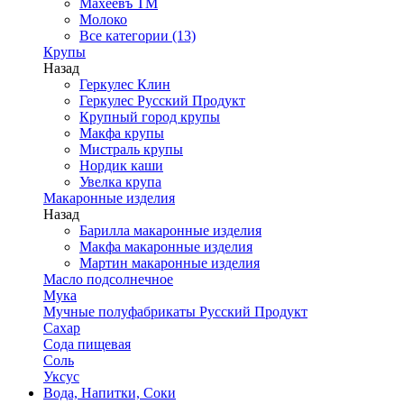
Махеевъ ТМ
Молоко
Все категории (13)
Крупы
Назад
Геркулес Клин
Геркулес Русский Продукт
Крупный город крупы
Макфа крупы
Мистраль крупы
Нордик каши
Увелка крупа
Макаронные изделия
Назад
Барилла макаронные изделия
Макфа макаронные изделия
Мартин макаронные изделия
Масло подсолнечное
Мука
Мучные полуфабрикаты Русский Продукт
Сахар
Сода пищевая
Соль
Уксус
Вода, Напитки, Соки