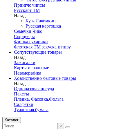
Принглс чипсы
Русскарт ТМ
Назад
Кузя Лакомкин
Русская картошка
Семечки Чико
Сырцееды
Фишка сухарики
Флотская ТМ закуска к пиву
Сопутствующие товары
Назад
Зажигалки
Карты игральные
Незамерзайка
Хозяйственно-бытовые товары
Назад
Одноразовая посуда
Пакеты
Пленка, Фасовка,Фольга
Салфетки
Туалетная бумага
Каталог
×