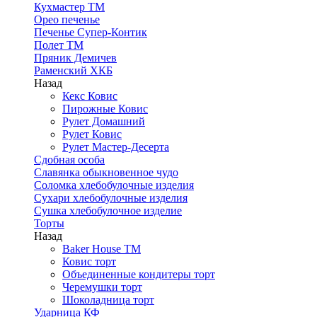
Кухмастер ТМ
Орео печенье
Печенье Супер-Контик
Полет ТМ
Пряник Демичев
Раменский ХКБ
Назад
Кекс Ковис
Пирожные Ковис
Рулет Домашний
Рулет Ковис
Рулет Мастер-Десерта
Сдобная особа
Славянка обыкновенное чудо
Соломка хлебобулочные изделия
Сухари хлебобулочные изделия
Сушка хлебобулочное изделие
Торты
Назад
Baker House ТМ
Ковис торт
Объединенные кондитеры торт
Черемушки торт
Шоколадница торт
Ударница КФ