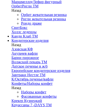
Маршмеллоу/Зефир фигурный
ОрбитРигли ТМ
Назад
Орбит жевательная резинка
Ригли жевательная резинка
Рондо драже
СвитБокс
Холлс леденцы
Канди Клаб ТМ
Кондитерские изделия
Назад
Азовская КФ
Акульчев вафли
Барни пирожное
Волжский пекарь ТМ
Датское печенье в ж/б
Европейские кондитерские изделия
Завтраки Нестле ТМ
К/Октябрь печенье/вафли
Конфеты/Наборы конфет
Назад
Наборы конфет
Фасованные конфеты
Крекер Кузнецкий
Круассаны 7 -DAYS ТМ