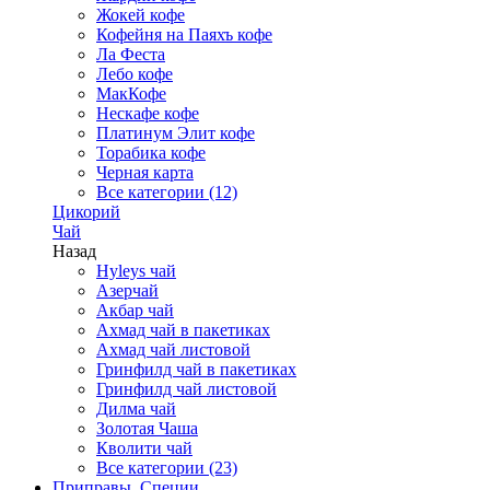
Жокей кофе
Кофейня на Паяхъ кофе
Ла Феста
Лебо кофе
МакКофе
Нескафе кофе
Платинум Элит кофе
Торабика кофе
Черная карта
Все категории (12)
Цикорий
Чай
Назад
Hyleys чай
Азерчай
Акбар чай
Ахмад чай в пакетиках
Ахмад чай листовой
Гринфилд чай в пакетиках
Гринфилд чай листовой
Дилма чай
Золотая Чаша
Кволити чай
Все категории (23)
Приправы, Специи