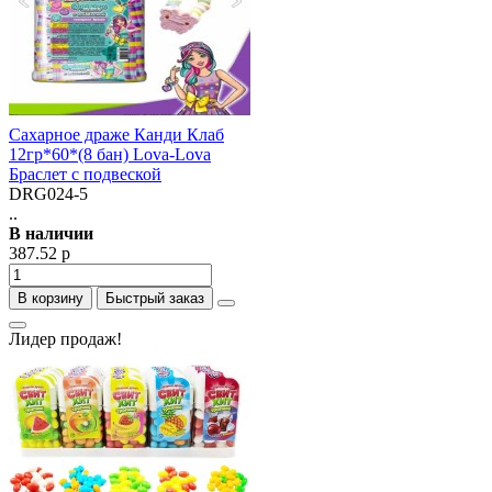
Сахарное драже Канди Клаб
12гр*60*(8 бан) Lova-Lova
Браслет с подвеской
DRG024-5
..
В наличии
387.52 р
В корзину
Быстрый заказ
Лидер продаж!