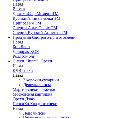
Назад
Вегета
ДрожжиСаф-Момент ТМ
КубикиГалина Бланка ТМ
Приправыч ТМ
Специи АльтаСпайс ТМ
Специи Русский Аппетит ТМ
Продукты быстрого приготовления
Назад
Биг-Ланч
Доширак КОЯ
Роллтон б/п
Снеки, Чипсы, Орехи
Назад
КДВ снеки
Назад
3 корочки сухарики
Девочка чипсы
Мартин снеки, семечки
Московская картошка
Орехи Джаз
ПепсиКо Холдинг снеки
Назад
Лейс чипсы
Читос кукурузные чипсы