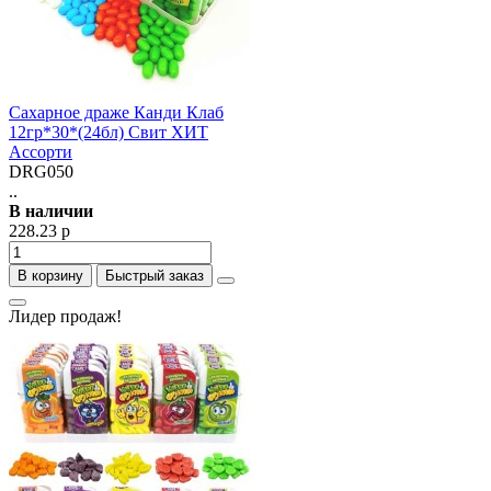
Сахарное драже Канди Клаб
12гр*30*(24бл) Свит ХИТ
Ассорти
DRG050
..
В наличии
228.23 р
В корзину
Быстрый заказ
Лидер продаж!