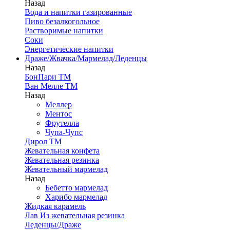
Назад
Вода и напитки газированные
Пиво безалкогольное
Растворимые напитки
Соки
Энергетические напитки
Драже/Жвачка/Мармелад/Леденцы
Назад
БонПари ТМ
Ван Мелле ТМ
Назад
Меллер
Ментос
Фрутелла
Чупа-Чупс
Дирол ТМ
Жевательная конфета
Жевательная резинка
Жевательный мармелад
Назад
Бебетто мармелад
Харибо мармелад
Жидкая карамель
Лав Из жевательная резинка
Леденцы/Драже