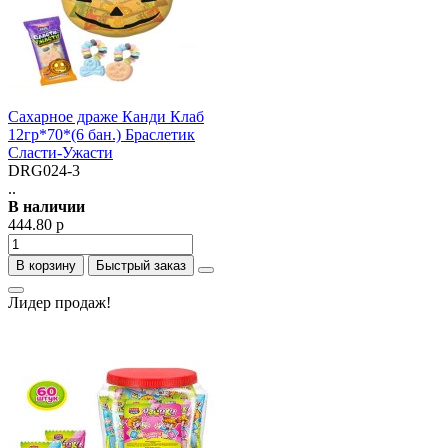
Сахарное драже Канди Клаб
12гр*70*(6 бан.) Браслетик
Сласти-Ужасти
DRG024-3
..
В наличии
444.80 р
В корзину
Быстрый заказ
Лидер продаж!