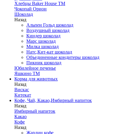
Хлебцы Baker House ТМ
Чокопай Орион
Шоколад
Назад
Альпен Гольд шоколад
Воздушный шоколад
Киндер шоколад
Марс шоколад
Милка шоколад
Натс,Кит-кат шоколад
Объединенные кондитеры шоколад
Пикник шоколад
Юбилейное печенье
Яшкино ТМ
Корма для животных
Назад
Вискас
Китекат
Кофе, Чай, Какао,Имбирный напиток
Назад
Имбирный напиток
Какао
Кофе
Назад
Жардин кофе