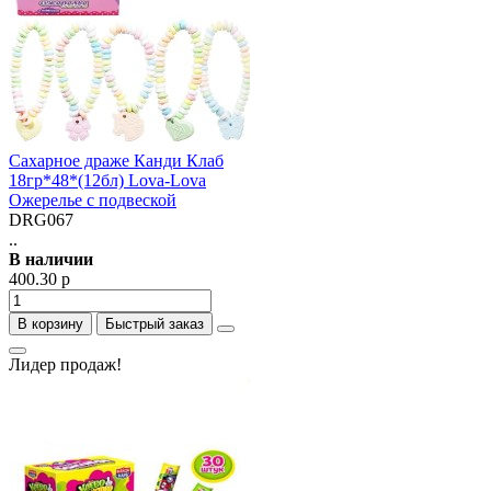
Сахарное драже Канди Клаб
18гр*48*(12бл) Lova-Lova
Ожерелье с подвеской
DRG067
..
В наличии
400.30 р
В корзину
Быстрый заказ
Лидер продаж!