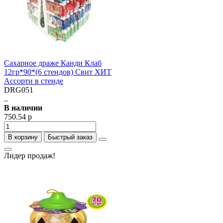
Сахарное драже Канди Клаб
12гр*90*(6 стендов) Свит ХИТ
Ассорти в стенде
DRG051
..
В наличии
750.54 р
В корзину
Быстрый заказ
Лидер продаж!