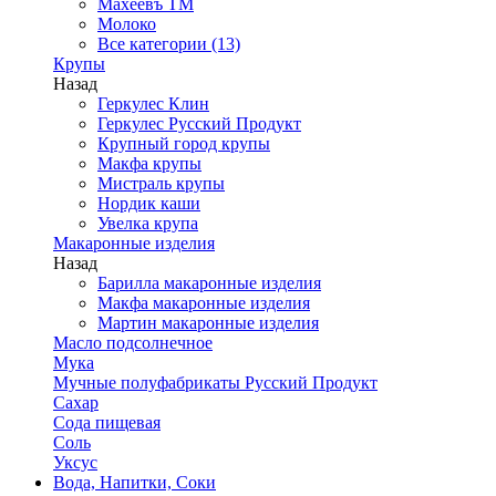
Махеевъ ТМ
Молоко
Все категории (13)
Крупы
Назад
Геркулес Клин
Геркулес Русский Продукт
Крупный город крупы
Макфа крупы
Мистраль крупы
Нордик каши
Увелка крупа
Макаронные изделия
Назад
Барилла макаронные изделия
Макфа макаронные изделия
Мартин макаронные изделия
Масло подсолнечное
Мука
Мучные полуфабрикаты Русский Продукт
Сахар
Сода пищевая
Соль
Уксус
Вода, Напитки, Соки