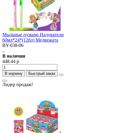
Мыльные пузыри Надуватели
60мл*24*(12бл) Медвежата
BY-038-06
..
В наличии
448.44 р
В корзину
Быстрый заказ
Лидер продаж!