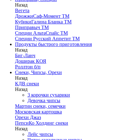
Назад
Вегета
ДрожжиСаф-Момент ТМ
КубикиГалина Бланка ТМ
Приправыч ТМ
Специи АльтаСпайс ТМ
Специи Русский Аппетит ТМ
Продукты быстрого приготовления
Назад
Биг-Ланч
Доширак КОЯ
Роллтон б/п
Снеки, Чипсы, Орехи
Назад
КДВ снеки
Назад
3 корочки сухарики
Девочка чипсы
Мартин снеки, семечки
Московская картошка
Орехи Джаз
ПепсиКо Холдинг снеки
Назад
Лейс чипсы
Читос кукурузные чипсы