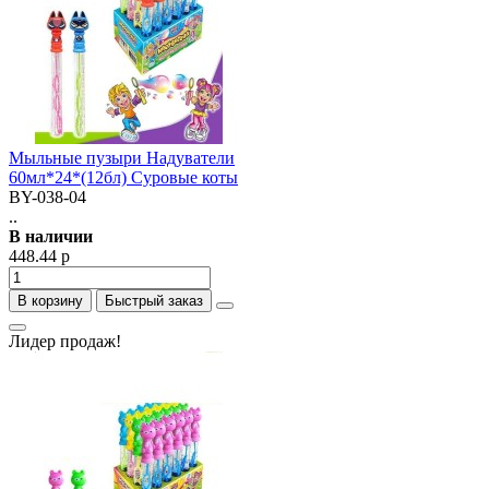
Мыльные пузыри Надуватели
60мл*24*(12бл) Суровые коты
BY-038-04
..
В наличии
448.44 р
В корзину
Быстрый заказ
Лидер продаж!