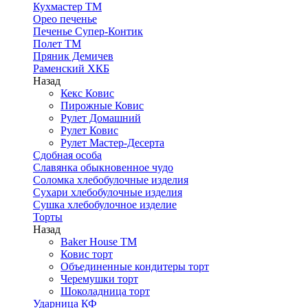
Кухмастер ТМ
Орео печенье
Печенье Супер-Контик
Полет ТМ
Пряник Демичев
Раменский ХКБ
Назад
Кекс Ковис
Пирожные Ковис
Рулет Домашний
Рулет Ковис
Рулет Мастер-Десерта
Сдобная особа
Славянка обыкновенное чудо
Соломка хлебобулочные изделия
Сухари хлебобулочные изделия
Сушка хлебобулочное изделие
Торты
Назад
Baker House ТМ
Ковис торт
Объединенные кондитеры торт
Черемушки торт
Шоколадница торт
Ударница КФ