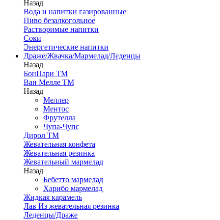
Назад
Вода и напитки газированные
Пиво безалкогольное
Растворимые напитки
Соки
Энергетические напитки
Драже/Жвачка/Мармелад/Леденцы
Назад
БонПари ТМ
Ван Мелле ТМ
Назад
Меллер
Ментос
Фрутелла
Чупа-Чупс
Дирол ТМ
Жевательная конфета
Жевательная резинка
Жевательный мармелад
Назад
Бебетто мармелад
Харибо мармелад
Жидкая карамель
Лав Из жевательная резинка
Леденцы/Драже