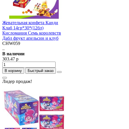
Жевательная конфета Канди
Клаб 14гр*30*(12бл)
Кисломания Семь королевств
Дабл фрукт апельсин и клуб
CHW059
..
В наличии
303.47 р
В корзину
Быстрый заказ
Лидер продаж!