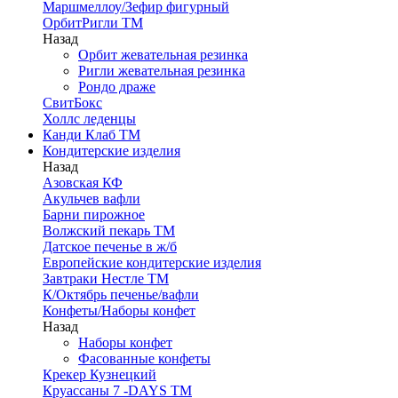
Маршмеллоу/Зефир фигурный
ОрбитРигли ТМ
Назад
Орбит жевательная резинка
Ригли жевательная резинка
Рондо драже
СвитБокс
Холлс леденцы
Канди Клаб ТМ
Кондитерские изделия
Назад
Азовская КФ
Акульчев вафли
Барни пирожное
Волжский пекарь ТМ
Датское печенье в ж/б
Европейские кондитерские изделия
Завтраки Нестле ТМ
К/Октябрь печенье/вафли
Конфеты/Наборы конфет
Назад
Наборы конфет
Фасованные конфеты
Крекер Кузнецкий
Круассаны 7 -DAYS ТМ