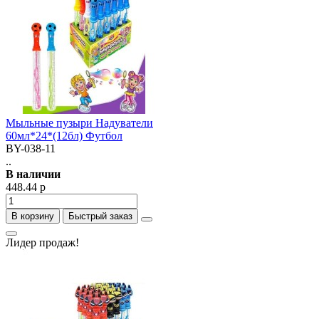
Мыльные пузыри Надуватели
60мл*24*(12бл) Футбол
BY-038-11
..
В наличии
448.44 р
В корзину
Быстрый заказ
Лидер продаж!