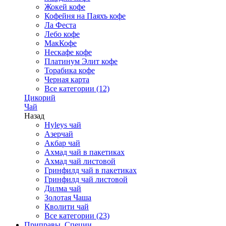
Жокей кофе
Кофейня на Паяхъ кофе
Ла Феста
Лебо кофе
МакКофе
Нескафе кофе
Платинум Элит кофе
Торабика кофе
Черная карта
Все категории (12)
Цикорий
Чай
Назад
Hyleys чай
Азерчай
Акбар чай
Ахмад чай в пакетиках
Ахмад чай листовой
Гринфилд чай в пакетиках
Гринфилд чай листовой
Дилма чай
Золотая Чаша
Кволити чай
Все категории (23)
Приправы, Специи