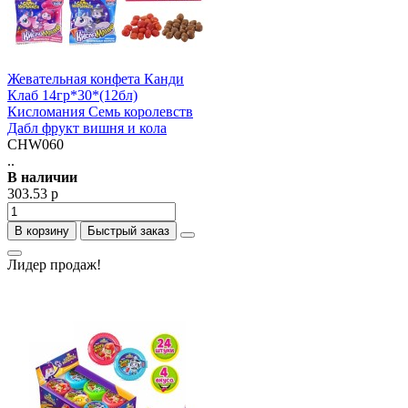
Жевательная конфета Канди
Клаб 14гр*30*(12бл)
Кисломания Семь королевств
Дабл фрукт вишня и кола
CHW060
..
В наличии
303.53 р
В корзину
Быстрый заказ
Лидер продаж!