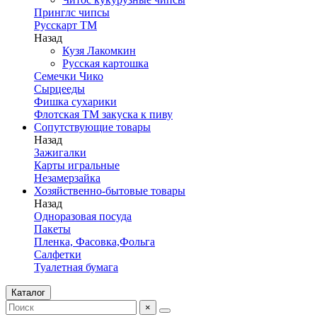
Принглс чипсы
Русскарт ТМ
Назад
Кузя Лакомкин
Русская картошка
Семечки Чико
Сырцееды
Фишка сухарики
Флотская ТМ закуска к пиву
Сопутствующие товары
Назад
Зажигалки
Карты игральные
Незамерзайка
Хозяйственно-бытовые товары
Назад
Одноразовая посуда
Пакеты
Пленка, Фасовка,Фольга
Салфетки
Туалетная бумага
Каталог
×