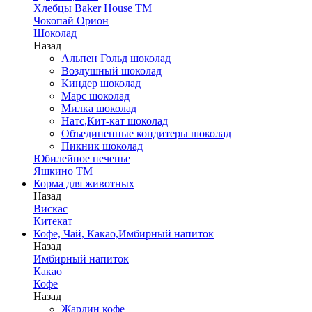
Хлебцы Baker House ТМ
Чокопай Орион
Шоколад
Назад
Альпен Гольд шоколад
Воздушный шоколад
Киндер шоколад
Марс шоколад
Милка шоколад
Натс,Кит-кат шоколад
Объединенные кондитеры шоколад
Пикник шоколад
Юбилейное печенье
Яшкино ТМ
Корма для животных
Назад
Вискас
Китекат
Кофе, Чай, Какао,Имбирный напиток
Назад
Имбирный напиток
Какао
Кофе
Назад
Жардин кофе