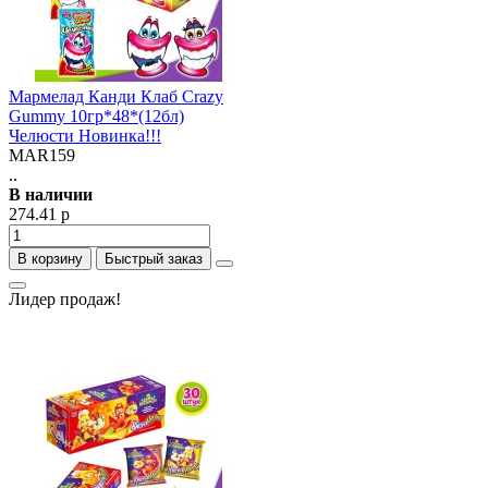
Мармелад Канди Клаб Crazy
Gummy 10гр*48*(12бл)
Челюсти Новинка!!!
MAR159
..
В наличии
274.41 р
В корзину
Быстрый заказ
Лидер продаж!