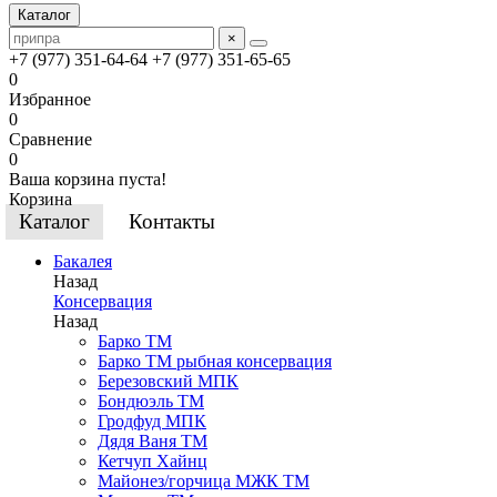
Каталог
×
+7 (977) 351-64-64
+7 (977) 351-65-65
0
Избранное
0
Сравнение
0
Ваша корзина пуста!
Корзина
Каталог
Контакты
Бакалея
Назад
Консервация
Назад
Барко ТМ
Барко ТМ рыбная консервация
Березовский МПК
Бондюэль ТМ
Гродфуд МПК
Дядя Ваня ТМ
Кетчуп Хайнц
Майонез/горчица МЖК ТМ