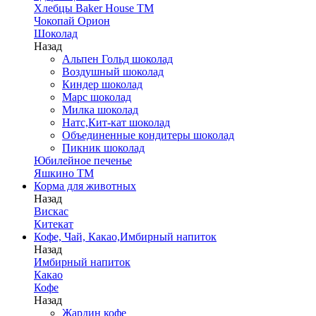
Хлебцы Baker House ТМ
Чокопай Орион
Шоколад
Назад
Альпен Гольд шоколад
Воздушный шоколад
Киндер шоколад
Марс шоколад
Милка шоколад
Натс,Кит-кат шоколад
Объединенные кондитеры шоколад
Пикник шоколад
Юбилейное печенье
Яшкино ТМ
Корма для животных
Назад
Вискас
Китекат
Кофе, Чай, Какао,Имбирный напиток
Назад
Имбирный напиток
Какао
Кофе
Назад
Жардин кофе