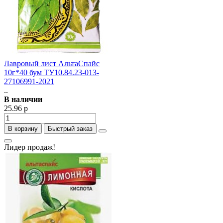
Лавровый лист АльтаСпайс
10г*40 бум ТУ10.84.23-013-
27106991-2021
..
В наличии
25.96 р
В корзину
Быстрый заказ
Лидер продаж!