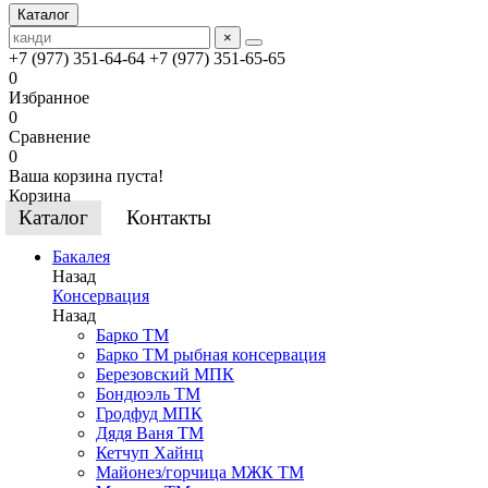
Каталог
×
+7 (977) 351-64-64
+7 (977) 351-65-65
0
Избранное
0
Сравнение
0
Ваша корзина пуста!
Корзина
Каталог
Контакты
Бакалея
Назад
Консервация
Назад
Барко ТМ
Барко ТМ рыбная консервация
Березовский МПК
Бондюэль ТМ
Гродфуд МПК
Дядя Ваня ТМ
Кетчуп Хайнц
Майонез/горчица МЖК ТМ