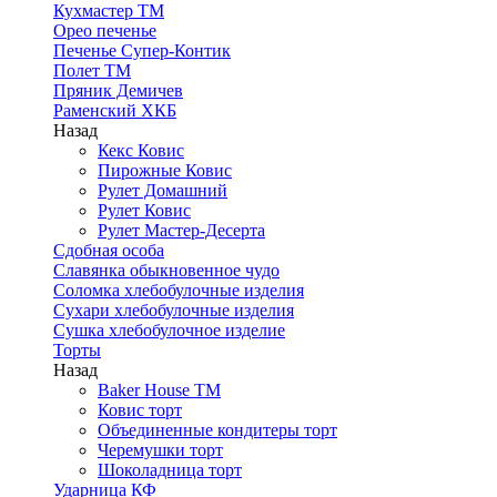
Кухмастер ТМ
Орео печенье
Печенье Супер-Контик
Полет ТМ
Пряник Демичев
Раменский ХКБ
Назад
Кекс Ковис
Пирожные Ковис
Рулет Домашний
Рулет Ковис
Рулет Мастер-Десерта
Сдобная особа
Славянка обыкновенное чудо
Соломка хлебобулочные изделия
Сухари хлебобулочные изделия
Сушка хлебобулочное изделие
Торты
Назад
Baker House ТМ
Ковис торт
Объединенные кондитеры торт
Черемушки торт
Шоколадница торт
Ударница КФ