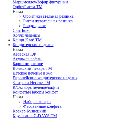
Маршмеллоу/Зефир фигурный
ОрбитРигли ТМ
Назад
Орбит жевательная резинка
Ригли жевательная резинка
Рондо драже
СвитБокс
Холлс леденцы
Канди Клаб ТМ
Кондитерские изделия
Назад
Азовская КФ
Акульчев вафли
Барни пирожное
Волжский пекарь ТМ
Датское печенье в ж/б
Европейские кондитерские изделия
Завтраки Нестле ТМ
К/Октябрь печенье/вафли
Конфеты/Наборы конфет
Назад
Наборы конфет
Фасованные конфеты
Крекер Кузнецкий
Круассаны 7 -DAYS ТМ