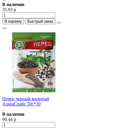
В наличии
35.93 р
В корзину
Быстрый заказ
Перец черный молотый
АльтаСпайс 50г*30
..
В наличии
90.44 р