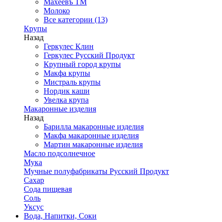
Махеевъ ТМ
Молоко
Все категории (13)
Крупы
Назад
Геркулес Клин
Геркулес Русский Продукт
Крупный город крупы
Макфа крупы
Мистраль крупы
Нордик каши
Увелка крупа
Макаронные изделия
Назад
Барилла макаронные изделия
Макфа макаронные изделия
Мартин макаронные изделия
Масло подсолнечное
Мука
Мучные полуфабрикаты Русский Продукт
Сахар
Сода пищевая
Соль
Уксус
Вода, Напитки, Соки