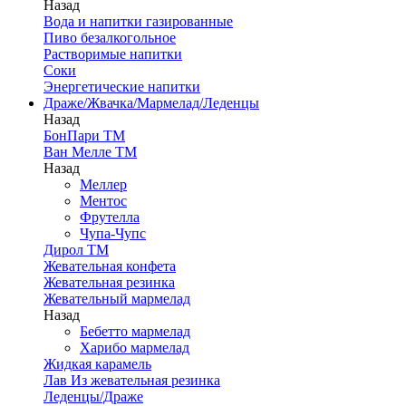
Назад
Вода и напитки газированные
Пиво безалкогольное
Растворимые напитки
Соки
Энергетические напитки
Драже/Жвачка/Мармелад/Леденцы
Назад
БонПари ТМ
Ван Мелле ТМ
Назад
Меллер
Ментос
Фрутелла
Чупа-Чупс
Дирол ТМ
Жевательная конфета
Жевательная резинка
Жевательный мармелад
Назад
Бебетто мармелад
Харибо мармелад
Жидкая карамель
Лав Из жевательная резинка
Леденцы/Драже