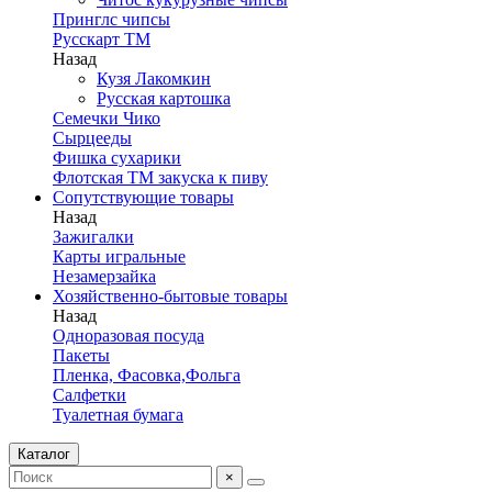
Принглс чипсы
Русскарт ТМ
Назад
Кузя Лакомкин
Русская картошка
Семечки Чико
Сырцееды
Фишка сухарики
Флотская ТМ закуска к пиву
Сопутствующие товары
Назад
Зажигалки
Карты игральные
Незамерзайка
Хозяйственно-бытовые товары
Назад
Одноразовая посуда
Пакеты
Пленка, Фасовка,Фольга
Салфетки
Туалетная бумага
Каталог
×