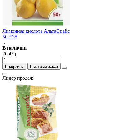
Лимонная кислота АльтаСпайс
50г*35
..
В наличии
20.47 р
В корзину
Быстрый заказ
Лидер продаж!