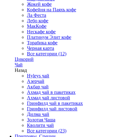
Жокей кофе
Кофейня на Паяхъ кофе
Ла Феста
Лебо кофе
МакКофе
Нескафе кофе
Платинум Элит кофе
Торабика кофе
Черная карта
Все категории (12)
Цикорий
Чай
Назад
Hyleys чай
Азерчай
Акбар чай
Ахмад чай в пакетиках
Ахмад чай листовой
Гринфилд чай в пакетиках
Гринфилд чай листовой
Дилма чай
Золотая Чаша
Кволити чай
Все категории (23)
Приправы, Специи