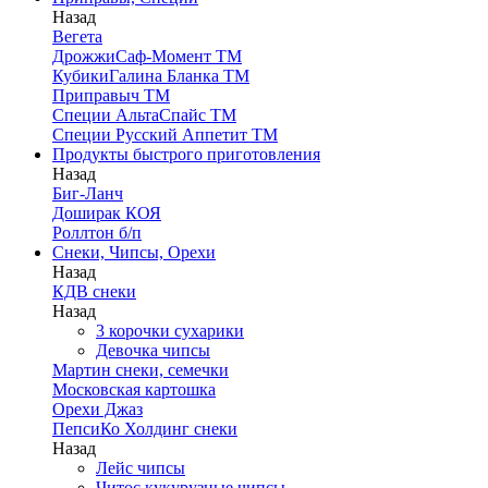
Назад
Вегета
ДрожжиСаф-Момент ТМ
КубикиГалина Бланка ТМ
Приправыч ТМ
Специи АльтаСпайс ТМ
Специи Русский Аппетит ТМ
Продукты быстрого приготовления
Назад
Биг-Ланч
Доширак КОЯ
Роллтон б/п
Снеки, Чипсы, Орехи
Назад
КДВ снеки
Назад
3 корочки сухарики
Девочка чипсы
Мартин снеки, семечки
Московская картошка
Орехи Джаз
ПепсиКо Холдинг снеки
Назад
Лейс чипсы
Читос кукурузные чипсы