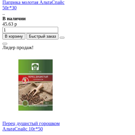
Паприка молотая АльтаСпайс
50г*30
..
В наличии
45.63 р
В корзину
Быстрый заказ
Лидер продаж!
Перец душистый горошком
АльтаСпайс 10г*50
..