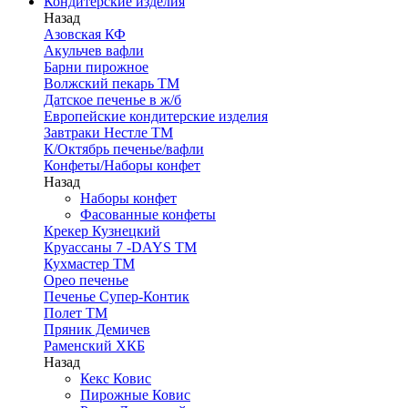
Кондитерские изделия
Назад
Азовская КФ
Акульчев вафли
Барни пирожное
Волжский пекарь ТМ
Датское печенье в ж/б
Европейские кондитерские изделия
Завтраки Нестле ТМ
К/Октябрь печенье/вафли
Конфеты/Наборы конфет
Назад
Наборы конфет
Фасованные конфеты
Крекер Кузнецкий
Круассаны 7 -DAYS ТМ
Кухмастер ТМ
Орео печенье
Печенье Супер-Контик
Полет ТМ
Пряник Демичев
Раменский ХКБ
Назад
Кекс Ковис
Пирожные Ковис