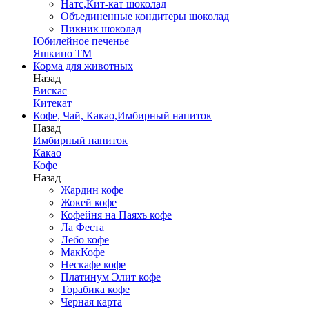
Натс,Кит-кат шоколад
Объединенные кондитеры шоколад
Пикник шоколад
Юбилейное печенье
Яшкино ТМ
Корма для животных
Назад
Вискас
Китекат
Кофе, Чай, Какао,Имбирный напиток
Назад
Имбирный напиток
Какао
Кофе
Назад
Жардин кофе
Жокей кофе
Кофейня на Паяхъ кофе
Ла Феста
Лебо кофе
МакКофе
Нескафе кофе
Платинум Элит кофе
Торабика кофе
Черная карта