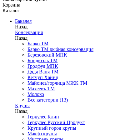
Корзина
Каталог
Бакалея
Назад
Консервация
Назад
Барко ТМ
Барко ТМ рыбная консервация
Березовский МПК
Бондюэль ТМ
Гродфуд МПК
Дядя Ваня ТМ
Кетчуп Хайнц
Майонез/горчица МЖК ТМ
Махеевъ ТМ
Молоко
Все категории (13)
Крупы
Назад
Геркулес Клин
Геркулес Русский Продукт
Крупный город крупы
Макфа крупы
Мистраль крупы