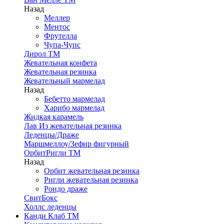
Назад
Меллер
Ментос
Фрутелла
Чупа-Чупс
Дирол ТМ
Жевательная конфета
Жевательная резинка
Жевательный мармелад
Назад
Бебетто мармелад
Харибо мармелад
Жидкая карамель
Лав Из жевательная резинка
Леденцы/Драже
Маршмеллоу/Зефир фигурный
ОрбитРигли ТМ
Назад
Орбит жевательная резинка
Ригли жевательная резинка
Рондо драже
СвитБокс
Холлс леденцы
Канди Клаб ТМ