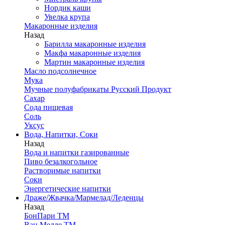
Нордик каши
Увелка крупа
Макаронные изделия
Назад
Барилла макаронные изделия
Макфа макаронные изделия
Мартин макаронные изделия
Масло подсолнечное
Мука
Мучные полуфабрикаты Русский Продукт
Сахар
Сода пищевая
Соль
Уксус
Вода, Напитки, Соки
Назад
Вода и напитки газированные
Пиво безалкогольное
Растворимые напитки
Соки
Энергетические напитки
Драже/Жвачка/Мармелад/Леденцы
Назад
БонПари ТМ
Ван Мелле ТМ