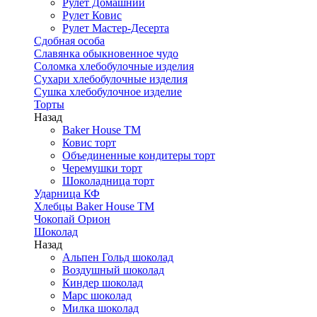
Рулет Домашний
Рулет Ковис
Рулет Мастер-Десерта
Сдобная особа
Славянка обыкновенное чудо
Соломка хлебобулочные изделия
Сухари хлебобулочные изделия
Сушка хлебобулочное изделие
Торты
Назад
Baker House ТМ
Ковис торт
Объединенные кондитеры торт
Черемушки торт
Шоколадница торт
Ударница КФ
Хлебцы Baker House ТМ
Чокопай Орион
Шоколад
Назад
Альпен Гольд шоколад
Воздушный шоколад
Киндер шоколад
Марс шоколад
Милка шоколад