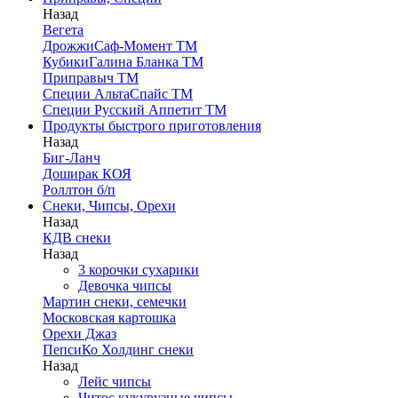
Назад
Вегета
ДрожжиСаф-Момент ТМ
КубикиГалина Бланка ТМ
Приправыч ТМ
Специи АльтаСпайс ТМ
Специи Русский Аппетит ТМ
Продукты быстрого приготовления
Назад
Биг-Ланч
Доширак КОЯ
Роллтон б/п
Снеки, Чипсы, Орехи
Назад
КДВ снеки
Назад
3 корочки сухарики
Девочка чипсы
Мартин снеки, семечки
Московская картошка
Орехи Джаз
ПепсиКо Холдинг снеки
Назад
Лейс чипсы
Читос кукурузные чипсы