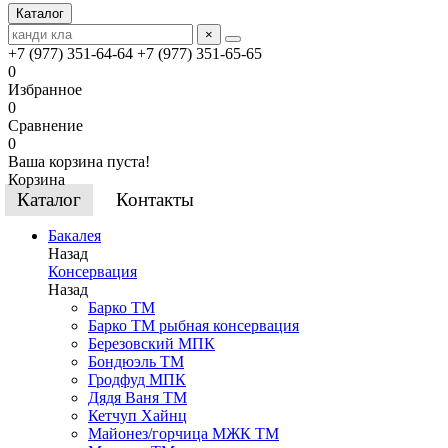
Каталог
×
+7 (977) 351-64-64
+7 (977) 351-65-65
0
Избранное
0
Сравнение
0
Ваша корзина пуста!
Корзина
Каталог
Контакты
Бакалея
Назад
Консервация
Назад
Барко ТМ
Барко ТМ рыбная консервация
Березовский МПК
Бондюэль ТМ
Гродфуд МПК
Дядя Ваня ТМ
Кетчуп Хайнц
Майонез/горчица МЖК ТМ