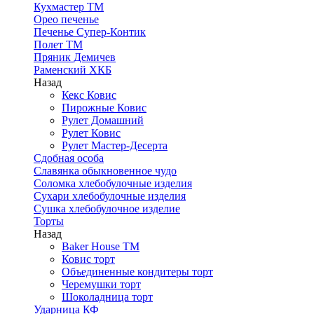
Кухмастер ТМ
Орео печенье
Печенье Супер-Контик
Полет ТМ
Пряник Демичев
Раменский ХКБ
Назад
Кекс Ковис
Пирожные Ковис
Рулет Домашний
Рулет Ковис
Рулет Мастер-Десерта
Сдобная особа
Славянка обыкновенное чудо
Соломка хлебобулочные изделия
Сухари хлебобулочные изделия
Сушка хлебобулочное изделие
Торты
Назад
Baker House ТМ
Ковис торт
Объединенные кондитеры торт
Черемушки торт
Шоколадница торт
Ударница КФ