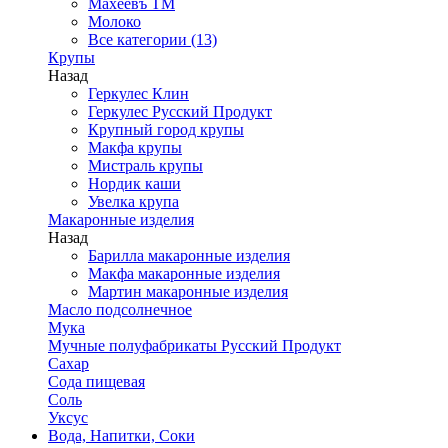
Махеевъ ТМ
Молоко
Все категории (13)
Крупы
Назад
Геркулес Клин
Геркулес Русский Продукт
Крупный город крупы
Макфа крупы
Мистраль крупы
Нордик каши
Увелка крупа
Макаронные изделия
Назад
Барилла макаронные изделия
Макфа макаронные изделия
Мартин макаронные изделия
Масло подсолнечное
Мука
Мучные полуфабрикаты Русский Продукт
Сахар
Сода пищевая
Соль
Уксус
Вода, Напитки, Соки