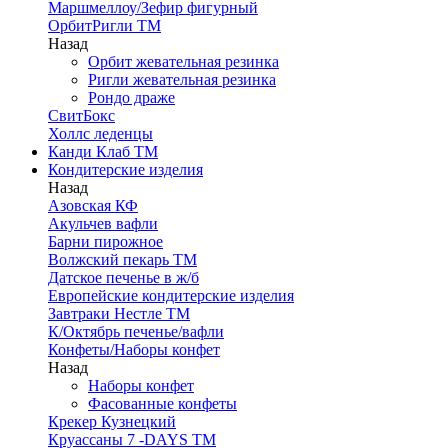
Маршмеллоу/Зефир фигурный
ОрбитРигли ТМ
Назад
Орбит жевательная резинка
Ригли жевательная резинка
Рондо драже
СвитБокс
Холлс леденцы
Канди Клаб ТМ
Кондитерские изделия
Назад
Азовская КФ
Акульчев вафли
Барни пирожное
Волжский пекарь ТМ
Датское печенье в ж/б
Европейские кондитерские изделия
Завтраки Нестле ТМ
К/Октябрь печенье/вафли
Конфеты/Наборы конфет
Назад
Наборы конфет
Фасованные конфеты
Крекер Кузнецкий
Круассаны 7 -DAYS ТМ