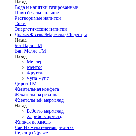
Назад
Вода и напитки газированные
Пиво безалкогольное
Растворимые напитки
Соки
Энергетические напитки
Драже/Жвачка/Мармелад/Леденцы
Назад
БонПари ТМ
Ван Мелле ТМ
Назад
Меллер
Ментос
Фрутелла
Чупа-Чупс
Дирол ТМ
Жевательная конфета
Жевательная резинка
Жевательный мармелад
Назад
Бебетто мармелад
Харибо мармелад
Жидкая карамель
Лав Из жевательная резинка
Леденцы/Драже