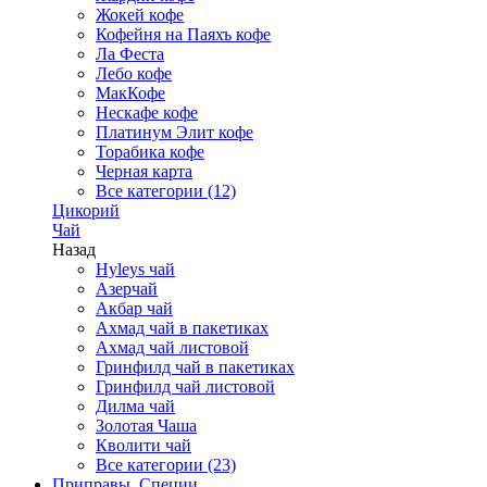
Жокей кофе
Кофейня на Паяхъ кофе
Ла Феста
Лебо кофе
МакКофе
Нескафе кофе
Платинум Элит кофе
Торабика кофе
Черная карта
Все категории (12)
Цикорий
Чай
Назад
Hyleys чай
Азерчай
Акбар чай
Ахмад чай в пакетиках
Ахмад чай листовой
Гринфилд чай в пакетиках
Гринфилд чай листовой
Дилма чай
Золотая Чаша
Кволити чай
Все категории (23)
Приправы, Специи