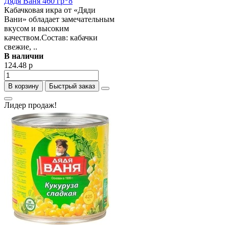
Дядя Ваня 460 гр*8
Кабачковая икра от «Дяди
Вани» обладает замечательным
вкусом и высоким
качеством.Состав: кабачки
свежие, ..
В наличии
124.48 р
В корзину
Быстрый заказ
Лидер продаж!