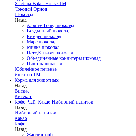
Хлебцы Baker House ТМ
Чокопай Орион
Шоколад
Назад
Альпен Гольд шоколад
Воздушный шоколад
Киндер шоколад
Марс шоколад
Милка шоколад
Натс,Кит-кат шоколад
Объединенные кондитеры шоколад
Пикник шоколад
Юбилейное печенье
Яшкино ТМ
Корма для животных
Назад
Вискас
Китекат
Кофе, Чай, Какао,Имбирный напиток
Назад
Имбирный напиток
Какао
Кофе
Назад
Жардин кофе