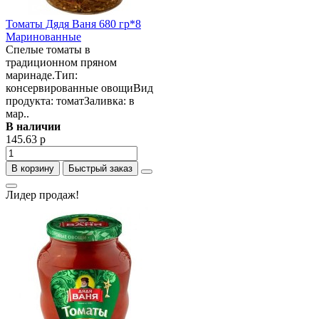
Томаты Дядя Ваня 680 гр*8
Маринованные
Спелые томаты в
традиционном пряном
маринаде.Тип:
консервированные овощиВид
продукта: томатЗаливка: в
мар..
В наличии
145.63 р
В корзину
Быстрый заказ
Лидер продаж!