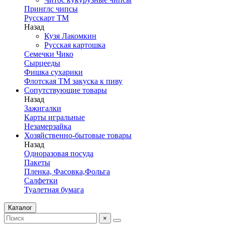
Принглс чипсы
Русскарт ТМ
Назад
Кузя Лакомкин
Русская картошка
Семечки Чико
Сырцееды
Фишка сухарики
Флотская ТМ закуска к пиву
Сопутствующие товары
Назад
Зажигалки
Карты игральные
Незамерзайка
Хозяйственно-бытовые товары
Назад
Одноразовая посуда
Пакеты
Пленка, Фасовка,Фольга
Салфетки
Туалетная бумага
Каталог
×