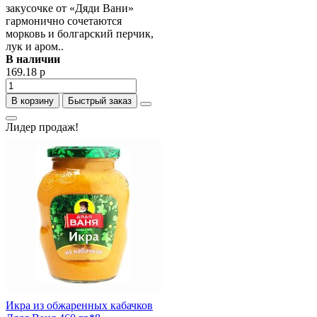
закусочке от «Дяди Вани»
гармонично сочетаются
морковь и болгарский перчик,
лук и аром..
В наличии
169.18 р
В корзину
Быстрый заказ
Лидер продаж!
Икра из обжаренных кабачков