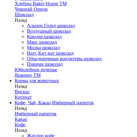
Хлебцы Baker House ТМ
Чокопай Орион
Шоколад
Назад
Альпен Гольд шоколад
Воздушный шоколад
Киндер шоколад
Марс шоколад
Милка шоколад
Натс,Кит-кат шоколад
Объединенные кондитеры шоколад
Пикник шоколад
Юбилейное печенье
Яшкино ТМ
Корма для животных
Назад
Вискас
Китекат
Кофе, Чай, Какао,Имбирный напиток
Назад
Имбирный напиток
Какао
Кофе
Назад
Жардин кофе