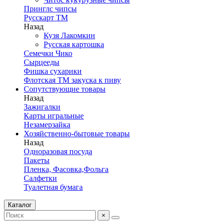
Принглс чипсы
Русскарт ТМ
Назад
Кузя Лакомкин
Русская картошка
Семечки Чико
Сырцееды
Фишка сухарики
Флотская ТМ закуска к пиву
Сопутствующие товары
Назад
Зажигалки
Карты игральные
Незамерзайка
Хозяйственно-бытовые товары
Назад
Одноразовая посуда
Пакеты
Пленка, Фасовка,Фольга
Салфетки
Туалетная бумага
Каталог
×