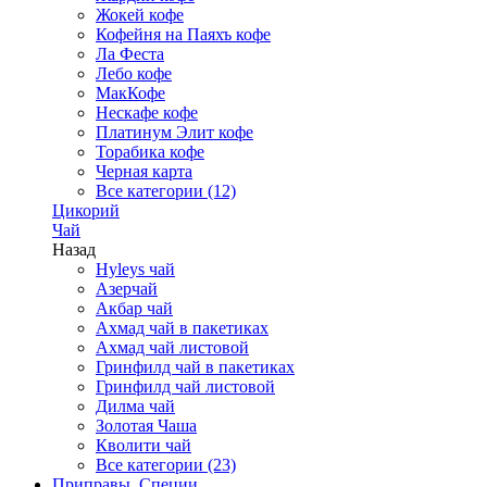
Жокей кофе
Кофейня на Паяхъ кофе
Ла Феста
Лебо кофе
МакКофе
Нескафе кофе
Платинум Элит кофе
Торабика кофе
Черная карта
Все категории (12)
Цикорий
Чай
Назад
Hyleys чай
Азерчай
Акбар чай
Ахмад чай в пакетиках
Ахмад чай листовой
Гринфилд чай в пакетиках
Гринфилд чай листовой
Дилма чай
Золотая Чаша
Кволити чай
Все категории (23)
Приправы, Специи