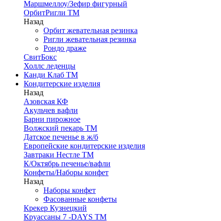
Маршмеллоу/Зефир фигурный
ОрбитРигли ТМ
Назад
Орбит жевательная резинка
Ригли жевательная резинка
Рондо драже
СвитБокс
Холлс леденцы
Канди Клаб ТМ
Кондитерские изделия
Назад
Азовская КФ
Акульчев вафли
Барни пирожное
Волжский пекарь ТМ
Датское печенье в ж/б
Европейские кондитерские изделия
Завтраки Нестле ТМ
К/Октябрь печенье/вафли
Конфеты/Наборы конфет
Назад
Наборы конфет
Фасованные конфеты
Крекер Кузнецкий
Круассаны 7 -DAYS ТМ