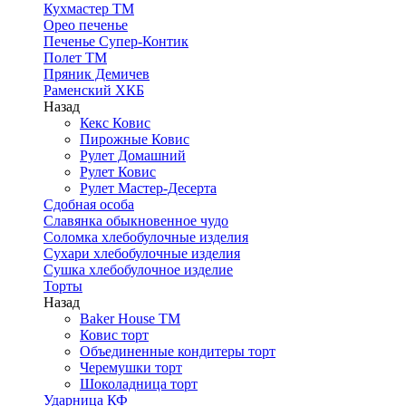
Кухмастер ТМ
Орео печенье
Печенье Супер-Контик
Полет ТМ
Пряник Демичев
Раменский ХКБ
Назад
Кекс Ковис
Пирожные Ковис
Рулет Домашний
Рулет Ковис
Рулет Мастер-Десерта
Сдобная особа
Славянка обыкновенное чудо
Соломка хлебобулочные изделия
Сухари хлебобулочные изделия
Сушка хлебобулочное изделие
Торты
Назад
Baker House ТМ
Ковис торт
Объединенные кондитеры торт
Черемушки торт
Шоколадница торт
Ударница КФ