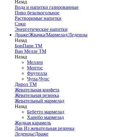
Назад
Вода и напитки газированные
Пиво безалкогольное
Растворимые напитки
Соки
Энергетические напитки
Драже/Жвачка/Мармелад/Леденцы
Назад
БонПари ТМ
Ван Мелле ТМ
Назад
Меллер
Ментос
Фрутелла
Чупа-Чупс
Дирол ТМ
Жевательная конфета
Жевательная резинка
Жевательный мармелад
Назад
Бебетто мармелад
Харибо мармелад
Жидкая карамель
Лав Из жевательная резинка
Леденцы/Драже