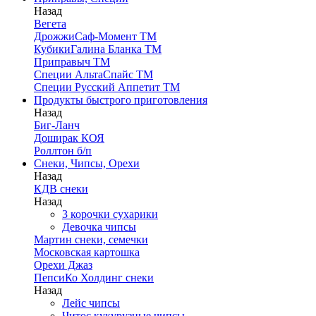
Назад
Вегета
ДрожжиСаф-Момент ТМ
КубикиГалина Бланка ТМ
Приправыч ТМ
Специи АльтаСпайс ТМ
Специи Русский Аппетит ТМ
Продукты быстрого приготовления
Назад
Биг-Ланч
Доширак КОЯ
Роллтон б/п
Снеки, Чипсы, Орехи
Назад
КДВ снеки
Назад
3 корочки сухарики
Девочка чипсы
Мартин снеки, семечки
Московская картошка
Орехи Джаз
ПепсиКо Холдинг снеки
Назад
Лейс чипсы
Читос кукурузные чипсы