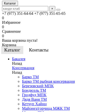
Каталог
×
+7 (977) 351-64-64
+7 (977) 351-65-65
0
Избранное
0
Сравнение
0
Ваша корзина пуста!
Корзина
Каталог
Контакты
Бакалея
Назад
Консервация
Назад
Барко ТМ
Барко ТМ рыбная консервация
Березовский МПК
Бондюэль ТМ
Гродфуд МПК
Дядя Ваня ТМ
Кетчуп Хайнц
Майонез/горчица МЖК ТМ