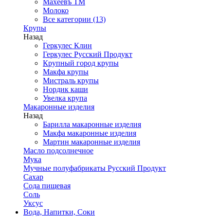
Махеевъ ТМ
Молоко
Все категории (13)
Крупы
Назад
Геркулес Клин
Геркулес Русский Продукт
Крупный город крупы
Макфа крупы
Мистраль крупы
Нордик каши
Увелка крупа
Макаронные изделия
Назад
Барилла макаронные изделия
Макфа макаронные изделия
Мартин макаронные изделия
Масло подсолнечное
Мука
Мучные полуфабрикаты Русский Продукт
Сахар
Сода пищевая
Соль
Уксус
Вода, Напитки, Соки