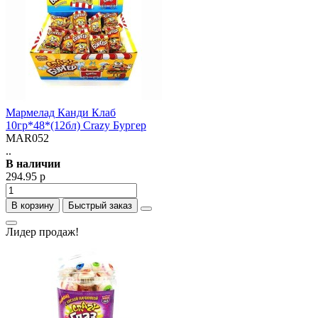
Мармелад Канди Клаб
10гр*48*(12бл) Crazy Бургер
MAR052
..
В наличии
294.95 р
В корзину
Быстрый заказ
Лидер продаж!