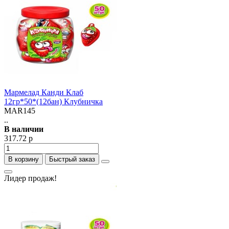
Мармелад Канди Клаб
12гр*50*(12бан) Клубничка
MAR145
..
В наличии
317.72 р
В корзину
Быстрый заказ
Лидер продаж!