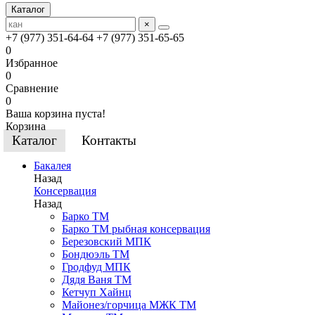
Каталог
×
+7 (977) 351-64-64
+7 (977) 351-65-65
0
Избранное
0
Сравнение
0
Ваша корзина пуста!
Корзина
Каталог
Контакты
Бакалея
Назад
Консервация
Назад
Барко ТМ
Барко ТМ рыбная консервация
Березовский МПК
Бондюэль ТМ
Гродфуд МПК
Дядя Ваня ТМ
Кетчуп Хайнц
Майонез/горчица МЖК ТМ