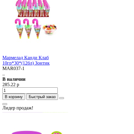
Мармелад Канди Клаб
10гр*30*(12бл) Зонтик
MAR037-1
..
В наличии
285.22 р
В корзину
Быстрый заказ
Лидер продаж!