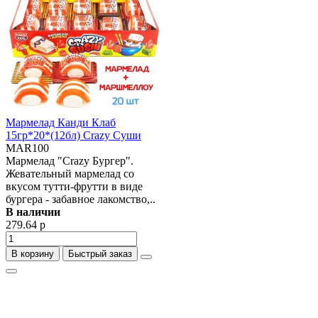
Мармелад Канди Клаб
15гр*20*(12бл) Crazy Суши
MAR100
Мармелад "Crazy Бургер".
Жевательный мармелад со
вкусом тутти-фрутти в виде
бургера - забавное лакомство,..
В наличии
279.64 р
В корзину
Быстрый заказ