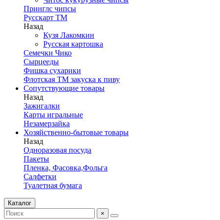
Принглс чипсы
Русскарт ТМ
Назад
Кузя Лакомкин
Русская картошка
Семечки Чико
Сырцееды
Фишка сухарики
Флотская ТМ закуска к пиву
Сопутствующие товары
Назад
Зажигалки
Карты игральные
Незамерзайка
Хозяйственно-бытовые товары
Назад
Одноразовая посуда
Пакеты
Пленка, Фасовка,Фольга
Салфетки
Туалетная бумага
Каталог
×