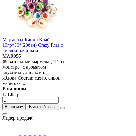
Мармелад Канди Клаб
10гр*30*(20бан) Crazy Глаз с
кислой начинкой
MAR055
Жевательный мармелад "Глаз
монстра" с ароматом
клубники, апельсина,
яблока.Состав: сахар, сироп
мальтозы,..
В наличии
171.83 р
В корзину
Быстрый заказ
Лидер продаж!