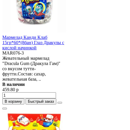
Мармелад Канди Клаб
15гр*60*(8бан) Глаз Дракулы с
кислой начинкой
MAR076-3
Жевательный мармелад
"Dracula Gum (Дракула Гам)"
со вкусом тутти-
фрутти.Состав: сахар,
жевательная база, ..
В наличии
459.80 р
В корзину
Быстрый заказ