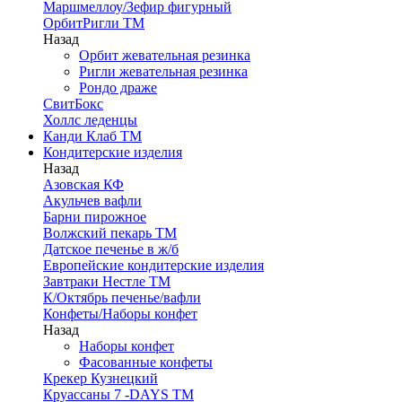
Маршмеллоу/Зефир фигурный
ОрбитРигли ТМ
Назад
Орбит жевательная резинка
Ригли жевательная резинка
Рондо драже
СвитБокс
Холлс леденцы
Канди Клаб ТМ
Кондитерские изделия
Назад
Азовская КФ
Акульчев вафли
Барни пирожное
Волжский пекарь ТМ
Датское печенье в ж/б
Европейские кондитерские изделия
Завтраки Нестле ТМ
К/Октябрь печенье/вафли
Конфеты/Наборы конфет
Назад
Наборы конфет
Фасованные конфеты
Крекер Кузнецкий
Круассаны 7 -DAYS ТМ