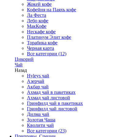
Жокей кофе
Кофейня на Паяхъ кофе
Ла Феста
Лебо кофе
МакКофе
Нескафе кофе
Платинум Элит кофе
Торабика кофе
Черная карта
Все категории (12)
Цикорий
Чай
Назад
Hyleys чай
Азерчай
Акбар чай
Ахмад чай в пакетиках
Ахмад чай листовой
Гринфилд чай в пакетиках
Гринфилд чай листовой
Дилма чай
Золотая Чаша
Кволити чай
Все категории (23)
Приправы, Специи