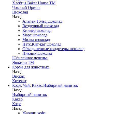
Хлебцы Baker House ТМ
Чокопай Орион
Шоколад
Назад
Альпен Гольд шоколад
Воздушный шоколад
Киндер шоколад
Марс шоколад
Милка шоколад
Натс,Кит-кат шоколад
Объединенные кондитеры шоколад
Пикник шоколад
Юбилейное печенье
Яшкино ТМ
Корма для животных
Назад
Вискас
Китекат
Кофе, Чай, Какао,Имбирный напиток
Назад
Имбирный напиток
Какао
Кофе
Назад
Жардин кофе