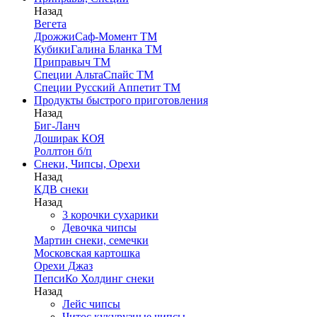
Назад
Вегета
ДрожжиСаф-Момент ТМ
КубикиГалина Бланка ТМ
Приправыч ТМ
Специи АльтаСпайс ТМ
Специи Русский Аппетит ТМ
Продукты быстрого приготовления
Назад
Биг-Ланч
Доширак КОЯ
Роллтон б/п
Снеки, Чипсы, Орехи
Назад
КДВ снеки
Назад
3 корочки сухарики
Девочка чипсы
Мартин снеки, семечки
Московская картошка
Орехи Джаз
ПепсиКо Холдинг снеки
Назад
Лейс чипсы
Читос кукурузные чипсы