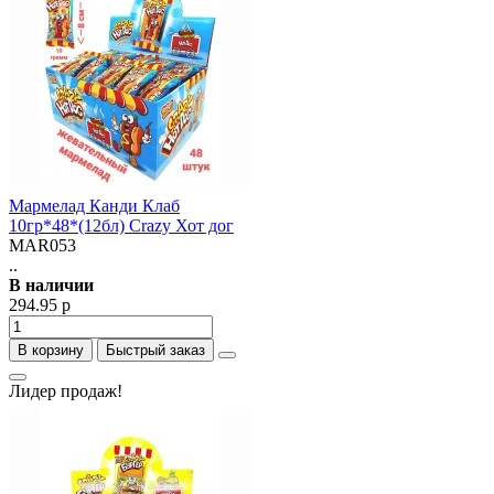
Мармелад Канди Клаб
10гр*48*(12бл) Crazy Хот дог
MAR053
..
В наличии
294.95 р
В корзину
Быстрый заказ
Лидер продаж!