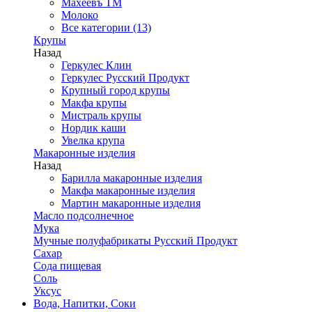
Махеевъ ТМ
Молоко
Все категории (13)
Крупы
Назад
Геркулес Клин
Геркулес Русский Продукт
Крупный город крупы
Макфа крупы
Мистраль крупы
Нордик каши
Увелка крупа
Макаронные изделия
Назад
Барилла макаронные изделия
Макфа макаронные изделия
Мартин макаронные изделия
Масло подсолнечное
Мука
Мучные полуфабрикаты Русский Продукт
Сахар
Сода пищевая
Соль
Уксус
Вода, Напитки, Соки