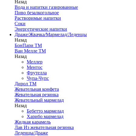
Назад
Вода и напитки газированные
Пиво безалкогольное
Растворимые напитки
Соки
Энергетические напитки
Драже/Жвачка/Мармелад/Леденцы
Назад
БонПари ТМ
Ван Мелле ТМ
Назад
Меллер
Ментос
Фрутелла
Чупа-Чупс
Дирол ТМ
Жевательная конфета
Жевательная резинка
Жевательный мармелад
Назад
Бебетто мармелад
Харибо мармелад
Жидкая карамель
Лав Из жевательная резинка
Леденцы/Драже