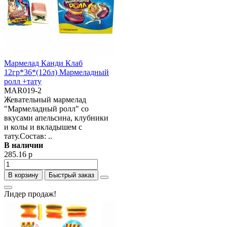
Мармелад Канди Клаб
12гр*36*(12бл) Мармеладный
ролл +тату
MAR019-2
Жевательный мармелад
"Мармеладный ролл" со
вкусами апельсина, клубники
и колы и вкладышем с
тату.Состав: ..
В наличии
285.16 р
В корзину
Быстрый заказ
Лидер продаж!