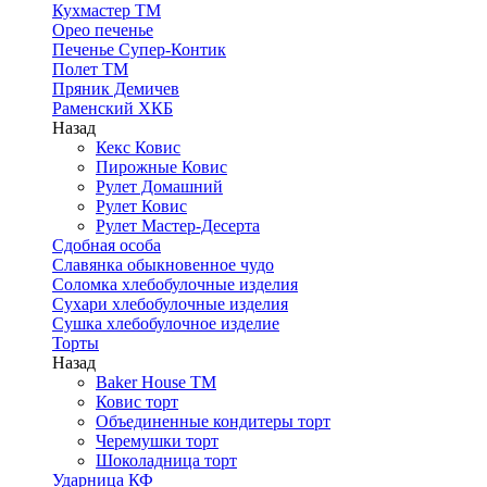
Кухмастер ТМ
Орео печенье
Печенье Супер-Контик
Полет ТМ
Пряник Демичев
Раменский ХКБ
Назад
Кекс Ковис
Пирожные Ковис
Рулет Домашний
Рулет Ковис
Рулет Мастер-Десерта
Сдобная особа
Славянка обыкновенное чудо
Соломка хлебобулочные изделия
Сухари хлебобулочные изделия
Сушка хлебобулочное изделие
Торты
Назад
Baker House ТМ
Ковис торт
Объединенные кондитеры торт
Черемушки торт
Шоколадница торт
Ударница КФ