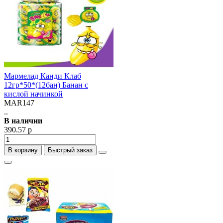
Мармелад Канди Клаб
12гр*50*(12бан) Банан с
кислой начинкой
MAR147
..
В наличии
390.57 р
В корзину
Быстрый заказ