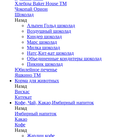
Хлебцы Baker House ТМ
Чокопай Орион
Шоколад
Назад
Альпен Гольд шоколад
Воздушный шоколад
Киндер шоколад
Марс шоколад
Милка шоколад
Натс,Кит-кат шоколад
Объединенные кондитеры шоколад
Пикник шоколад
Юбилейное печенье
Яшкино ТМ
Корма для животных
Назад
Вискас
Китекат
Кофе, Чай, Какао,Имбирный напиток
Назад
Имбирный напиток
Какао
Кофе
Назад
Жардин кофе