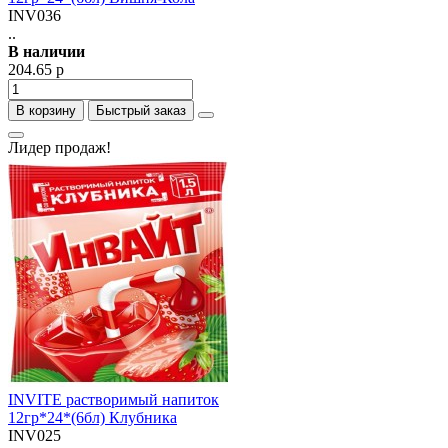
INV036
..
В наличии
204.65 р
В корзину
Быстрый заказ
Лидер продаж!
INVITE растворимый напиток
12гр*24*(6бл) Клубника
INV025