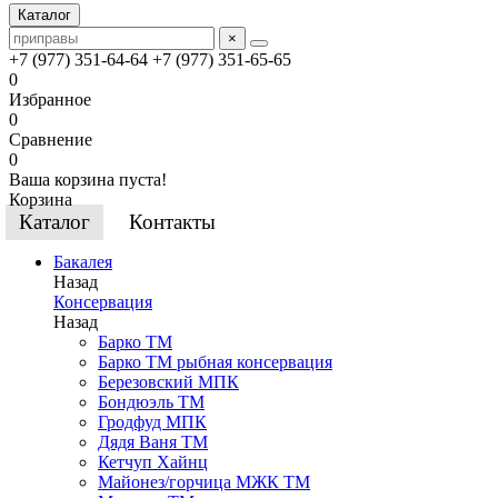
Каталог
×
+7 (977) 351-64-64
+7 (977) 351-65-65
0
Избранное
0
Сравнение
0
Ваша корзина пуста!
Корзина
Каталог
Контакты
Бакалея
Назад
Консервация
Назад
Барко ТМ
Барко ТМ рыбная консервация
Березовский МПК
Бондюэль ТМ
Гродфуд МПК
Дядя Ваня ТМ
Кетчуп Хайнц
Майонез/горчица МЖК ТМ