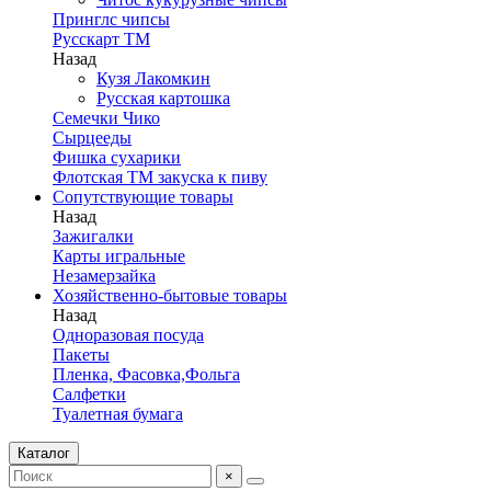
Принглс чипсы
Русскарт ТМ
Назад
Кузя Лакомкин
Русская картошка
Семечки Чико
Сырцееды
Фишка сухарики
Флотская ТМ закуска к пиву
Сопутствующие товары
Назад
Зажигалки
Карты игральные
Незамерзайка
Хозяйственно-бытовые товары
Назад
Одноразовая посуда
Пакеты
Пленка, Фасовка,Фольга
Салфетки
Туалетная бумага
Каталог
×