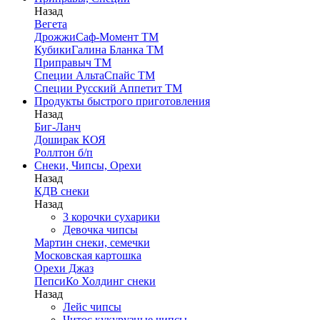
Назад
Вегета
ДрожжиСаф-Момент ТМ
КубикиГалина Бланка ТМ
Приправыч ТМ
Специи АльтаСпайс ТМ
Специи Русский Аппетит ТМ
Продукты быстрого приготовления
Назад
Биг-Ланч
Доширак КОЯ
Роллтон б/п
Снеки, Чипсы, Орехи
Назад
КДВ снеки
Назад
3 корочки сухарики
Девочка чипсы
Мартин снеки, семечки
Московская картошка
Орехи Джаз
ПепсиКо Холдинг снеки
Назад
Лейс чипсы
Читос кукурузные чипсы