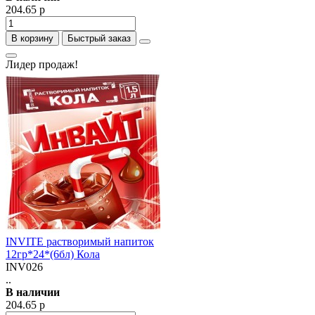
204.65 р
В корзину
Быстрый заказ
Лидер продаж!
INVITE растворимый напиток
12гр*24*(6бл) Кола
INV026
..
В наличии
204.65 р