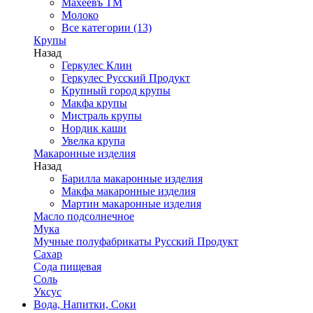
Махеевъ ТМ
Молоко
Все категории (13)
Крупы
Назад
Геркулес Клин
Геркулес Русский Продукт
Крупный город крупы
Макфа крупы
Мистраль крупы
Нордик каши
Увелка крупа
Макаронные изделия
Назад
Барилла макаронные изделия
Макфа макаронные изделия
Мартин макаронные изделия
Масло подсолнечное
Мука
Мучные полуфабрикаты Русский Продукт
Сахар
Сода пищевая
Соль
Уксус
Вода, Напитки, Соки