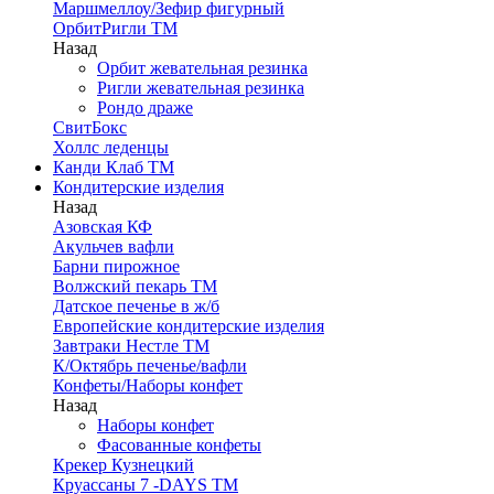
Маршмеллоу/Зефир фигурный
ОрбитРигли ТМ
Назад
Орбит жевательная резинка
Ригли жевательная резинка
Рондо драже
СвитБокс
Холлс леденцы
Канди Клаб ТМ
Кондитерские изделия
Назад
Азовская КФ
Акульчев вафли
Барни пирожное
Волжский пекарь ТМ
Датское печенье в ж/б
Европейские кондитерские изделия
Завтраки Нестле ТМ
К/Октябрь печенье/вафли
Конфеты/Наборы конфет
Назад
Наборы конфет
Фасованные конфеты
Крекер Кузнецкий
Круассаны 7 -DAYS ТМ