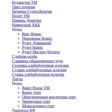
Кухмастер ТМ
Орео печенье
Печенье Супер-Контик
Полет ТМ
Пряник Демичев
Раменский ХКБ
Назад
Кекс Ковис
Пирожные Ковис
Рулет Домашний
Рулет Ковис
Рулет Мастер-Десерта
Сдобная особа
Славянка обыкновенное чудо
Соломка хлебобулочные изделия
Сухари хлебобулочные изделия
Сушка хлебобулочное изделие
Торты
Назад
Baker House ТМ
Ковис торт
Объединенные кондитеры торт
Черемушки торт
Шоколадница торт
Ударница КФ