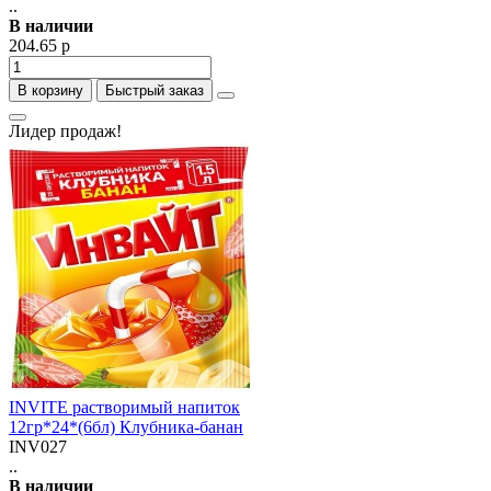
..
В наличии
204.65 р
В корзину
Быстрый заказ
Лидер продаж!
INVITE растворимый напиток
12гр*24*(6бл) Клубника-банан
INV027
..
В наличии