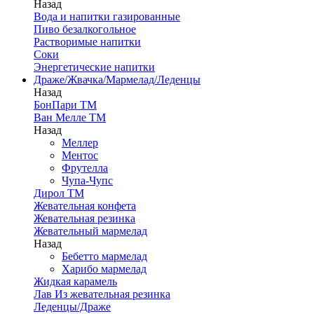
Назад
Вода и напитки газированные
Пиво безалкогольное
Растворимые напитки
Соки
Энергетические напитки
Драже/Жвачка/Мармелад/Леденцы
Назад
БонПари ТМ
Ван Мелле ТМ
Назад
Меллер
Ментос
Фрутелла
Чупа-Чупс
Дирол ТМ
Жевательная конфета
Жевательная резинка
Жевательный мармелад
Назад
Бебетто мармелад
Харибо мармелад
Жидкая карамель
Лав Из жевательная резинка
Леденцы/Драже