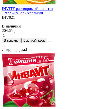
INVITE растворимый напиток
12гр*24*(6бл) Апельсин
INV021
..
В наличии
204.65 р
В корзину
Быстрый заказ
Лидер продаж!