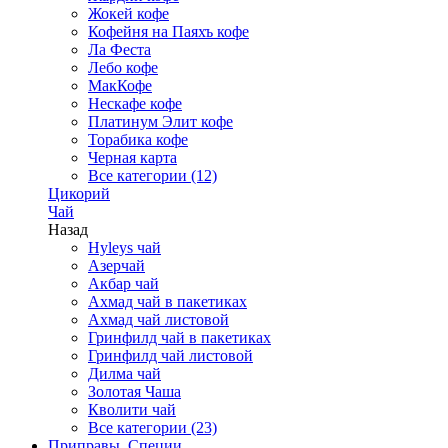
Жокей кофе
Кофейня на Паяхъ кофе
Ла Феста
Лебо кофе
МакКофе
Нескафе кофе
Платинум Элит кофе
Торабика кофе
Черная карта
Все категории (12)
Цикорий
Чай
Назад
Hyleys чай
Азерчай
Акбар чай
Ахмад чай в пакетиках
Ахмад чай листовой
Гринфилд чай в пакетиках
Гринфилд чай листовой
Дилма чай
Золотая Чаша
Кволити чай
Все категории (23)
Приправы, Специи