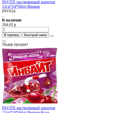
INVITE растворимый напиток
12гр*24*(6бл) Вишня
INV024
..
В наличии
204.65 р
В корзину
Быстрый заказ
Лидер продаж!
INVITE растворимый напиток
12гр*24*(6бл) Вишня-Кола