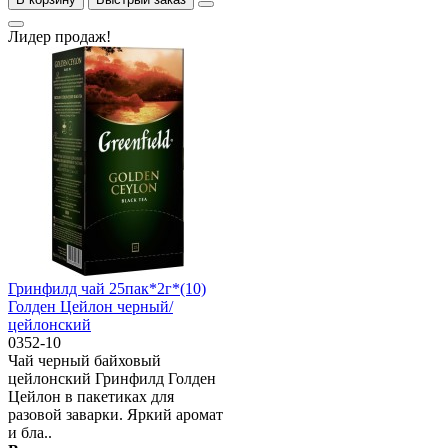
Лидер продаж!
Гринфилд чай 25пак*2г*(10)
Голден Цейлон черный/
цейлонский
0352-10
Чай черный байховый
цейлонский Гринфилд Голден
Цейлон в пакетиках для
разовой заварки. Яркий аромат
и бла..