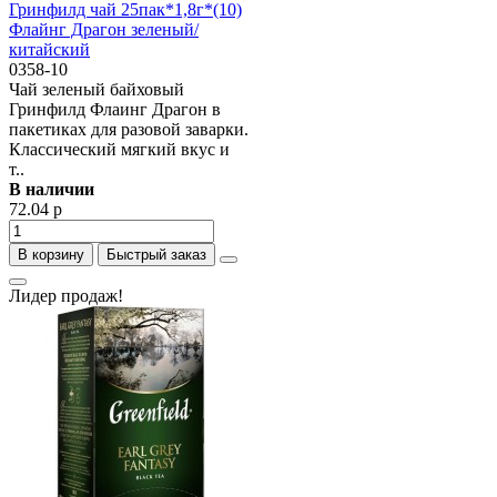
Гринфилд чай 25пак*1,8г*(10)
Флайнг Драгон зеленый/
китайский
0358-10
Чай зеленый байховый
Гринфилд Флаинг Драгон в
пакетиках для разовой заварки.
Классический мягкий вкус и
т..
В наличии
72.04 р
В корзину
Быстрый заказ
Лидер продаж!