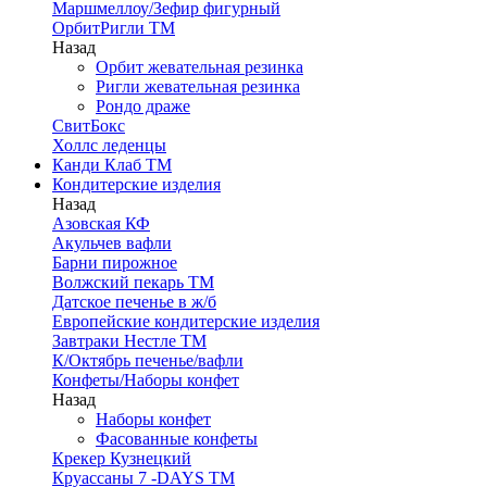
Маршмеллоу/Зефир фигурный
ОрбитРигли ТМ
Назад
Орбит жевательная резинка
Ригли жевательная резинка
Рондо драже
СвитБокс
Холлс леденцы
Канди Клаб ТМ
Кондитерские изделия
Назад
Азовская КФ
Акульчев вафли
Барни пирожное
Волжский пекарь ТМ
Датское печенье в ж/б
Европейские кондитерские изделия
Завтраки Нестле ТМ
К/Октябрь печенье/вафли
Конфеты/Наборы конфет
Назад
Наборы конфет
Фасованные конфеты
Крекер Кузнецкий
Круассаны 7 -DAYS ТМ