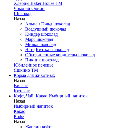
Хлебцы Baker House ТМ
Чокопай Орион
Шоколад
Назад
Альпен Гольд шоколад
Воздушный шоколад
Киндер шоколад
Марс шоколад
Милка шоколад
Натс,Кит-кат шоколад
Объединенные кондитеры шоколад
Пикник шоколад
Юбилейное печенье
Яшкино ТМ
Корма для животных
Назад
Вискас
Китекат
Кофе, Чай, Какао,Имбирный напиток
Назад
Имбирный напиток
Какао
Кофе
Назад
Жардин кофе