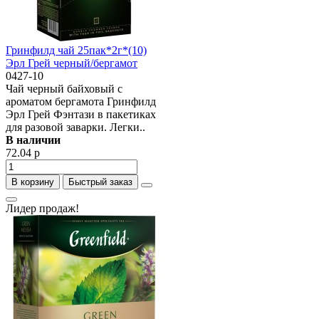
Гринфилд чай 25пак*2г*(10)
Эрл Грей черный/бергамот
0427-10
Чай черный байховый с
ароматом бергамота Гринфилд
Эрл Грей Фэнтази в пакетиках
для разовой заварки. Легки..
В наличии
72.04 р
В корзину
Быстрый заказ
Лидер продаж!