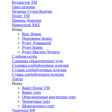
Кухмастер ТМ
Орео печенье
Печенье Супер-Контик
Полет ТМ
Пряник Демичев
Раменский ХКБ
Назад
Кекс Ковис
Пирожные Ковис
Рулет Домашний
Рулет Ковис
Рулет Мастер-Десерта
Сдобная особа
Славянка обыкновенное чудо
Соломка хлебобулочные изделия
Сухари хлебобулочные изделия
Сушка хлебобулочное изделие
Торты
Назад
Baker House ТМ
Ковис торт
Объединенные кондитеры торт
Черемушки торт
Шоколадница торт
Ударница КФ