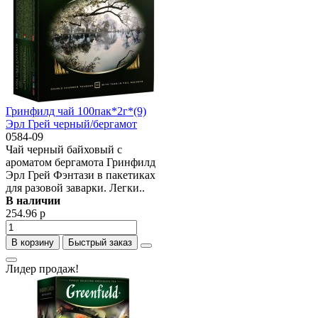
Гринфилд чай 100пак*2г*(9)
Эрл Грей черный/бергамот
0584-09
Чай черный байховый с
ароматом бергамота Гринфилд
Эрл Грей Фэнтази в пакетиках
для разовой заварки. Легки..
В наличии
254.96 р
В корзину
Быстрый заказ
Лидер продаж!