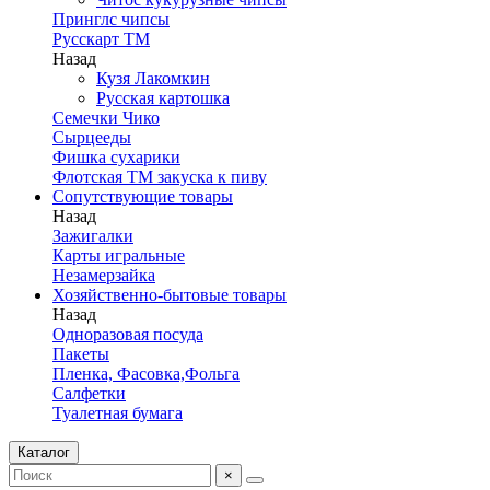
Принглс чипсы
Русскарт ТМ
Назад
Кузя Лакомкин
Русская картошка
Семечки Чико
Сырцееды
Фишка сухарики
Флотская ТМ закуска к пиву
Сопутствующие товары
Назад
Зажигалки
Карты игральные
Незамерзайка
Хозяйственно-бытовые товары
Назад
Одноразовая посуда
Пакеты
Пленка, Фасовка,Фольга
Салфетки
Туалетная бумага
Каталог
×