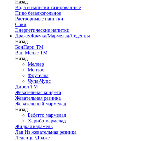
Назад
Вода и напитки газированные
Пиво безалкогольное
Растворимые напитки
Соки
Энергетические напитки
Драже/Жвачка/Мармелад/Леденцы
Назад
БонПари ТМ
Ван Мелле ТМ
Назад
Меллер
Ментос
Фрутелла
Чупа-Чупс
Дирол ТМ
Жевательная конфета
Жевательная резинка
Жевательный мармелад
Назад
Бебетто мармелад
Харибо мармелад
Жидкая карамель
Лав Из жевательная резинка
Леденцы/Драже