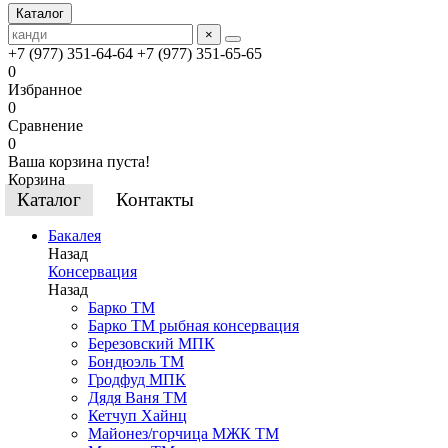
Каталог
×
+7 (977) 351-64-64
+7 (977) 351-65-65
0
Избранное
0
Сравнение
0
Ваша корзина пуста!
Корзина
Каталог
Контакты
Бакалея
Назад
Консервация
Назад
Барко ТМ
Барко ТМ рыбная консервация
Березовский МПК
Бондюэль ТМ
Гродфуд МПК
Дядя Ваня ТМ
Кетчуп Хайнц
Майонез/горчица МЖК ТМ