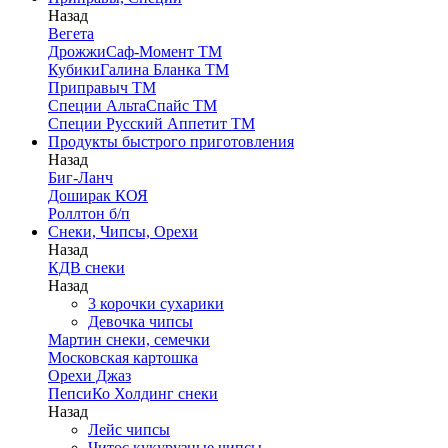
Назад
Вегета
ДрожжиСаф-Момент ТМ
КубикиГалина Бланка ТМ
Приправыч ТМ
Специи АльтаСпайс ТМ
Специи Русский Аппетит ТМ
Продукты быстрого приготовления
Назад
Биг-Ланч
Доширак КОЯ
Роллтон б/п
Снеки, Чипсы, Орехи
Назад
КДВ снеки
Назад
3 корочки сухарики
Девочка чипсы
Мартин снеки, семечки
Московская картошка
Орехи Джаз
ПепсиКо Холдинг снеки
Назад
Лейс чипсы
Читос кукурузные чипсы