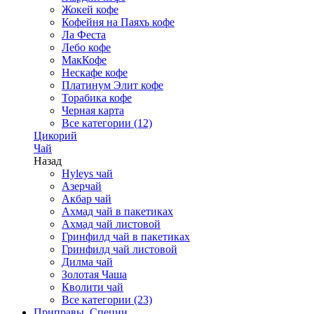
Жокей кофе
Кофейня на Паяхъ кофе
Ла Феста
Лебо кофе
МакКофе
Нескафе кофе
Платинум Элит кофе
Торабика кофе
Черная карта
Все категории (12)
Цикорий
Чай
Назад
Hyleys чай
Азерчай
Акбар чай
Ахмад чай в пакетиках
Ахмад чай листовой
Гринфилд чай в пакетиках
Гринфилд чай листовой
Дилма чай
Золотая Чаша
Кволити чай
Все категории (23)
Приправы, Специи