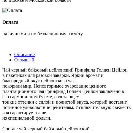
по Москве и Московской области
Оплата
наличными и по безналичному расчёту
Описание
Отзывы
0
Чай черный байховый цейлонский Гринфилд Голден Цейлон
в пакетиках для разовой заварки. Яркий аромат и
благородный вкус цейлонского чая
покорили мир. Неповторимое очарование ценного
плантационного чая Гринфилд Голден Цейлон заключено в
его гармоничном букете, сочетающем
тонкие оттенки с силой и полнотой вкуса, который доставит
истинное удовольствие ценителям. Исключительную свежесть
чая гарантирует саше
из специальной фольги.
Состав: чай черный байховый цейлонский.