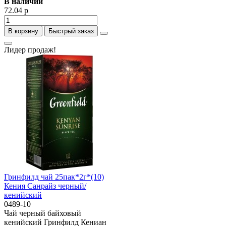
В наличии
72.04 р
В корзину
Быстрый заказ
Лидер продаж!
Гринфилд чай 25пак*2г*(10)
Кения Санрайз черный/
кенийский
0489-10
Чай черный байховый
кенийский Гринфилд Кениан