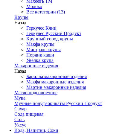
Махеевъ ТМ
Молоко
Все категории (13)
Крупы
Назад
Геркулес Клин
Геркулес Русский Продукт
Крупный город крупы
Макфа крупы
Мистраль крупы
Нордик каши
Увелка крупа
Макаронные изделия
Назад
Барилла макаронные изделия
Макфа макаронные изделия
Мартин макаронные изделия
Масло подсолнечное
Мука
Мучные полуфабрикаты Русский Продукт
Сахар
Сода пищевая
Соль
Уксус
Вода, Напитки, Соки