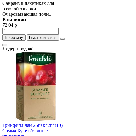
Санрайз в пакетиках для
разовой заварки.
Очаровывающая полн..
В наличии
72.04 р
В корзину
Быстрый заказ
Лидер продаж!
Гринфилд чай 25пак*2г*(10)
Самма Букет /малина/