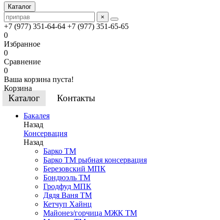
Каталог
×
+7 (977) 351-64-64
+7 (977) 351-65-65
0
Избранное
0
Сравнение
0
Ваша корзина пуста!
Корзина
Каталог
Контакты
Бакалея
Назад
Консервация
Назад
Барко ТМ
Барко ТМ рыбная консервация
Березовский МПК
Бондюэль ТМ
Гродфуд МПК
Дядя Ваня ТМ
Кетчуп Хайнц
Майонез/горчица МЖК ТМ