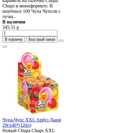
карамель на палочке Chupa
Chups в миниформате. В
шоубоксе 100 Чупа Чупсов с
лучш..
В наличии
345.51 р
В корзину
Быстрый заказ
Чупа-Чупс ХХL Арбуз Дыня
29гх40*(12бл)
Новый Chupa Chups XXL