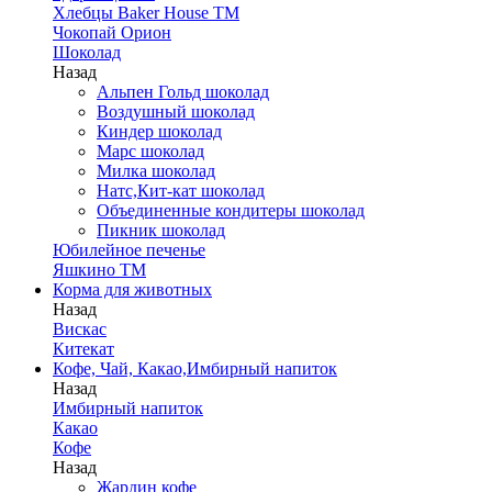
Хлебцы Baker House ТМ
Чокопай Орион
Шоколад
Назад
Альпен Гольд шоколад
Воздушный шоколад
Киндер шоколад
Марс шоколад
Милка шоколад
Натс,Кит-кат шоколад
Объединенные кондитеры шоколад
Пикник шоколад
Юбилейное печенье
Яшкино ТМ
Корма для животных
Назад
Вискас
Китекат
Кофе, Чай, Какао,Имбирный напиток
Назад
Имбирный напиток
Какао
Кофе
Назад
Жардин кофе