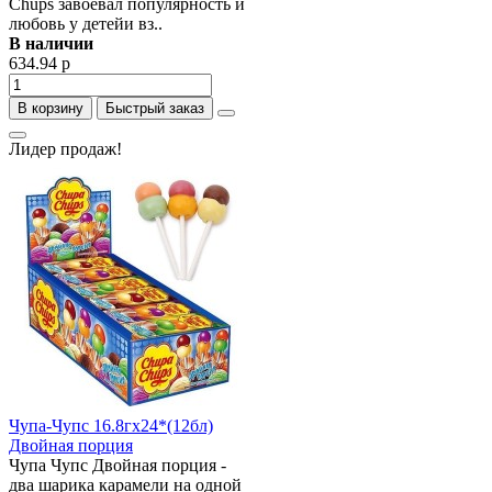
Chups завоевал популярность и
любовь у детейи вз..
В наличии
634.94 р
В корзину
Быстрый заказ
Лидер продаж!
Чупа-Чупс 16.8гх24*(12бл)
Двойная порция
Чупа Чупс Двойная порция -
два шарика карамели на одной