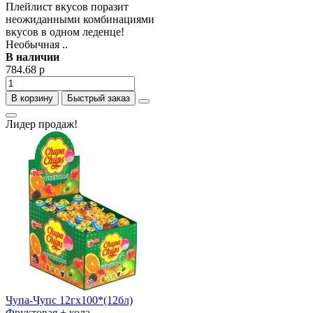
Плейлист вкусов поразит
неожиданными комбинациями
вкусов в одном леденце!
Необычная ..
В наличии
784.68 р
В корзину
Быстрый заказ
Лидер продаж!
Чупа-Чупс 12гх100*(12бл)
Фруктовая + кола