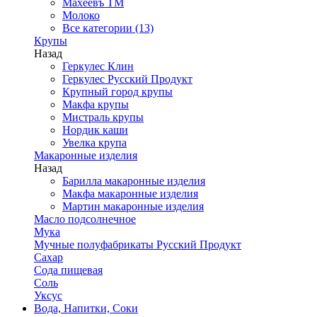
Махеевъ ТМ
Молоко
Все категории (13)
Крупы
Назад
Геркулес Клин
Геркулес Русский Продукт
Крупный город крупы
Макфа крупы
Мистраль крупы
Нордик каши
Увелка крупа
Макаронные изделия
Назад
Барилла макаронные изделия
Макфа макаронные изделия
Мартин макаронные изделия
Масло подсолнечное
Мука
Мучные полуфабрикаты Русский Продукт
Сахар
Сода пищевая
Соль
Уксус
Вода, Напитки, Соки