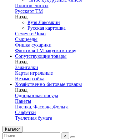
Принглс чипсы
Русскарт ТМ
Назад
Кузя Лакомкин
Русская картошка
Семечки Чико
Сырцееды
Фишка сухарики
Флотская ТМ закуска к пиву
Сопутствующие товары
Назад
Зажигалки
Карты игральные
Незамерзайка
Хозяйственно-бытовые товары
Назад
Одноразовая посуда
Пакеты
Пленка, Фасовка,Фольга
Салфетки
Туалетная бумага
Каталог
×