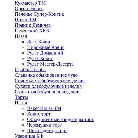
Кухмастер ТМ
Орео печенье
Печенье Супер-Контик
Полет ТМ
Пряник Демичев
Раменский ХКБ
Назад
Кекс Ковис
Пирожные Ковис
Рулет Домашний
Рулет Ковис
Рулет Мастер-Десерта
Сдобная особа
Славянка обыкновенное чудо
Соломка хлебобулочные изделия
Сухари хлебобулочные изделия
Сушка хлебобулочное изделие
Торты
Назад
Baker House ТМ
Ковис торт
Объединенные кондитеры торт
Черемушки торт
Шоколадница торт
Ударница КФ