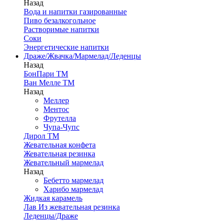
Назад
Вода и напитки газированные
Пиво безалкогольное
Растворимые напитки
Соки
Энергетические напитки
Драже/Жвачка/Мармелад/Леденцы
Назад
БонПари ТМ
Ван Мелле ТМ
Назад
Меллер
Ментос
Фрутелла
Чупа-Чупс
Дирол ТМ
Жевательная конфета
Жевательная резинка
Жевательный мармелад
Назад
Бебетто мармелад
Харибо мармелад
Жидкая карамель
Лав Из жевательная резинка
Леденцы/Драже