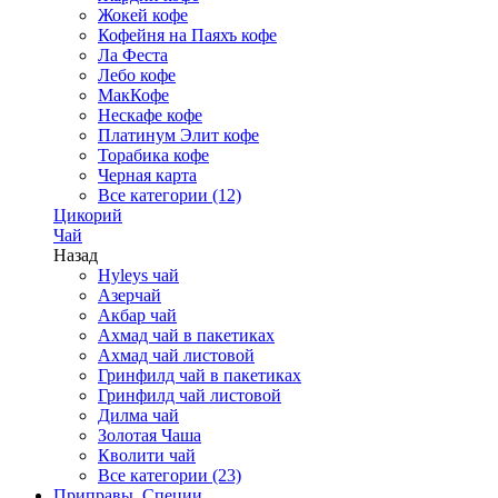
Жокей кофе
Кофейня на Паяхъ кофе
Ла Феста
Лебо кофе
МакКофе
Нескафе кофе
Платинум Элит кофе
Торабика кофе
Черная карта
Все категории (12)
Цикорий
Чай
Назад
Hyleys чай
Азерчай
Акбар чай
Ахмад чай в пакетиках
Ахмад чай листовой
Гринфилд чай в пакетиках
Гринфилд чай листовой
Дилма чай
Золотая Чаша
Кволити чай
Все категории (23)
Приправы, Специи