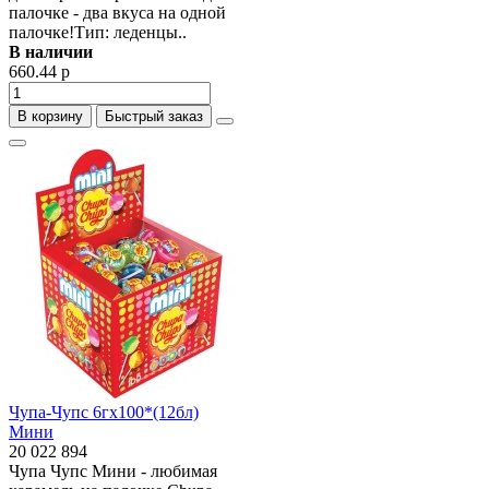
палочке - два вкуса на одной
палочке!Тип: леденцы..
В наличии
660.44 р
В корзину
Быстрый заказ
Чупа-Чупс 6гх100*(12бл)
Мини
20 022 894
Чупа Чупс Мини - любимая