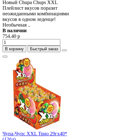
Новый Chupa Chups XXL
Плейлист вкусов поразит
неожиданными комбинациями
вкусов в одном леденце!
Необычная ..
В наличии
754.40 р
В корзину
Быстрый заказ
Чупа-Чупс ХХL Трио 29гх40*
(12бл)