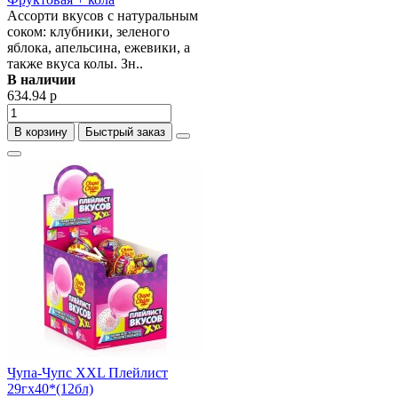
Ассорти вкусов с натуральным
соком: клубники, зеленого
яблока, апельсина, ежевики, а
также вкуса колы. Зн..
В наличии
634.94 р
В корзину
Быстрый заказ
Чупа-Чупс ХХL Плейлист
29гх40*(12бл)