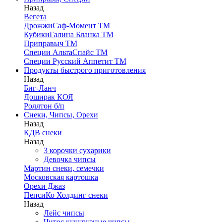
Назад
Вегета
ДрожжиСаф-Момент ТМ
КубикиГалина Бланка ТМ
Приправыч ТМ
Специи АльтаСпайс ТМ
Специи Русский Аппетит ТМ
Продукты быстрого приготовления
Назад
Биг-Ланч
Доширак КОЯ
Роллтон б/п
Снеки, Чипсы, Орехи
Назад
КДВ снеки
Назад
3 корочки сухарики
Девочка чипсы
Мартин снеки, семечки
Московская картошка
Орехи Джаз
ПепсиКо Холдинг снеки
Назад
Лейс чипсы
Читос кукурузные чипсы