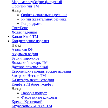
Маршмеллоу/Зефир фигурный
ОрбитРигли ТМ
Назад
Орбит жевательная резинка
Ригли жевательная резинка
Рондо драже
СвитБокс
Холлс леденцы
Канди Клаб ТМ
Кондитерские изделия
Назад
Азовская КФ
Акульчев вафли
Барни пирожное
Волжский пекарь ТМ
Датское печенье в ж/б
Европейские кондитерские изделия
Завтраки Нестле ТМ
К/Октябрь печенье/вафли
Конфеты/Наборы конфет
Назад
Наборы конфет
Фасованные конфеты
Крекер Кузнецкий
Круассаны 7 -DAYS ТМ