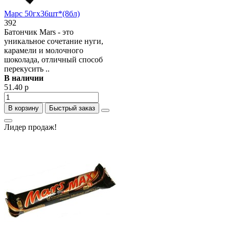
Марс 50гх36шт*(8бл)
392
Батончик Mars - это
уникальное сочетание нуги,
карамели и молочного
шоколада, отличный способ
перекусить ..
В наличии
51.40 р
В корзину
Быстрый заказ
Лидер продаж!