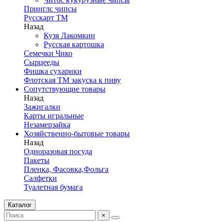
Принглс чипсы
Русскарт ТМ
Назад
Кузя Лакомкин
Русская картошка
Семечки Чико
Сырцееды
Фишка сухарики
Флотская ТМ закуска к пиву
Сопутствующие товары
Назад
Зажигалки
Карты игральные
Незамерзайка
Хозяйственно-бытовые товары
Назад
Одноразовая посуда
Пакеты
Пленка, Фасовка,Фольга
Салфетки
Туалетная бумага
Каталог
×