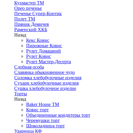
Кухмастер ТМ
Орео печенье
Печенье Супер-Контик
Полет ТМ
Пряник Демичев
Раменский ХКБ
Назад
Кекс Ковис
Пирожные Ковис
Рулет Домашний
Рулет Ковис
Рулет Мастер-Десерта
Сдобная особа
Славянка обыкновенное чудо
Соломка хлебобулочные изделия
Сухари хлебобулочные изделия
Сушка хлебобулочное изделие
Торты
Назад
Baker House ТМ
Ковис торт
Объединенные кондитеры торт
Черемушки торт
Шоколадница торт
Ударница КФ