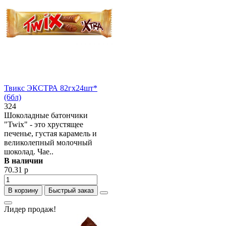
Твикс ЭКСТРА 82гх24шт*
(6бл)
324
Шоколадные батончики
"Twix" - это хрустящее
печенье, густая карамель и
великолепный молочный
шоколад. Чае..
В наличии
70.31 р
В корзину
Быстрый заказ
Лидер продаж!