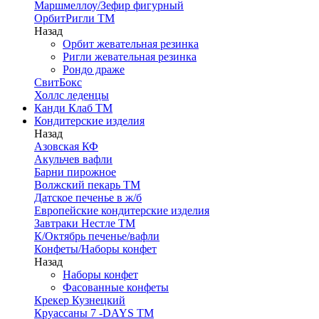
Маршмеллоу/Зефир фигурный
ОрбитРигли ТМ
Назад
Орбит жевательная резинка
Ригли жевательная резинка
Рондо драже
СвитБокс
Холлс леденцы
Канди Клаб ТМ
Кондитерские изделия
Назад
Азовская КФ
Акульчев вафли
Барни пирожное
Волжский пекарь ТМ
Датское печенье в ж/б
Европейские кондитерские изделия
Завтраки Нестле ТМ
К/Октябрь печенье/вафли
Конфеты/Наборы конфет
Назад
Наборы конфет
Фасованные конфеты
Крекер Кузнецкий
Круассаны 7 -DAYS ТМ