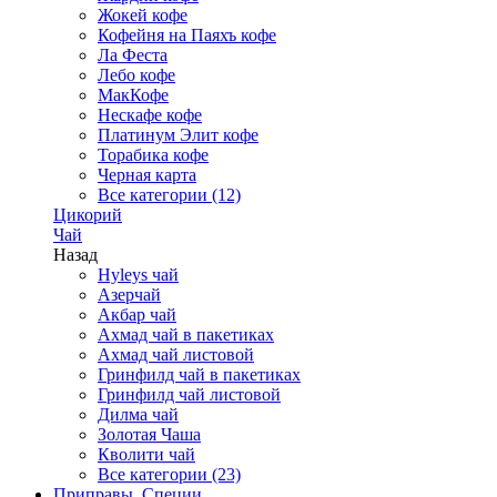
Жокей кофе
Кофейня на Паяхъ кофе
Ла Феста
Лебо кофе
МакКофе
Нескафе кофе
Платинум Элит кофе
Торабика кофе
Черная карта
Все категории (12)
Цикорий
Чай
Назад
Hyleys чай
Азерчай
Акбар чай
Ахмад чай в пакетиках
Ахмад чай листовой
Гринфилд чай в пакетиках
Гринфилд чай листовой
Дилма чай
Золотая Чаша
Кволити чай
Все категории (23)
Приправы, Специи