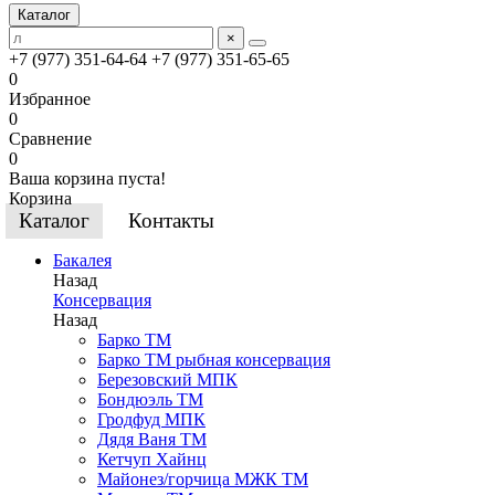
Каталог
×
+7 (977) 351-64-64
+7 (977) 351-65-65
0
Избранное
0
Сравнение
0
Ваша корзина пуста!
Корзина
Каталог
Контакты
Бакалея
Назад
Консервация
Назад
Барко ТМ
Барко ТМ рыбная консервация
Березовский МПК
Бондюэль ТМ
Гродфуд МПК
Дядя Ваня ТМ
Кетчуп Хайнц
Майонез/горчица МЖК ТМ