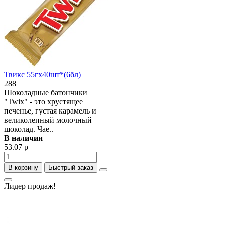
Твикс 55гх40шт*(6бл)
288
Шоколадные батончики
"Twix" - это хрустящее
печенье, густая карамель и
великолепный молочный
шоколад. Чае..
В наличии
53.07 р
В корзину
Быстрый заказ
Лидер продаж!