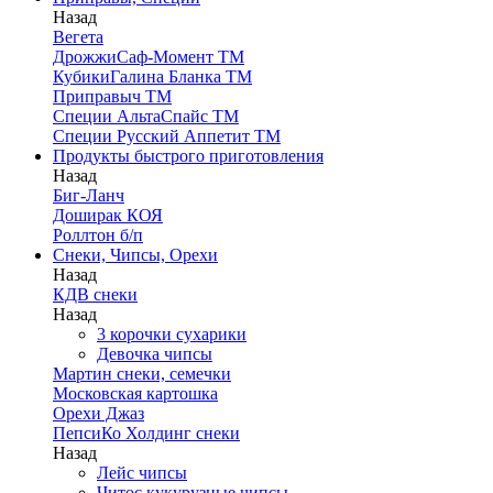
Назад
Вегета
ДрожжиСаф-Момент ТМ
КубикиГалина Бланка ТМ
Приправыч ТМ
Специи АльтаСпайс ТМ
Специи Русский Аппетит ТМ
Продукты быстрого приготовления
Назад
Биг-Ланч
Доширак КОЯ
Роллтон б/п
Снеки, Чипсы, Орехи
Назад
КДВ снеки
Назад
3 корочки сухарики
Девочка чипсы
Мартин снеки, семечки
Московская картошка
Орехи Джаз
ПепсиКо Холдинг снеки
Назад
Лейс чипсы
Читос кукурузные чипсы