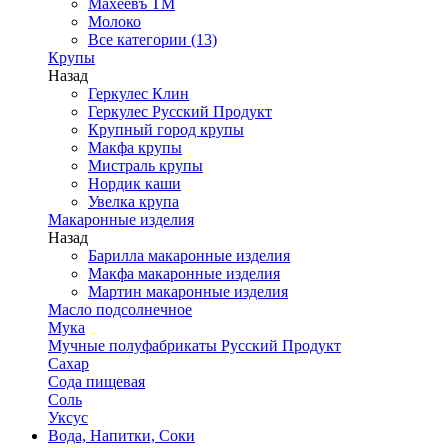
Махеевъ ТМ
Молоко
Все категории (13)
Крупы
Назад
Геркулес Клин
Геркулес Русский Продукт
Крупный город крупы
Макфа крупы
Мистраль крупы
Нордик каши
Увелка крупа
Макаронные изделия
Назад
Барилла макаронные изделия
Макфа макаронные изделия
Мартин макаронные изделия
Масло подсолнечное
Мука
Мучные полуфабрикаты Русский Продукт
Сахар
Сода пищевая
Соль
Уксус
Вода, Напитки, Соки