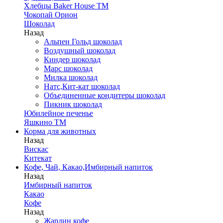
Хлебцы Baker House ТМ
Чокопай Орион
Шоколад
Назад
Альпен Гольд шоколад
Воздушный шоколад
Киндер шоколад
Марс шоколад
Милка шоколад
Натс,Кит-кат шоколад
Объединенные кондитеры шоколад
Пикник шоколад
Юбилейное печенье
Яшкино ТМ
Корма для животных
Назад
Вискас
Китекат
Кофе, Чай, Какао,Имбирный напиток
Назад
Имбирный напиток
Какао
Кофе
Назад
Жардин кофе