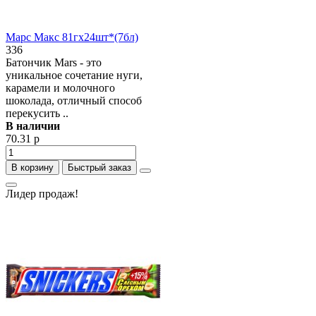
Марс Макс 81гх24шт*(7бл)
336
Батончик Mars - это
уникальное сочетание нуги,
карамели и молочного
шоколада, отличный способ
перекусить ..
В наличии
70.31 р
В корзину
Быстрый заказ
Лидер продаж!