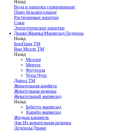
Назад
Вода и напитки газированные
Пиво безалкогольное
Растворимые напитки
Соки
Энергетические напитки
Драже/Жвачка/Мармелад/Леденцы
Назад
БонПари ТМ
Ван Мелле ТМ
Назад
Меллер
Ментос
Фрутелла
Чупа-Чупс
Дирол ТМ
Жевательная конфета
Жевательная резинка
Жевательный мармелад
Назад
Бебетто мармелад
Харибо мармелад
Жидкая карамель
Лав Из жевательная резинка
Леденцы/Драже