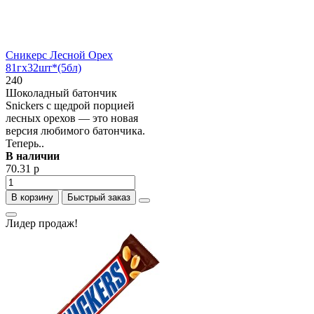
Сникерс Лесной Орех
81гх32шт*(5бл)
240
Шоколадный батончик
Snickers с щедрой порцией
лесных орехов — это новая
версия любимого батончика.
Теперь..
В наличии
70.31 р
В корзину
Быстрый заказ
Лидер продаж!