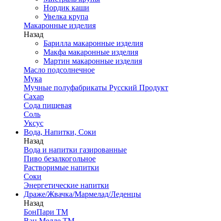
Нордик каши
Увелка крупа
Макаронные изделия
Назад
Барилла макаронные изделия
Макфа макаронные изделия
Мартин макаронные изделия
Масло подсолнечное
Мука
Мучные полуфабрикаты Русский Продукт
Сахар
Сода пищевая
Соль
Уксус
Вода, Напитки, Соки
Назад
Вода и напитки газированные
Пиво безалкогольное
Растворимые напитки
Соки
Энергетические напитки
Драже/Жвачка/Мармелад/Леденцы
Назад
БонПари ТМ
Ван Мелле ТМ