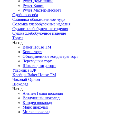
Рулет Домашний
Рулет Ковис
Рулет Мастер-Десерта
Сдобная особа
Славянка обыкновенное чудо
Соломка хлебобулочные изделия
Сухари хлебобулочные изделия
Сушка хлебобулочное изделие
Торты
Назад
Baker House ТМ
Ковис торт
Объединенные кондитеры торт
Черемушки торт
Шоколадница торт
Ударница КФ
Хлебцы Baker House ТМ
Чокопай Орион
Шоколад
Назад
Альпен Гольд шоколад
Воздушный шоколад
Киндер шоколад
Марс шоколад
Милка шоколад