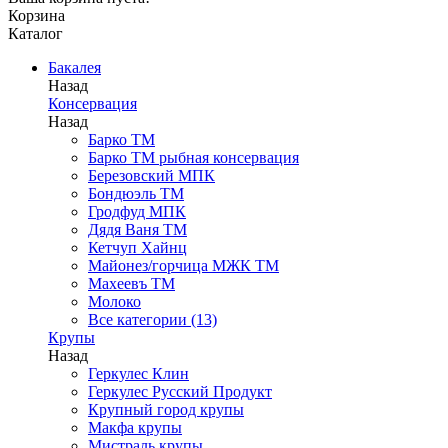
Корзина
Каталог
Бакалея
Назад
Консервация
Назад
Барко ТМ
Барко ТМ рыбная консервация
Березовский МПК
Бондюэль ТМ
Гродфуд МПК
Дядя Ваня ТМ
Кетчуп Хайнц
Майонез/горчица МЖК ТМ
Махеевъ ТМ
Молоко
Все категории (13)
Крупы
Назад
Геркулес Клин
Геркулес Русский Продукт
Крупный город крупы
Макфа крупы
Мистраль крупы