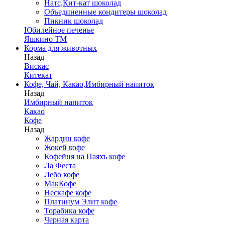
Натс,Кит-кат шоколад
Объединенные кондитеры шоколад
Пикник шоколад
Юбилейное печенье
Яшкино ТМ
Корма для животных
Назад
Вискас
Китекат
Кофе, Чай, Какао,Имбирный напиток
Назад
Имбирный напиток
Какао
Кофе
Назад
Жардин кофе
Жокей кофе
Кофейня на Паяхъ кофе
Ла Феста
Лебо кофе
МакКофе
Нескафе кофе
Платинум Элит кофе
Торабика кофе
Черная карта