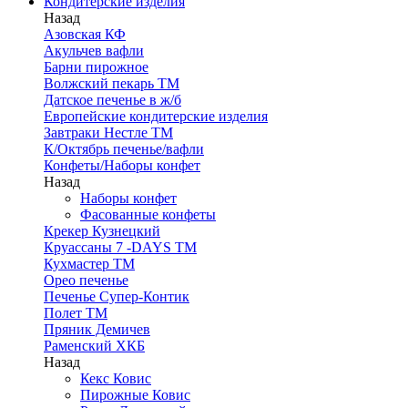
Кондитерские изделия
Назад
Азовская КФ
Акульчев вафли
Барни пирожное
Волжский пекарь ТМ
Датское печенье в ж/б
Европейские кондитерские изделия
Завтраки Нестле ТМ
К/Октябрь печенье/вафли
Конфеты/Наборы конфет
Назад
Наборы конфет
Фасованные конфеты
Крекер Кузнецкий
Круассаны 7 -DAYS ТМ
Кухмастер ТМ
Орео печенье
Печенье Супер-Контик
Полет ТМ
Пряник Демичев
Раменский ХКБ
Назад
Кекс Ковис
Пирожные Ковис