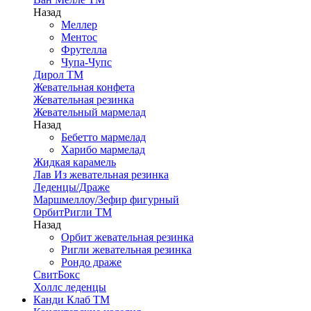
Назад
Меллер
Ментос
Фрутелла
Чупа-Чупс
Дирол ТМ
Жевательная конфета
Жевательная резинка
Жевательный мармелад
Назад
Бебетто мармелад
Харибо мармелад
Жидкая карамель
Лав Из жевательная резинка
Леденцы/Драже
Маршмеллоу/Зефир фигурный
ОрбитРигли ТМ
Назад
Орбит жевательная резинка
Ригли жевательная резинка
Рондо драже
СвитБокс
Холлс леденцы
Канди Клаб ТМ