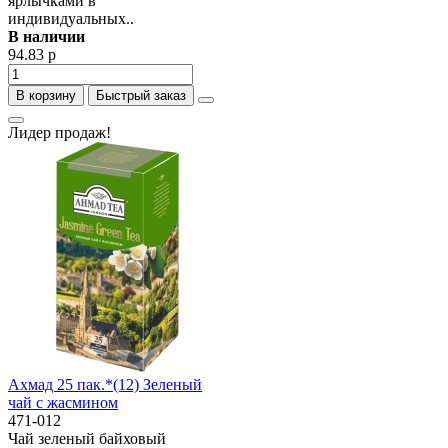
ярлычками в
индивидуальных..
В наличии
94.83 р
В корзину
Быстрый заказ
Лидер продаж!
Ахмад 25 пак.*(12) Зеленый
чай с жасмином
471-012
Чай зеленый байховый