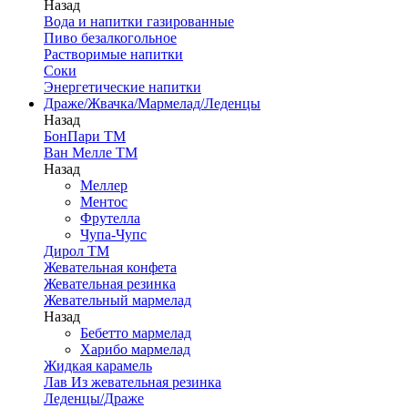
Назад
Вода и напитки газированные
Пиво безалкогольное
Растворимые напитки
Соки
Энергетические напитки
Драже/Жвачка/Мармелад/Леденцы
Назад
БонПари ТМ
Ван Мелле ТМ
Назад
Меллер
Ментос
Фрутелла
Чупа-Чупс
Дирол ТМ
Жевательная конфета
Жевательная резинка
Жевательный мармелад
Назад
Бебетто мармелад
Харибо мармелад
Жидкая карамель
Лав Из жевательная резинка
Леденцы/Драже