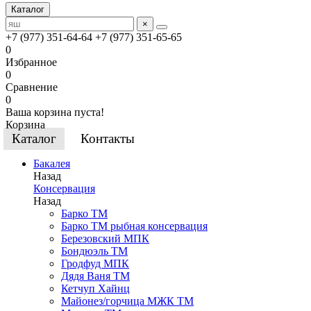
Каталог
×
+7 (977) 351-64-64
+7 (977) 351-65-65
0
Избранное
0
Сравнение
0
Ваша корзина пуста!
Корзина
Каталог
Контакты
Бакалея
Назад
Консервация
Назад
Барко ТМ
Барко ТМ рыбная консервация
Березовский МПК
Бондюэль ТМ
Гродфуд МПК
Дядя Ваня ТМ
Кетчуп Хайнц
Майонез/горчица МЖК ТМ