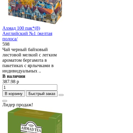
Ахмад 100 пак*(8)
Английский №1 /желтая
полоса/
598
Чай черный байховый
листовой мелкий с легким
ароматом бергамота в
пакетиках с ярлычками в
индивидуальных ..
В наличии
387.98 р
В корзину
Быстрый заказ
Лидер продаж!