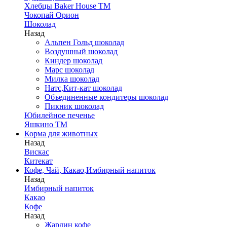
Хлебцы Baker House ТМ
Чокопай Орион
Шоколад
Назад
Альпен Гольд шоколад
Воздушный шоколад
Киндер шоколад
Марс шоколад
Милка шоколад
Натс,Кит-кат шоколад
Объединенные кондитеры шоколад
Пикник шоколад
Юбилейное печенье
Яшкино ТМ
Корма для животных
Назад
Вискас
Китекат
Кофе, Чай, Какао,Имбирный напиток
Назад
Имбирный напиток
Какао
Кофе
Назад
Жардин кофе