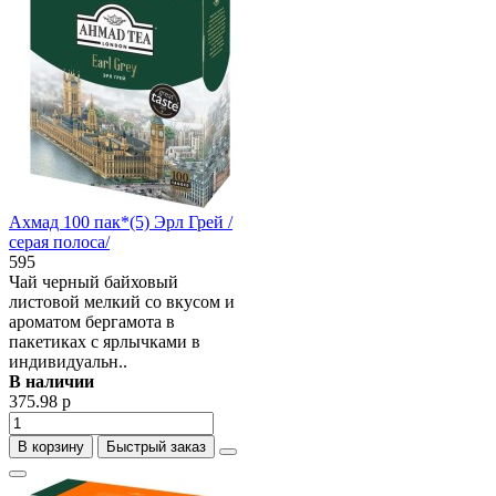
Ахмад 100 пак*(5) Эрл Грей /
серая полоса/
595
Чай черный байховый
листовой мелкий со вкусом и
ароматом бергамота в
пакетиках с ярлычками в
индивидуальн..
В наличии
375.98 р
В корзину
Быстрый заказ