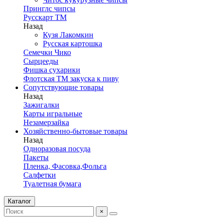
Принглс чипсы
Русскарт ТМ
Назад
Кузя Лакомкин
Русская картошка
Семечки Чико
Сырцееды
Фишка сухарики
Флотская ТМ закуска к пиву
Сопутствующие товары
Назад
Зажигалки
Карты игральные
Незамерзайка
Хозяйственно-бытовые товары
Назад
Одноразовая посуда
Пакеты
Пленка, Фасовка,Фольга
Салфетки
Туалетная бумага
Каталог
×