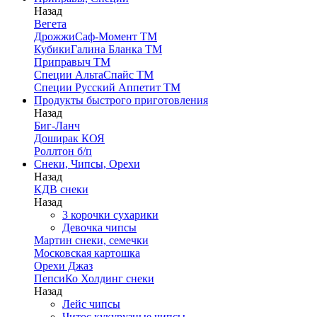
Назад
Вегета
ДрожжиСаф-Момент ТМ
КубикиГалина Бланка ТМ
Приправыч ТМ
Специи АльтаСпайс ТМ
Специи Русский Аппетит ТМ
Продукты быстрого приготовления
Назад
Биг-Ланч
Доширак КОЯ
Роллтон б/п
Снеки, Чипсы, Орехи
Назад
КДВ снеки
Назад
3 корочки сухарики
Девочка чипсы
Мартин снеки, семечки
Московская картошка
Орехи Джаз
ПепсиКо Холдинг снеки
Назад
Лейс чипсы
Читос кукурузные чипсы