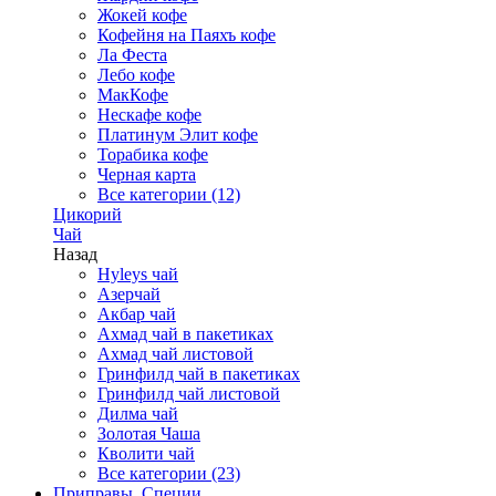
Жокей кофе
Кофейня на Паяхъ кофе
Ла Феста
Лебо кофе
МакКофе
Нескафе кофе
Платинум Элит кофе
Торабика кофе
Черная карта
Все категории (12)
Цикорий
Чай
Назад
Hyleys чай
Азерчай
Акбар чай
Ахмад чай в пакетиках
Ахмад чай листовой
Гринфилд чай в пакетиках
Гринфилд чай листовой
Дилма чай
Золотая Чаша
Кволити чай
Все категории (23)
Приправы, Специи