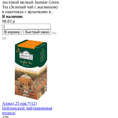
листовой мелкий Jasmine Green
Tea (Зеленый чай с жасмином)
в пакетиках с ярлычками в..
В наличии
98.83 р
В корзину
Быстрый заказ
Ахмад 25 пак.*(12)
Цейлонский чай/оранжевая
полоса/
479