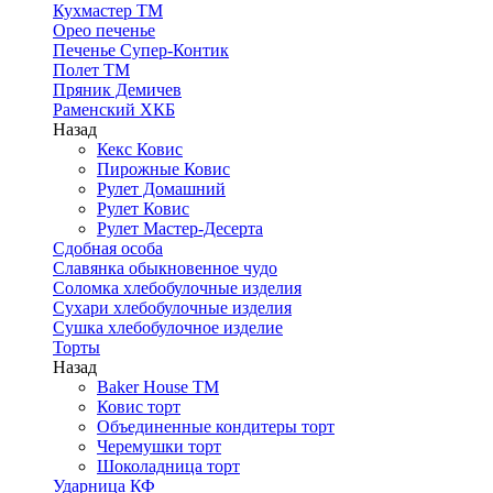
Кухмастер ТМ
Орео печенье
Печенье Супер-Контик
Полет ТМ
Пряник Демичев
Раменский ХКБ
Назад
Кекс Ковис
Пирожные Ковис
Рулет Домашний
Рулет Ковис
Рулет Мастер-Десерта
Сдобная особа
Славянка обыкновенное чудо
Соломка хлебобулочные изделия
Сухари хлебобулочные изделия
Сушка хлебобулочное изделие
Торты
Назад
Baker House ТМ
Ковис торт
Объединенные кондитеры торт
Черемушки торт
Шоколадница торт
Ударница КФ