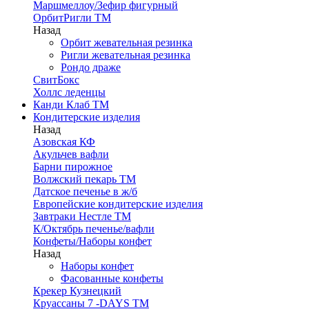
Маршмеллоу/Зефир фигурный
ОрбитРигли ТМ
Назад
Орбит жевательная резинка
Ригли жевательная резинка
Рондо драже
СвитБокс
Холлс леденцы
Канди Клаб ТМ
Кондитерские изделия
Назад
Азовская КФ
Акульчев вафли
Барни пирожное
Волжский пекарь ТМ
Датское печенье в ж/б
Европейские кондитерские изделия
Завтраки Нестле ТМ
К/Октябрь печенье/вафли
Конфеты/Наборы конфет
Назад
Наборы конфет
Фасованные конфеты
Крекер Кузнецкий
Круассаны 7 -DAYS ТМ