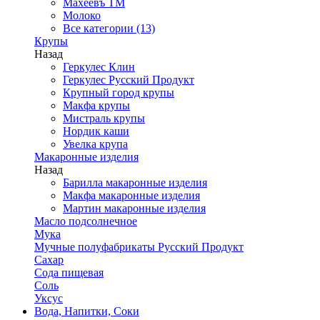
Махеевъ ТМ
Молоко
Все категории (13)
Крупы
Назад
Геркулес Клин
Геркулес Русский Продукт
Крупный город крупы
Макфа крупы
Мистраль крупы
Нордик каши
Увелка крупа
Макаронные изделия
Назад
Барилла макаронные изделия
Макфа макаронные изделия
Мартин макаронные изделия
Масло подсолнечное
Мука
Мучные полуфабрикаты Русский Продукт
Сахар
Сода пищевая
Соль
Уксус
Вода, Напитки, Соки